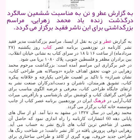
به گزارش عطر و تن به مناسبت ششمین سالگرد
درگذشت زنده یاد محمد زهرایی، مراسم
بزرگداشتی برای این ناشر فقید برگزار می گردد.
به گزارش
عطر
و تن به نقل از ایسنا، مراسم بزرگداشت مدیر فقید
نشر كارنامه در نوزدهمین برنامه عصر
كتاب
روز یكشنبه (۲۷
مردادماه) از ساعت ۱۶ تا ۱۸ در سرای كتاب به نشانی خیابان انقلاب،
بین برادران مظفر و فلسطین جنوبی، پلاك ۱۰۸۰ برپا می شود.
در خبر برگزاری این مراسم آمده است: بزرگداشت مرحوم محمد
زهرایی در جهت تحقق اهداف جایزه «دوسالانه هنر طراحی كتاب،
نشان شیرازه» با تاكید بر اهمیت طراحی یكپارچه و خلاقانه پیكره
كتاب، تشویق هنرمندان، ناشران و دست اندركاران صنعت نشر به
ارتقای جایگاه طراحی كتاب، معرفی و عرضه الگوی مناسب برای
طراحی گرافیك كتاب و كوشش برای بازشناسی و بازآفرینی میراث
كتاب آرایی در
فرهنگ
ایران در نوزدهمین برنامه عصر كتاب از جانب
موسسه خانه كتاب برگزار می گردد.
محمد زهرایی در سال ۱۳۲۷ در مشهد به دنیا آمد. او از سال های
پایانی دهه 60 انتشارات كارنامه را راه اندازی نمود كه حاصل آن
بعضی از شاخص ترین كتاب های تاریخ نشر به حساب می آید.
زهرایی ذوقی پرورش یافته در كار نشر داشت؛ در شناخت رنگ ها،
طراحی جدید حروف، بهره گیری از كاغذ و طراحی ساختاری برای