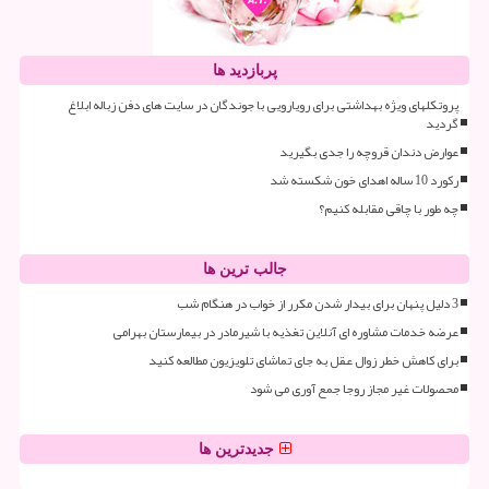
پربازدید ها
پروتکلهای ویژه بهداشتی برای رویارویی با جوندگان در سایت های دفن زباله ابلاغ
گردید
عوارض دندان قروچه را جدی بگیرید
رکورد 10 ساله اهدای خون شکسته شد
چه طور با چاقی مقابله کنیم؟
جالب ترین ها
3 دلیل پنهان برای بیدار شدن مکرر از خواب در هنگام شب
عرضه خدمات مشاوره ای آنلاین تغذیه با شیرمادر در بیمارستان بهرامی
برای کاهش خطر زوال عقل به جای تماشای تلویزیون مطالعه کنید
محصولات غیر مجاز روجا جمع آوری می شود
جدیدترین ها