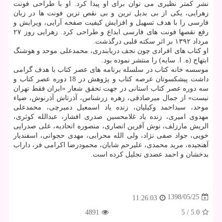
نشر كمتر نظیری می توان برای او پیدا كرد. او با طراحی فونت
زهرایی، یكی از بی بدیل ترین و بی نقص ترین فونت ها در زبان
فارسی را با هدف تسهیل و افزایش كیفیت صفحه آرایی، ویرایش و
رفع نقصها فونت های فارسی ابداع و طراحی كرد. زهرایی روز ۲۷
مرداد ۱۳۹۲ بر اثر سكته قلبی درگذشت.
او كتاب های افرادی چون نجف دریابندری، محمدعلی موحد و هوشنگ
ابتهاج (ه. ا. سایه) را منتشر نموده بود.
موسسه خانه كتاب در سلسله برنامه های عصر كتاب با هدف گرامی
داشت پیشكسوتان عرصه كتاب و پژوهش در 18 دوره عصر كتاب و
سه دوره عصر كتاب استانی در جهت تحقق شعار «ایران فقط تهران
نیست» از جمال میرصادقی، زهره زرشناس، آذرتاش آذرنوش، ضیاء
موحد، سیداحمد وكیلیان، زنده یاد اسمعیل دمیرچی، محمدعلی
مهدوی امیری، زنده یاد غلامحسین صدری افشار، عبدالله كوثری،
الریش مارزلف، نوش آفرین انصاری، منصوره اتحادیه، علی صدرایی
خویی، جواد صفی نژاد، ولی الله محرابی، مهدی حجوانی، اسفندیار
آهنجیده، مرید محمدی، علیرحم شایان، محمودرضا اكرامی فر، داراب
بدخشان و احمد عضدی تجلیل كرده است.
1398/05/25
11:26:03
4891
5
/
5.0