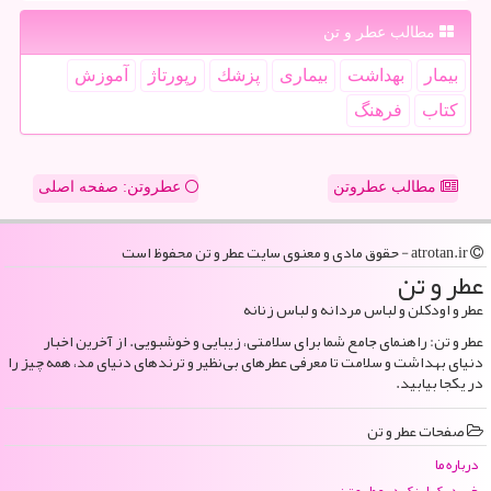
مطالب عطر و تن
بیمار
بهداشت
بیماری
پزشك
رپورتاژ
آموزش
كتاب
فرهنگ
مطالب عطروتن
عطروتن: صفحه اصلی
atrotan.ir - حقوق مادی و معنوی سایت عطر و تن محفوظ است
عطر و تن
عطر و اودکلن و لباس مردانه و لباس زنانه
عطر و تن: راهنمای جامع شما برای سلامتی، زیبایی و خوشبویی. از آخرین اخبار
دنیای بهداشت و سلامت تا معرفی عطرهای بی‌نظیر و ترندهای دنیای مد، همه چیز را
در یکجا بیابید.
صفحات عطر و تن
درباره ما
خرید بک لینک در عطر و تن