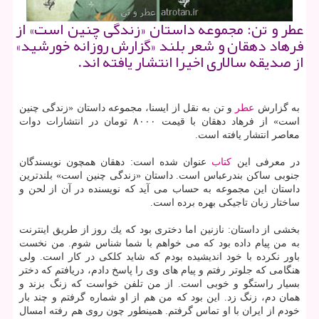
عطر و تن: مجموعه داستان «زندگی چنین است» از
فرهاد دهقان و شعر بلند «گزارش روزانه خورشید»
از صدیقه سالاری اخیرا انتشار یافته اند.
به گزارش
عطر
و تن به نقل از ایسنا، مجموعه داستان «زندگی چنین
است» از فرهاد دهقان با قیمت ۸۰۰۰ تومان در انتشارات دوات
معاصر انتشار یافته است.
در معرفی این
كتاب
عنوان شده است: دهقان همچون نویسندگان
جنوبی ساكن بندرعباس است. داستان «زندگی چنین است» بلندترین
داستان این مجموعه به حساب می آید كه نویسنده در آن از لحن و
ساختار زبان تاجیكی بهره برده است.
بخشی از داستان: نازنین اما دختری بود كه یك روز از طریق اینترنت
به من پیام داده بود كه می خواهم با شما شناس شوم. من نخست
باور نكرده با خود اندیشیده بودم كه شاید كلكی در كار است. ولی
هنگامی كه جلوتر رفتم و پیام های وی را پاسخ دادم، دریافتم كه دختر
بسیار راستگو و خوبی است. از من تلفن خواست كه زنگ بزند و
همان دم، زنگ زد. این بود كه من هم از او شماره گرفتم و چند بار
خودم از ایران با او تماس گرفتم. همینطور چون روی هم رفته امسال