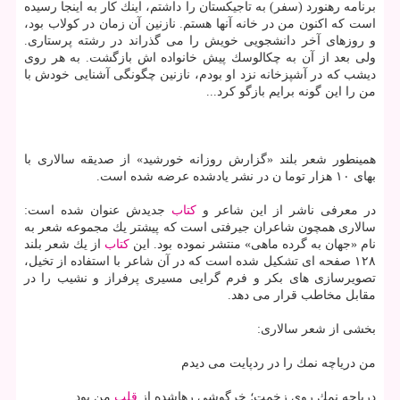
برنامه رهنورد (سفر) به تاجیكستان را داشتم، اینك كار به اینجا رسیده
است كه اكنون من در خانه آنها هستم. نازنین آن زمان در كولاب بود،
و روزهای آخر دانشجویی خویش را می گذراند در رشته پرستاری.
ولی بعد از آن به چكالوسك پیش خانواده اش بازگشت. به هر روی
دیشب كه در آشپزخانه نزد او بودم، نازنین چگونگی آشنایی خودش با
من را این گونه برایم بازگو كرد...
همینطور شعر بلند «گزارش روزانه خورشید» از صدیقه سالاری با
بهای ۱۰ هزار توما ن در نشر یادشده عرضه شده است.
در معرفی ناشر از این شاعر و
كتاب
جدیدش عنوان شده است:
سالاری همچون شاعران جیرفتی است كه پیشتر یك مجموعه شعر به
نام «جهان به گرده ماهی» منتشر نموده بود. این
كتاب
از یك شعر بلند
۱۲۸ صفحه ای تشكیل شده است كه در آن شاعر با استفاده از تخیل،
تصویرسازی های بكر و فرم گرایی مسیری پرفراز و نشیب را در
مقابل مخاطب قرار می دهد.
بخشی از شعر سالاری:
من دریاچه­ نمك را در ردپایت می­ دیدم
دریاچه­ نمكِ روی زخمت؛ خرگوشی رهاشده از
قلب
من بود