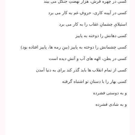
كسی در چهره­ فرش، هزار نهضتِ جنگل می­ بیند
كسی در آیینه كاری، حروفِ غم به كار می­ برد
استیلایِ چشمانِ عقاب را به كار می­ برد
كسی دهانش را دوخته به پاییز
كسی چشمانش را دوخته به پاییز (بینِ رمه ها، پاییز افتاده بود)
كسی در بطن، الهه­ های آب و آتش دیده است
كسی از تمام انقلاب­ ها باید گذر كند برای به دنیا آمدن
كسی بهار را با دستانِ تو اشتباه گرفته
و به دوستی فشرده
و به شادی فشرده