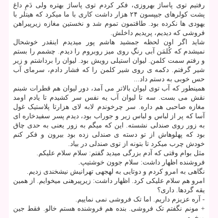
رفتیم توی پاساژ بهروزی، فکر کردم توی پاساژ بهتره ولی دَمِ داغ
پشت کولرهای جیپسون ۲۴ هزار داشت کاری با ما میکرد که هیتلر با
یهودی ها نکرده بود. طاقتمون تموم شد و نخستین مغازه زیرپیراهن
فروشی که دیدیم، پریدیم داخلش.
شاید اگر اون لحظه جمشید هاشم پور میدیدم اینقدر خوشحال
نمیشدم که کُلمَن آبی رنگِ روی میز روبروم را دیدم. چشمم را بستم
و رفتم سمت کلمن. لیوان استیلی رویش بود. لیوان را برداشتم و زیر
شیر گرفتم. دکمه ی روی شیر کلمن را که فشار دادم، سرمای آب
حس خوبی به دستم داد...
همینطور که آب توی لیوان بالاتر می آمد، دور لیوان هم قطرات شبنم
نقش می بست. سه تا لیوان آب یه نفس سر کشیدم تا یادم اومد
مغازه صاحبی هم داره. سر چرخوندم لابه لای هزارتا پلاستیک غول
آسا که پر از لباس و لباس زیر و جوراب بود، دیدم پسر سفیدخاره ای
به زور روی صندلی نشسته. این که میگم به زور یعنی به حدی چاق
بود که پهلوهاش از تو دسته ی صندلی زده بود بیرون و فکر کنم
خودش چرب میکرد تا بتونه از توی صندلی در بیاد.
مثل بوام وقتی که آدم بزرگی میدید گفتم: سلام سلام علیکم.
فروشنده اظهار داشت: سلام جوون خوشتیپ.
نگاهی به امرو کردم و دوتایی به لهجهی تهرانیش نیشخندی زدیم.
امرو هم سلام علیکی کرد. اظهار داشت: زیرپیرهنی میخوایم. از همین
یقه گردها. داری؟
- آره عزیزم داریم. اما تک فروشی نمی نماییم.
+ مونم نگفتم تک فروشی. بنده هم فروشنده هستم خالو. فقط جین
میخرم.