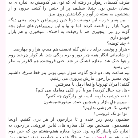
طرف کمدهای زهوار در رفته ای که توی هر کدومش به اندازه ی یه
نیسان جنس بود. چندتا شیلیف پر از جنس را کشید بیرون و از
پشتشون یه بسته در آورد و گذاشتش روی میز.
- ببین پسر خوب، این دوستت دوتا جین زیرپیراهن خریده. یعنی دیگه
چی؟ بازار رو قبضه کرده. اما تو بیا و این زیرپیراهن های سایز بچه
گونه رو ببر. اینجوری هم با رفیقت به اختلاف نمیخوری و هم بازار
خودتو داری.
+ چند تومنه؟
- هزار و پونصد، برای داداش گلم تخفیف هم میدم، هزار و چهارصد.
از شادمانی انگار همه چیز دور و برم رنگی شد. باد کولر چرخید روم
و هوا خنک شد. مغازه قشنگ تر شد. حتی فروشنده هم لاغرتر به نظر
می رسید.
نیم ساعت بعد، دو فاتح گناوه، سوار مینی بوس بنز خط سرخ، داشتیم
توی مسیر برازجون مارش پیروزی می رفتیم.
گفتم: امرلا، تهرونیا واقعا آدملِ با معرفتین.
- ها، چه خیال کردیه؟ مو با آدم الکی معامله می کنم؟
+ نه، خوشمت اومه. ایسه تو برازگون چه کنیم؟
- میریم هِلِ بازار و همچنین عمده میفورشنیمشون.
+یعنی تک فروشی نداریم؟
- نو! نو تک فروشی!
جفتمون زدیم زیر خنده و تا برازجون از هر دری گفتیم. اونجا
مقصدمون مشخص بود. کل مغازه های لباس فروشی برازجون به
اندازه یک پاساژ گناوه بود. حدودا مغازه هفتم-هشتم بود که جین دوم
امرو هم به
فروش
رسید و حالا هفت و چهارصد توی دستش بود.