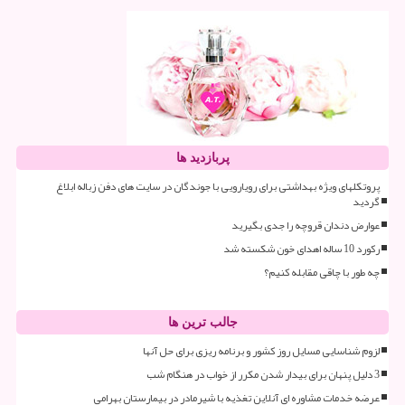
پربازدید ها
پروتکلهای ویژه بهداشتی برای رویارویی با جوندگان در سایت های دفن زباله ابلاغ
گردید
عوارض دندان قروچه را جدی بگیرید
رکورد 10 ساله اهدای خون شکسته شد
چه طور با چاقی مقابله کنیم؟
جالب ترین ها
لزوم شناسایی مسایل روز کشور و برنامه ریزی برای حل آنها
3 دلیل پنهان برای بیدار شدن مکرر از خواب در هنگام شب
عرضه خدمات مشاوره ای آنلاین تغذیه با شیرمادر در بیمارستان بهرامی