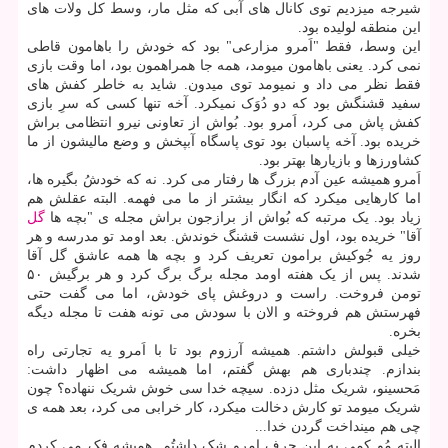
شیرجه میزدیم توی کانال های آبی که مثل مار، وسط کل ولات های
این منطقه لولیده بود.
این وسط، فقط "اَمرو مزارعی" بود که خودش را باهامون قاطی
نمی کرد. یعنی باهامون میومد، همه جا همراهمون بود، اما وقت بازی
فقط نظر می داد و نمیومد توی میدون. شاید به خاطر کفش های
سفید قشنگش بود که دو دُوَک نمیکرد. آخه تنها کسی که سرِ بازی
کفش پاش می کرد، اَمرو بود. بُواش از تعاونی نیرو انتظامی براش
خریده بود. آخه پاسبان بود توی پاسگاه آبپخش و وضع مالیشون از ما
کشاورزها و بازیارها بهتر بود.
اَمرو همیشه عین آدم بزرگ ها رفتار می کرد. نه که خودشُ بگیره ها،
اما کارهایی میکرد که انگار بیشتر از ما می فهمه. البته عقلش هم
زیاد بود. یک مرتبه که بُواش از برازجون براش مجله ی "بچه ها
گل
آقا" خریده بود، اول نشست قشنگ خوندش. بعد اومد تو مدرسه و هر
روز یه جُوکیش برامون تعریف کرد و بچه ها همه عاشق گل آقا
شدند. پس از یک هفته اومد مجله برگ برگ کرد و هر برگیش ۵۰
تومن فروخت. راست و دروغش پای خودش، اما می گفت حتی
فهرستش هم فروخته و الان با سودش می تونه هفت تا مجله دیگه
بخره.
خیلی قبولش داشتم. همیشه آرزوم بود تا با اَمرو یه تجارتی راه
بندازم. چندباری هم بهش گفتم، اما همیشه می اظهار داشت:
مَحسینو، شریک مثل دزده. سیچه خدا سی خوش شریک ننهاده؟ چون
شریک میومد تو کارش دخالت میکرد، کار خرابی می کرد، بعد همه ی
چی هم مینداخت گردن خدا...
البته مُو کمی به این حرف امرو شک داشتُم. همیشه فک می کردم