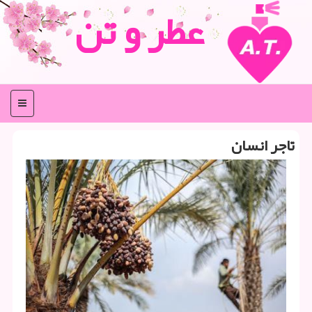
عطر و تن
منو
تاجر انسان