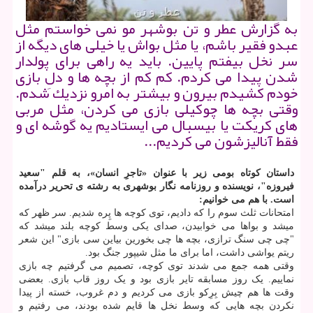
به گزارش عطر و تن بوشهر مو نمی خواستم مثل
عبدو فقیر باشم، یا مثل بواش یا خیلی های دیگه از
سر نخل بیفتم پایین. باید یه راهی برای پولدار
شدن پیدا می كردم. كم كم از بچه ها و دلِ بازی
خودم كشیدم بیرون و بیشتر به امرو نزدیك شدم.
وقتی بچه ها چوكیلی بازی می كردن، مثل مربی
های كریكت یا بیسبال می ایستادیم یه گوشه ای و
فقط آنالیزشون می كردیم...
داستان
کوتاه بومی زیر با عنوان «تاجرِ انسان»، به قلم "سعید
فیروزه"، نویسنده و روزنامه نگار بوشهری به رشته ی تحریر درآمده
است. با هم می خوانیم:
امتحانات ثلث سوم را که دادیم، توی کوچه ها پِره شدیم. سر ظهر که
میشد و بواها می خوابیدن، صدای یکی وسط کوچه بلند میشد که
"چی چی سنگ ترازی، بچه ها چی بخورین بیاین سی بازی" این شعر
ریتم یواشی داشت، اما برای ما مثل شیپور جنگ بود.
وقتی همه جمع می شدند توی کوچه، تصمیم می گرفتیم چه بازی
نماییم. یک روز مسابقه تایر بازی بود و یک روز قاب بازی. بعضی
وقت ها هم چیش بِرِکو بازی می کردیم و دم غروب، خسته از پیدا
نکردن بچه هایی که وسط نخل ها قایم شده بودند، می رفتیم و