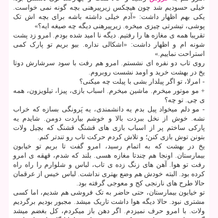
خیلی حسودیم شد چون هیچکس زیرپیرهنی بچه گونه نمی خواست.
یکی بهم اظهار داشت: «آدم خیلی داشته باشه برای بچه اش تک
پوشی، تیشرتی چیزی میخره. زیرپیرهنی دیگه چه صیغه ایه؟»
تقریبا همه ی مغازه ها را رفتیم. دیگه نا امید شده بودم. امرو زد پشت
شونه ام و اظهار داشت: «اشکالی نداره. بیو بریم تو پارک کمی
استراحت نماییم.»
روی تاب دو نفره ای نشستم. امرو هم رفت با سود سرشارش دوتا
یخ در بهشت خرید و اومد نشست روبروم.
- امرلا، تو اگر پیلدار بشی با پیلت چه میکنی؟
+ مو موتور میخرم. ماشین میخرم. اسباب بازی، پیزا، تیلویزون، همه
ی چی. تو چه؟
- مو دلم میخواد پیل بدم یه دانشمندی، یه پَرونگی بسازه که خراب
نشه. خوش از نخل ببردت بالا و خوشم بیاردت دومن. شایدم یه
پارکی ساختم پر از اسباب بازی های قشنگ قشنگ که بچیل ولات
بتونن توش بازی کنن؛ و تلاش کردم حرکت تاب رو تندتر کنم.
یخ در بهشت که به اتمام رسید، امرو گفت تا بریم تو خیابون
بیمارستان. اونجا هم چندتا مغازه هسی. بلند که شدم، قهقه ی امرو
رفت تو هوا. آهن های زنگ زده ی تاب، لباس و شلوارم را راه راه
کرده بود. البته خودش هم وضع بهتری نداشت. لباس خیس از عرقمان
حالا طرح های نارنجی کج و معوجی گرفته بود.
تو خیابون بیمارستان، حتی حاضر به تک فروشی هم شدیم، اما کسی
مشتری نبود. حالا دیگه هوا داشت تاریک میشد. مجبور بودیم برگردیم
ولات. با امرو حرف نمیزدم. اگر دهن باز میکردم، کل بغضم میشد