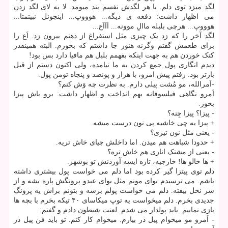
لگد میزد توی دلم. با هر لگدش نفسم بند میومد. لا به لای لگد زدن
می اظهار داشت: دفعه ی دیگه... هوووپ... اینجونل نبیتمتا...
هوووپ... هرچی بلبله ماالِ موونه... اَاَاَع...
لگد آخر را که زد یک چیزی مثل استفراغ از دهنم بیرون زد. اَع را
برای طعمش گفتم وگرنه هنوز جا داشتم که بخورم. البته همینقدر
کتک خوردن هم به جهت اینکه بفهمم بلبل هم مافیا دارد بس بود!
دیدم انگاری پول جمع کردن به ما نیامده، ولی اکنون دستم از قبل
بازتر بود. رفتم پیش امرو، با هزار و پونصد و پنجاه تومن پول.
-اَمرالله، مو مُشت پیلی دارم. به نظرت چه وَش کنم؟
اَمرو نگاهی فیلسوفانه بهم انداخت و اظهار داشت: برو باش پیزا
بخور.
- پیزا؟ پیزا چِنه؟
+ پیزا یه چی خاشیه پی نون درست میشه.
- یعنی مثل نون تیری؟
+ حدودا شباهت هم میدن. اما داخلش چیای خاش تریه.
- یعنی از مشتک اناری هم خاش تره؟
+ ها خالو ها! خارجیه، تازه ایسه آوردنش تو بوشهر.
دلم توی پیتزا گیر کرده بود اما دلم می خواست پول بیشتری داشته
باشم. می ترسیدم بوای مونم مثل بوای عبدو پرونگش پاره بشه و از
سر نخل بیفته. دلم می خواست پولم برسه و بتونم براش یه پرونگ
جدیدی بخرم. دلم میخواست یه توپ میکاسای ۴۰ تیکه بخرم با بچه ها
بازی نماییم. باید پولدار می شدم. لعنت شیطون دادم و گفتم:
- اَمرو مو میخوام پیل در بیارم. میخوام کار کنم. تو باید فن پیل در