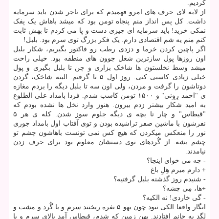
کردیم.
از لابه لای حرف های امرو فهمیدم که برای تاجر شدن باید سرمایه
داشت. کل پس انداز منم پنجاه تومن بود که میشد باهاش یک پفک
نمکی خرید! باید سرمایه ای چیزی دست و پا می کردم تا بهش ثابت
کنم منم یه شم اقتصادی دارم. یک فکر بزرگ توی سرم بود. بلبل!
اگر پاچین کردن خرما و دزدی رطب رو فاکتور بگیریم، شکار بلبل
اون روزها پول سازترین شغل جوون های منطقه بود. خیلی راحت
میشد وسط نخلستون ها شاخک بزاری و چن تا بلبل بگیری و پول
خیلی زیادی کاسبی کنی. روز اول ۵ تا گرفتم. البته شاخک، گردن
دوتاشون را گرفت و مردن، ولی اون سه تا بلبل دیگه را بردم مغازه
ی "احمد رِوِنی" و ۱۵۰۰ تومن کاسب شدم. فردا بامداد علی الطلوع
به امید شکار بیشتر زدم بیرون. هنوز وارد نخل ها نشده بودم که
"قیطاس" و چار تا بچه ی دیگه جلوم سوز شدن. کله ی هر ۵
نفرشون با ماشین صفر تراشیده بودن و توی آفتاب اول بامداد جوری
نور را منعکس میکردن که هیچ کس نمی تونست باهاشون چشم تو
چشم بشه. از گُردهای توی دستشان معلوم بود برای حرف زدن
نیامدند.
- چه می خوای اینجا؟
+ دارم میرم هِلِ باغ
- شنیدم روز گذشته بلبل گرفتیه؟
+ها، مِی چشه؟
- گی خاردی! نه الکیه؟
انگار واقعا الکی نبود چون یهو ۵ نفره ریختند سرم و با گُرد و مشت و
لگد به جانم افتادند. پهن زمین که شدم، قیطاس آمد بالای سرم و با