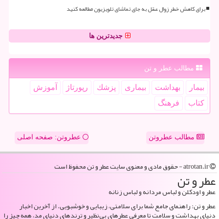
برای کاهش خطر زوال عقل به جای تماشای تلویزیون مطالعه کنید
جدیدترین ها
مطالب عطر و تن
بیمار
بهداشت
بیماری
پزشك
رپورتاژ
آموزش
كتاب
فرهنگ
مطالب عطروتن
عطروتن: صفحه اصلی
atrotan.ir - حقوق مادی و معنوی سایت عطر و تن محفوظ است
عطر و تن
عطر و اودکلن و لباس مردانه و لباس زنانه
عطر و تن: راهنمای جامع شما برای سلامتی، زیبایی و خوشبویی. از آخرین اخبار
دنیای بهداشت و سلامت تا معرفی عطرهای بی‌نظیر و ترندهای دنیای مد، همه چیز را