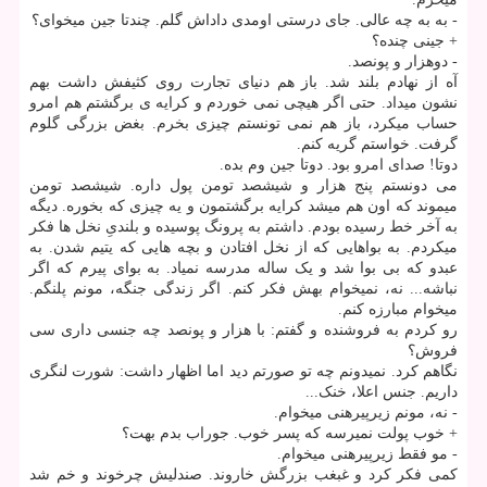
- به به چه عالی. جای درستی اومدی داداش گلم. چندتا جین میخوای؟
+ جینی چنده؟
- دوهزار و پونصد.
آه از نهادم بلند شد. باز هم دنیای تجارت روی کثیفش داشت بهم
نشون میداد. حتی اگر هیچی نمی خوردم و کرایه ی برگشتم هم امرو
حساب میکرد، باز هم نمی تونستم چیزی بخرم. بغض بزرگی گلوم
گرفت. خواستم گریه کنم.
دوتا! صدای امرو بود. دوتا جین وم بده.
می دونستم پنج هزار و شیشصد تومن پول داره. شیشصد تومن
میموند که اون هم میشد کرایه برگشتمون و یه چیزی که بخوره. دیگه
به آخر خط رسیده بودم. داشتم به پرونگ پوسیده و بلندیِ نخل ها فکر
میکردم. به بواهایی که از نخل افتادن و بچه هایی که یتیم شدن. به
عبدو که بی بوا شد و یک ساله مدرسه نمیاد. به بوای پیرم که اگر
نباشه... نه، نمیخوام بهش فکر کنم. اگر زندگی جنگه، مونم پلنگم.
میخوام مبارزه کنم.
رو کردم به فروشنده و گفتم: با هزار و پونصد چه جنسی داری سی
فروش؟
نگاهم کرد. نمیدونم چه تو صورتم دید اما اظهار داشت: شورت لنگری
داریم. جنس اعلا، خنک...
- نه، مونم زیرپیرهنی میخوام.
+ خوب پولت نمیرسه که پسر خوب. جوراب بدم بهت؟
- مو فقط زیرپیرهنی میخوام.
کمی فکر کرد و غبغب بزرگش خاروند. صندلیش چرخوند و خم شد