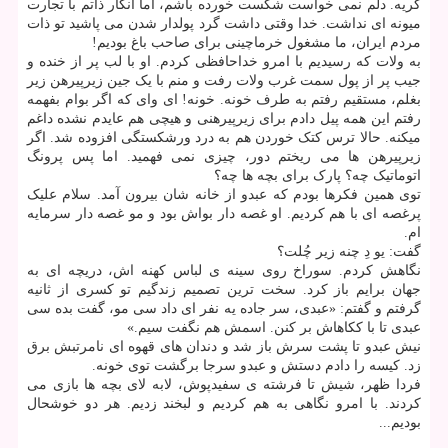
گریه. دلم نمی خواست شکست خورده باشم، اما انگار ذاتم با تجارت
میونه ای نداشت. خدا وقتی داشت گرد پولدار شدن می پاشید تو ذات
مردم ایران، ما مشغول خرماچینی برای صاحب باغ بودیم!
به ولات که رسیدیم با امرو خداحافظی کردم. او با لب پر از خنده و
جیب پر از پول سمت غرب ولات رفت و منم با یک جین زیرپیرهن زیر
بغلم، مستقیم رفتم به طرف خونه. خونه! ای وای که اگر بوام بفهمه
رفتم این همه پیل دادم برای زیرپیرهنی و هیچی هم عایدم نشده داغم
میکنه. حالا ترس کتک خوردن هم به درد ورشکستگی افزوده شد. اگر
زیرپیرهن ها می ریختم دور، چیزی نمی فهمید. اما پس پرونگ
اتوماتیک چه؟ پارک برای بچه ها چه؟
توی همین فکرها بودم که عبدو از خانه شان بیرون آمد. سلام علیک
پرغصه ای با هم کردیم. او غصه دار بواش بود و مو غصه دار سرمایه
ام.
گفت: یو دِ چنه زیر چُلت؟
نگاهش کردم. سوراخ روی سینه ی لباس کهنه اش، دریچه ای به
جهان برایم باز کرد. سخت ترین تصمیم زندگیم تو کسری از ثانیه
گرفتم و گفتم: «عبدی، سر جاده یه نفر ای داد سی مو، گفت بده سی
عبدی تا با ککاهاش بر کنن. اسمش هم نگفت سیم.»
نیش عبدو تا پشت سرش باز شد و دندان های قهوه ای نامرتبش برق
زد. کیسه را دادم دستش و عبدو سرجا برگشت توی خونه.
فردا ظهر، شیش تا فرشته ی سفیدپوش، لابه لای بچه ها بازی می
کردند. با امرو نگاهی به هم کردیم و لبخند زدیم. هر دو خوشحال
بودیم...