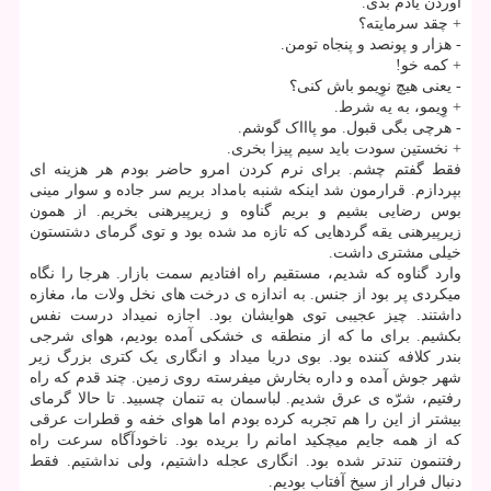
آوردن یادم بدی.
+ چقد سرمایته؟
- هزار و پونصد و پنجاه تومن.
+ کمه خو!
- یعنی هیچ نوِیمو باش کنی؟
+ وِیمو، به یه شرط.
- هرچی بگی قبول. مو پاااک گوشم.
+ نخستین سودت باید سیم پیزا بخری.
فقط گفتم چشم. برای نرم کردن امرو حاضر بودم هر هزینه ای
بپردازم. قرارمون شد اینکه شنبه بامداد بریم سر جاده و سوار مینی
بوس رضایی بشیم و بریم گناوه و زیرپیرهنی بخریم. از همون
زیرپیرهنی یقه گردهایی که تازه مد شده بود و توی گرمای دشتستون
خیلی مشتری داشت.
وارد گناوه که شدیم، مستقیم راه افتادیم سمت بازار. هرجا را نگاه
میکردی پر بود از جنس. به اندازه ی درخت های نخل ولات ما، مغازه
داشتند. چیز عجیبی توی هوایشان بود. اجازه نمیداد درست نفس
بکشیم. برای ما که از منطقه ی خشکی آمده بودیم، هوای شرجی
بندر کلافه کننده بود. بوی دریا میداد و انگاری یک کتری بزرگ زیر
شهر جوش آمده و داره بخارش میفرسته روی زمین. چند قدم که راه
رفتیم، شرّه ی عرق شدیم. لباسمان به تنمان چسبید. تا حالا گرمای
بیشتر از این را هم تجربه کرده بودم اما هوای خفه و قطرات عرقی
که از همه جایم میچکید امانم را بریده بود. ناخودآگاه سرعت راه
رفتنمون تندتر شده بود. انگاری عجله داشتیم، ولی نداشتیم. فقط
دنبال فرار از سیخ آفتاب بودیم.