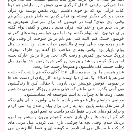
خدا شریکی، رفیقی، لااقل کارگری سی خوش داره. دلیلش هم دوتا
کتاب قرآنی بود که تو خونه داشتیم. روی یکیش نوشته بود قرآن
مجید، رو یکی دیگش نوشته بود قرآن کریم. به خاطر همین شکّم هم
وقتی "دِی عبدی" اومد در خونمون که برای سر سال شوهرش یه
قرآنی بدیم ببره و ختم کنه، قرآن مجید دادمش و گفتم: بوام گفته
برای خودتون. البته بُوام نگفته بود، اما می خواستم ریشه های کفر تو
خونمون خشک کنم. البته کمی هم دلم براش سوخت. از وقتی بوای
عبدو مرده بود، خیلی اوضاع مالیشون خراب شده بود. بدبخت مثل
بوام بازیار بود. وقتی بچه ی صاحب باغ گفته بود خارَک میخواد،
پَرونگ بست دور کمرش و رفت بالای نخل پیر تا براش خارک بچینه
اما پرونگ کهنه پاره شد و پیرمرد رو کمر خورد زمین. خدا بیامرز مثل
رطب چسبید کف نخلستون و همونجا رحمت خدا رفت.
عبدو همسن ما بود. سیزده سال. ۵ تا کُکای دیگه هم داشت که پشت
سر هم با اختلاف یک سال دنیا اومده بودند. کار زیادی از دست بچه ها
بر نمیومد. فوقش بتونستن برن پادویی یا حمّالی کنن تا زندگیشون
نون کُمی بگذره. حتی ما هم که خیلی وضع و روزگار تعریفی نداشتیم
بعضی وقت ها یه چیزایی به اسم شوجمعه ای میدادیمشون.
مو نمی خواستم مثل عبدو فقیر باشم، یا مثل بواش یا خیلی های دیگه
از سر نخل بیفتم پایین. باید یه راهی برای پولدار شدن پیدا می کردم
و برای مُو دنیای تجارت فقط یک در داشت به اسم اَمرو.
کم کم از بچه ها و دلِ بازی خودم کشیدم بیرون و بیشتر به امرو
نزدیک شدم. وقتی بچه ها چوکیلی بازی می کردن، مثل مربی های
کریکت یا بیسبال می ایستادیم یه گوشه ای و فقط آنالیزشون می