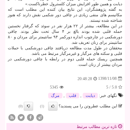
دیابت و همین طور افزایش میزان كلسترول خطرناكست.»
به گفته پژوهشگران، این نتایج بیان كننده این مطلب است كه
مكانیسم های منفی زیادی در چاقی دور شكمی نقش دارند كه هنوز
شناخته شده نیستند.
در این مطالعه، بیشتر از ۲۲ هزار نفر در سوئد كه گرفتار نخستین
حمله قلبی شده بودند بالغ بر ۴ سال تحت نظر بودند. چاقی
دورشكمی در چارچوب اندازه دوركمر ۹۴ سانتیمتر برای مردان و ۸۰
سانتیمتر برای زنان تعریف شد.
محققان در طول مدت مطالعه دریافتند چاقی دورشكمی با حملات
قلبی و سكته های مرگبار و غیرمرگبار مرتبط می باشد.
همچنین ریسك حمله قلبی دوم در رابطه با چاقی دورشكمی در
مردان بیشتر از زنان است.
1398/11/08
20:48:28
5345
5
/
5.0
تگهای خبر:
دیابت
,
قلب
,
مرگ
این مطلب عطروتن را می پسندید؟
(0)
(1)
تازه ترین مطالب مرتبط