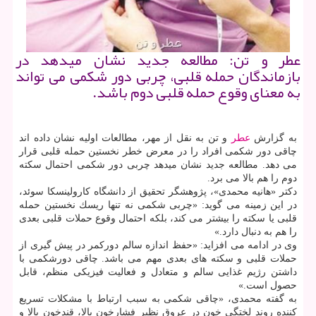
عطر و تن: مطالعه جدید نشان میدهد در
بازماندگان حمله قلبی، چربی دور شكمی می تواند
به معنای وقوع حمله قلبی دوم باشد.
به گزارش
عطر
و تن به نقل از مهر، مطالعات اولیه نشان داده اند
چاقی دور شكمی افراد را در معرض خطر نخستین حمله قلبی قرار
می دهد. مطالعه جدید نشان میدهد چربی دور شكمی احتمال سكته
دوم را هم بالا می برد.
دكتر «هانیه محمدی»، پژوهشگر تحقیق از دانشگاه كارولینسكا سوئد،
در این زمینه می گوید: «چربی شكمی نه تنها ریسك نخستین حمله
قلبی یا سكته را بیشتر می كند، بلكه احتمال وقوع حملات قلبی بعدی
را هم به دنبال دارد.»
وی در ادامه می افزاید: «حفظ اندازه سالم دوركمر در پیش گیری از
حملات قلبی و سكته های بعدی مهم می باشد. چاقی دورشكمی با
داشتن رژیم غذایی سالم و متعادل و فعالیت فیزیكی منظم، قابل
حصول است.»
به گفته محمدی، «چاقی شكمی به سبب ارتباط با مشكلات تسریع
كننده روند لختگی خون در عروق نظیر فشارخون بالا، قندخون بالا و