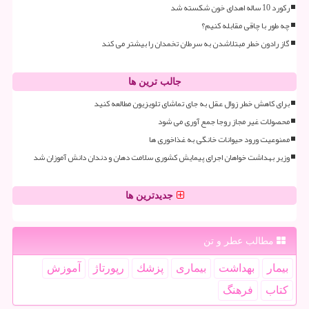
رکورد 10 ساله اهدای خون شکسته شد
چه طور با چاقی مقابله کنیم؟
گاز رادون خطر مبتلاشدن به سرطان تخمدان را بیشتر می کند
جالب ترین ها
برای کاهش خطر زوال عقل به جای تماشای تلویزیون مطالعه کنید
محصولات غیر مجاز روجا جمع آوری می شود
ممنوعیت ورود حیوانات خانگی به غذاخوری ها
وزیر بهداشت خواهان اجرای پیمایش کشوری سلامت دهان و دندان دانش آموزان شد
جدیدترین ها
مطالب عطر و تن
بیمار
بهداشت
بیماری
پزشك
رپورتاژ
آموزش
كتاب
فرهنگ