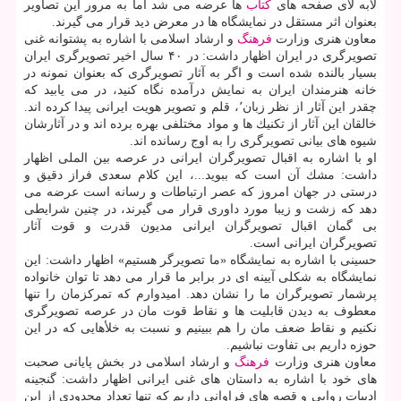
لابه لای صفحه های
كتاب
ها عرضه می شد اما به مرور این تصاویر
بعنوان اثر مستقل در نمایشگاه ها در معرض دید قرار می گیرند.
معاون هنری وزارت
فرهنگ
و ارشاد اسلامی با اشاره به پشتوانه غنی
تصویرگری در ایران اظهار داشت: در ۴۰ سال اخیر تصویرگری ایران
بسیار بالنده شده است و اگر به آثار تصویرگری كه بعنوان نمونه در
خانه هنرمندان ایران به نمایش درآمده نگاه كنید، در می یابید كه
چقدر این آثار از نظر زبان٬، قلم و تصویر هویت ایرانی پیدا كرده اند.
خالقان این آثار از تكنیك ها و مواد مختلفی بهره برده اند و در آثارشان
شیوه های بیانی تصویرگری را به اوج رسانده اند.
او با اشاره به اقبال تصویرگران ایرانی در عرصه بین الملی اظهار
داشت: مشك آن است كه ببوید...، این كلام سعدی فراز دقیق و
درستی در جهان امروز كه عصر ارتباطات و رسانه است عرضه می
دهد كه زشت و زیبا مورد داوری قرار می گیرند، در چنین شرایطی
بی گمان اقبال تصویرگران ایرانی مدیون قدرت و قوت آثار
تصویرگران ایرانی است.
حسینی با اشاره به نمایشگاه «ما تصویرگر هستیم» اظهار داشت: این
نمایشگاه به شكلی آیینه ای در برابر ما قرار می دهد تا توان خانواده
پرشمار تصویرگران ما را نشان دهد. امیدوارم كه تمركزمان را تنها
معطوف به دیدن قابلیت ها و نقاط قوت مان در عرصه تصویرگری
نكنیم و نقاط ضعف مان را هم ببینیم و نسبت به خلأهایی كه در این
حوزه داریم بی تفاوت نباشیم.
معاون هنری وزارت
فرهنگ
و ارشاد اسلامی در بخش پایانی صحبت
های خود با اشاره به داستان های غنی ایرانی اظهار داشت: گنجینه
ادبیات روایی و قصه های فراوانی داریم كه تنها تعداد محدودی از این