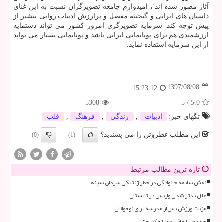
آثار مصور شده اند٬، امیدوارم جامعه تصویرگران نسبت به این غنای
داستان های ایرانی و گنجینه مفصل و پرارزش ادبیات روایی بیشتر از
پیش توجه كند. سرمایه تصویرگری امروز كشور می تواند دستمایه
ارزشمندی هم برای پویانمایی ایرانی باشد و پویانمایی بسیار می تواند
از این سرمایه استفاده نماید.
1397/08/08
15:23:12
5308
5
/
5.0
تگهای خبر:
ادبیات
,
زندگی
,
فرهنگ
,
قلب
این مطلب عطروتن را می پسندید؟
(0)
(1)
تازه ترین مطالب مرتبط
نقش سابقه خانوادگی در خطر ژنتیکی سرطان سینه
علل بدتر شدن واریس در تابستان
مزیت ورزش پس از مدرسه برای نوجوانان
چه طور با چاقی مقابله کنیم؟