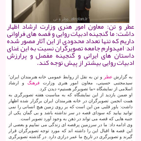
عطر و تن: معاون امور هنری وزارت ارشاد اظهار
داشت: ما گنجینه ادبیات روایی و قصه های فراوانی
داریم كه تنها تعداد محدودی از این آثار مصور شده
اند٬ امیدوارم جامعه تصویرگران نسبت به این غنای
داستان های ایرانی و گنجینه مفصل و پرارزش
ادبیات روایی بیشتر از پیش توجه كند.
به گزارش
عطر
و تن به نقل از روابط عمومی خانه هنرمندان ایران٬
سیدمجتبی حسینی، معاون امور هنری وزارت
فرهنگ
و ارشاد
اسلامی از نمایشگاه «ما تصویرگر هستیم» دیدن كرد.
او ضمن بازدید از این نمایشگاه كه به مناسبت هفته تصویرگری به
همت انجمن تصویرگران در خانه هنرمندان ایران برگزار شده اظهار
داشت: باور قلبی من این است كه بر روی زمین هیچ انسانی را نمی
توانید بیابید كه سودای قصه در سر نداشته باشد و بی گمان یكی از
جنبه هایی كه قصه می تواند در ذهن به وجود آورد تصویر است.
وی ادامه داد: ما در سرزمین پرقصه ای زندگی می نماییم و بعضی از
این قصه ها اقبال این را داشته اند كه مورد توجه تصویرگران قرار
گیرند و تصویرگری در تاریخ ما عمر درازی دارد. در گذشته تصویرگری