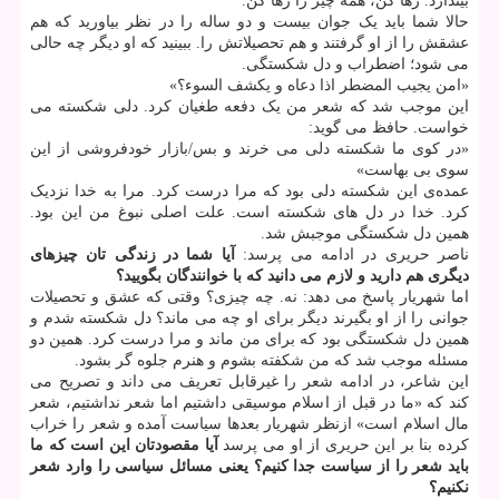
بیندازد. رها کن، همه چیز را رها کن.
حالا شما باید یک جوان بیست و دو ساله را در نظر بیاورید که هم
عشقش را از او گرفتند و هم تحصیلاتش را. ببینید که او دیگر چه حالی
می شود؛ اضطراب و دل شکستگی.
«امن یجیب المضطر اذا دعاه و یکشف السوء؟»
این موجب شد که شعر من یک دفعه طغیان کرد. دلی شکسته می
خواست. حافظ می گوید:
«در کوی ما شکسته دلی می خرند و بس/بازار خودفروشی از این
سوی بی بهاست»
عمده‌ی این شکسته دلی بود که مرا درست کرد. مرا به خدا نزدیک
کرد. خدا در دل های شکسته است. علت اصلی نبوغ من این بود.
همین دل شکستگی موجبش شد.
ناصر حریری در ادامه می پرسد:
آیا شما در زندگی تان چیزهای
دیگری هم دارید و لازم می دانید که با خوانندگان بگویید؟
اما شهریار پاسخ می دهد: نه. چه چیزی؟ وقتی که عشق و تحصیلات
جوانی را از او بگیرند دیگر برای او چه می ماند؟ دل شکسته شدم و
همین دل شکستگی بود که برای من ماند و مرا درست کرد. همین دو
مسئله موجب شد که من شکفته بشوم و هنرم جلوه گر بشود.
این شاعر، در ادامه شعر را غیرقابل تعریف می داند و تصریح می
کند که «ما در قبل از اسلام موسیقی داشتیم اما شعر نداشتیم، شعر
مال اسلام است» ازنظر شهریار بعدها سیاست آمده و شعر را خراب
کرده بنا بر این حریری از او می پرسد
آیا مقصودتان این است که ما
باید شعر را از سیاست جدا کنیم؟ یعنی مسائل سیاسی را وارد شعر
نکنیم؟