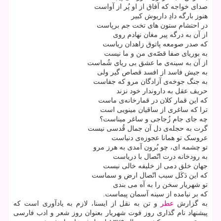
صدای خواجه که آفاق از او پُر از آواست
هنوز بارگه دادِ داریوش کبیر
در احتشام ستون های تخت جم برپاست
از آن به درگه پیر مغان نهادم روی
که صدر صومعه پاتوق زاهدان ریاست
به بوریای صفا قصّه‌ی من و ما نیست
از آن به سینه‌ی ما عشق بی ریای شُماست
به جیش فاسد از افسد قصاص گیر ولی
به جنگ جوخه‌ی آزادگان مرو که جفاست
حریف عقل به داروندار خود نزند
که این قمار کلان در قمارخانه‌ی ماست
ترا که ساغری از ساقیان مینویی است
چه جای جام زُجاجی و ساغر میناست؟
گرت به حجله‌ی دل آن جمال قُدسی نیست
عروسک تو همانا عجوزه‌ی دنیاست
تو چشمه ای، چو بُرون آمدی به هرز مرو
به رودخانه درت اتّصال با دریاست
جهان خلق دمی از خلیفه خالی نیست
که این دَکَل سبب اتّصال ارض و سماست
تو شهریار سخن را به آه می بندی
که بر نیامده از سینه آسمان پیماست.
به گزارش
عطر
و تن به نقل از ایسنا، لازم به یادآوری است که
پیشنهاد نام گذاری روز فوت شهریار بعنوان روز شعر و ادب فارسی