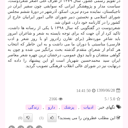
در تقویم رسمی کشور، سال ۱۳۷۹ از طرف علی اصغر شعردوست،
سیاست مدار و پژوهشگر ایرانی که سوابقی چون سفیر ایران در
تاجیکستان، نماینده مردم تبریز، اسکو، آذرشهر در دورهٔ ششم مجلس
شورای اسلامی و نخستین دبیر شورای عالی امور ایرانیان خارج از
کشور را در کارنامه خود دارد، عنوان شد.
شعردوست در گفتگویی که سال ۱۳۹۸ با یکی از رسانه ها داشت،
تاکید کرد از آن جهت که برای توجه بایسته به شعر و شاعران امروز
باید شاعرِ موردنظر (برای تقارن زادروز او با روز شعر و ادب
فارسی) مناسبتی با دوران ما می داشت و به این خاطر که انتخاب
هر کدام از شعرای متقدم گذشته بحث برانگیز می شده و چون به
گواهی منتقدان و تأیید ذوق عمومی، درخشان ترین چهره شعر معاصر
ایران سید محمدحسین شهریار است او این پیشنهاد را داده که
درنهایت نیز در شورای عالی انقلاب فرهنگی تصویب گردید.
1399/06/28
14:41:50
2166
5
/
5.0
تگهای خبر:
ادبیات
,
پزشك
,
دارو
,
زندگی
این مطلب عطروتن را می پسندید؟
(0)
(1)