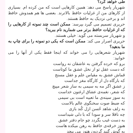
طی خواهد کرد؟
شهریار پاسخ می دهد: همین کارهایی است که من کرده ام. بسیاری
از کارهای من از غزلیات حافظ بالاترند. بعضی ها هم همدوش حافظ
اند و برخی نزدیک به حافظ هستند.
حریری تصمیم می گیرد بپرسد:
ممکن است چند نمونه از کارهایی را
که از غزلیات حافظ برتر می شمارید نام ببرید؟
و شهریار سربسته می گوید: خیلی هستند.
حریری اصرار می کند:
ممکن است که یکی دو نمونه را برای چاپ به
ما بدهید؟
شهریار شعرهایی را می خواند که اینجا فقط یکی از آنها را می
خوانید:
برو که خرده گرفتن به عاشقان نه رواست
که دست عقل تو از نخل عشق ما کوتاست
قماش عشق به مقیاس علم و عقل مسنج
که بارگاه دل از کارگاه مغز جداست
ز عشق اگر مه به سیمی به ساز شعر مپیچ
که شعر، نغمه‌ی عشاق ارغنون خداست
به سوز سینه‌ی ما تعبیه است بی سیمی
که ضبط صوت سخنگوی عالم بالاست
به زلف شاهد حُسن ازل کُند بازی
چه ناقلا سر و سودا که با دلی شیداست
به دست غیب بگردد چو جام دفتر عشق
هنوز خرقه‌ی حافظ به رهن میکده هاست
به گوش گنبد گردون هنوز می پیچد