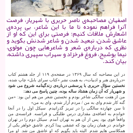
اصفهان مصاحبه‌ی ناصر حریری با شهریار، فرصت
آنرا فراهم نموده تا ما با این شاعر، بی پرده‌ی
اشعارش ملاقات كنیم؛ فرصتی برای این كه او از
عاشق شدن، تبعید شدن و شاعر شدنش بگوید و
نظری كه درباره‌ی شعر و شاعرهایی چون مولوی،
نیما یوشیج، فروغ فرخزاد و سهراب سپهری داشته،
بیان كند.
در این مصاحبه که سال ۱۳۶۹ در صفحه‌ی ۱۱۹ از جلد هشتم کتاب
«درباره‌ی هنر و ادبیات»، به همت نشر «کتاب سرای بابل» چاپ شده،
نخستین سؤال حریری با پرسشی درباره‌ی زندگینامه شروع می شود
و شهریار که آن زمان هشتاد ساله بوده، چنین پاسخ می دهد:
من از هفت سالگی شاعر بودم و نخستین شعر من هم این بود: «من
گنه کار شدم وای به من / مردم آزار شدم، وای به من»
تا سن چهارده سالگی را در تبریز گذرانیدم. سیکل اول را در آنجا
خواندم به اضافه‌ی مقداری درس طلبگی و فرانسه. فرانسه‌ی من
واقعاً قوی بود. پس از آن هم به تهران آمدم. سیکل دوم را در تهران
خواندم. در همان زمان بود که عشقی پیدا کردم. عاشق خواهر یکی از
همکلاسی هایم شدم. البته باید بگویم که او عاشق من شد. او مرا