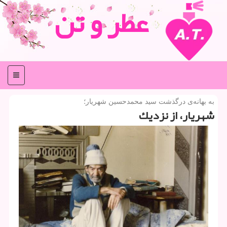
عطر و تن
منو
به بهانه‌ی درگذشت سید محمدحسین شهریار؛
شهریار، از نزدیك