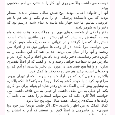
دوست می داشت والا من روی این کار را نداشتم، من آدم محجوبی
بودم.
آنها از خانواده اعیانی بودند. پنج شش سالی منتظر ماندند. منتظر
بودند که من دانشکده پزشکی ام را تمام بکنم و بعد هم با هم
عروسی نماییم اما سه چهار ماه مانده به تمام شدن درسم بود که
دختر را به شوهر دادند.
دختر را یکی از شخصیت های مهم این مملکت برد. هفت هشت ماه
بعد به گوشش رسانیدند که این دختر نامزد مانندی داشته است.
دستور داد که مرا گرفتند و در دژبانی به مدت یک ماه حبس کردند.
می خواست مرا بکشد. در آن وقت ها سیانور توی غذای افراد می
ریختند و آنها را از میان می بردند. خدایی شد که این مطلب را به
گوش دختر رسانیدند. دختر رفت و به پاهایش افتاد و گریه کرد. پدر و
مادرش هم به شفاعت خواهی رفتند و به او گفتند که او اصلاً تقصیری
ندارد، او واقعاً هیچ قصد بدی در مورد این دختر نداشت، او آدم کم رو
و خجولی است، چقدر هم بیچاره به دختر ما کمک کرد.
بالاخره او قبول کرد که مرا آزاد کند، به شرط آنکه از تهران بروم.
مرا تبعید کردند. با خودم گفتم به کجا بروم؟ چه بکنم؟ تا آنکه بالاخره
به نیشابور پیش کمال الملک نقاش رفتم شاید او بتواند برای من کاری
بکند. او خیلی به من لطف داشت. او خیلی به من علاقه داشت. می
خواستم اقلاً کاری بکند که من بتوانم امتحانم را بدهم. می دانید آن
وقت ها دانشکده‌ی پزشکی هفت سال نبود. پنج سال بود.
کمال الملک به من اظهار داشت: «کل اگر طبیب بودی/ سر خود دوا
نمودی» این قاطرچی ها اصلاً لایق این نیستند که آدم به ایشان رو