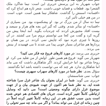
جواب شهریار به این پرسش حریری این است: نیما شاگرد ملک
الشعرا بود. قطعات و قصاید خوبی داشت. شعر تازه هم ابداع کرد که
«افسانه» اسمش را گذاشت. شاهکار نیما همین است. خوب است.
در من هم خیلی تأثیر کرد.
نیما ده سال از من بزرگ تر بود. او پیشکسوت بود. من بسیاری از
«افسانه» او متأثر شدم. وقتی که گیر این بچه های هزار و سیصد و
بیست افتاد مجبورش کردند که چرندیات بگوید. آمد اینجا پیش من
گریه کرد و گفت من کجا می توانستم بروم مرا می کشتند. در آن
روزها تا چیزی چرند نبود که چاپش نمی کردند. در بین همان نو
پردازها هم شاعران بسیار خوبی پیدا می شدند تا می فهمیدند از بینش
می بردند...
حریری می پرسد:
در مورد کارهای فروغ چه فکر می کنید؟
شهریار می گوید: فروغ هم همین طور. اولش از من تقلید می کرد. او
روحا شاعر بود اما خرابش کردند. اگر شاهکاری داشت که می ماند
اما شاهکاری ندارد. هر چند که می توانست داشته باشد اما نگذاشتند.
سؤال بعدی:
نظر شما در مورد کارهای سهراب سپهری چیست؟
جواب: نمی شناسمشان
حریری می گوید:
شما در ایران بعنوان یک شاعر غزل سرا شناخته
شده اید. به نظر شما هم اکنون از جهت شیوه‌ی بیان و از جهت
موضوع غزل دارای چگونه وضعیتی است؟ می دانید که وسایل
ارتباطی کاملاً تغییر کرده است. جریان های اقتصادی هم عوض شده
است بدین سبب عشق هم در این زمانه کاملاً تغییر کرده اصلاً در
چنین زمانه ای غزل می تواند بماند؟ و اگر می ماند چه سیر تحولی را