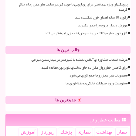
پروتکلهای ویژه بهداشتی برای رویارویی با جوندگان در سایت های دفن زباله ابلاغ
گردید
رکورد 10 ساله اهدای خون شکسته شد
عوارض دندان قروچه را جدی بگیرید
گاز رادون خطر مبتلاشدن به سرطان تخمدان را بیشتر می کند
جالب ترین ها
عرضه خدمات مشاوره ای آنلاین تغذیه با شیرمادر در بیمارستان بهرامی
برای کاهش خطر زوال عقل به جای تماشای تلویزیون مطالعه کنید
محصولات غیر مجاز روجا جمع آوری می شود
ممنوعیت ورود حیوانات خانگی به غذاخوری ها
جدیدترین ها
مطالب عطر و تن
بیمار
بهداشت
بیماری
پزشك
رپورتاژ
آموزش