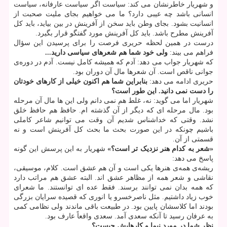
و شهریار خاطرنشان می کند: سیاست اگر سیاست عارفانه، سیاست
انسانی باشد چه عیبی دارد؟ ما می خواهیم بجای ملیت صحبت از
انسانیت بشود. بجای وطن باید سخن از آفرینش در بین بیاید، باید کل
آفرینش مطرح باشد. باید کل آفرینش مورد گفتگو قرار بگیرد.
درست در همین لحظه حریری فرصت را برای پرسیدن این سؤال
فراهم می بیند:
ولی خود شما هم شعرهای سیاسی دارید...
که شهریار جواب می دهد: آدم که همیشه کامل نیست. آدم در دوره‌ی
جوانی ناقص است. آن شعرها مال آن دوران بود.
حریری ادامه می دهد:
بنابراین شما هم اکنون خیلی از کارهای خودتان
را دست نمی دانید. این طور است؟
شهریار اما می گوید: نه، غلط هم نمی دانم ولی این ها مال آن مرحله
بود. مال مرحله ای که دیگر از آن گذشته ام. حافظ هم حافظ خلق
نشد. وقتی که خداشناس شدیم آن وقت می توانیم شاعر کاملی
باشیم چونکه در این صورت بحث ما بحث کل آفرینش است و نه
قسمتی از آن.
«شعر به کدام هنر نزدیک تر است؟»
شهریار به این پرسش این گونه
پاسخ می دهد:
ریشه‌ی همه‌ی هنرها یکی است و آن هم عشق است. کلام، موسیقی،
نقاشی و شعر همه از مظاهر عشق اند. البته عشق هم مراتب دارد
که همه بدان نمی توانند برسند. فقط عده ای توانستند. ما شعرای
خوب زیاد داشتیم. مثل ناصرخسرو یا انوری که قصیده سرایان بزرگی
بودند اما کلاسشان پایین بود. در طبیعت باقی ماندند ولی نظامی کمی
به عرفان رسید تا آنکه سعدی آمد. سعدی واقعاً عارف بود.
نظر شما در مورد نیما و کارهایش چیست؟