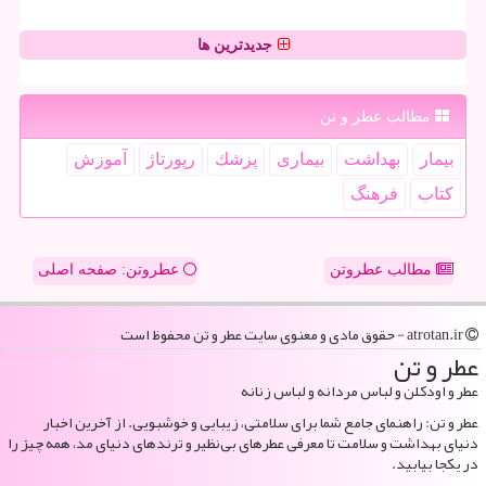
جدیدترین ها
مطالب عطر و تن
بیمار
بهداشت
بیماری
پزشك
رپورتاژ
آموزش
كتاب
فرهنگ
مطالب عطروتن
عطروتن: صفحه اصلی
atrotan.ir - حقوق مادی و معنوی سایت عطر و تن محفوظ است
عطر و تن
عطر و اودکلن و لباس مردانه و لباس زنانه
عطر و تن: راهنمای جامع شما برای سلامتی، زیبایی و خوشبویی. از آخرین اخبار
دنیای بهداشت و سلامت تا معرفی عطرهای بی‌نظیر و ترندهای دنیای مد، همه چیز را
در یکجا بیابید.