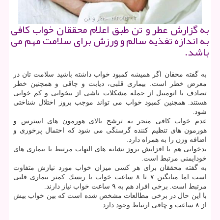
به گزارش عطر و تن طبق اعلام محققان خواب كافی
به اندازه تغذیه سالم و ورزش برای سلامت مهم می
باشد.
به گفته محقان اگر همیشه كمبود خواب داشته باشید سلامت تان در
معرض خطر است. بیماری قلبی، دیابت و چاقی و همچنین خطر
تصادف با اتومبیل از جمله مشكلات ناشی از بیخوابی و كم خوابی
هستند. همچنین كمبود خواب می تواند موجب بروز اختلال شناختی
شود.
عدم خواب كافی منجر به ترشح بالای هورمون های استرس و
هورمون های تنظیم كننده گرسنگی می شود كه احتمال پرخوری و
اضافه وزن را به همراه دارد.
بدخوابی هم با افزایش بروز نشانه های التهاب مرتبط با بیماری های
خودایمنی مرتبط است.
به گفته محققان برای هر كسی میزان خواب مورد نیازش متفاوت
است اما میانگین ۷ تا ۸ ساعت خواب با ریسك كمتر بیماری قلبی
مرتبط است. برخی افراد هم به ۹ ساعت خواب نیاز دارند.
با این حال در برخی مطالعات مشخص شده است كه بین خواب بیش
از ۸ ساعت و چاقی ارتباط وجود دارد.