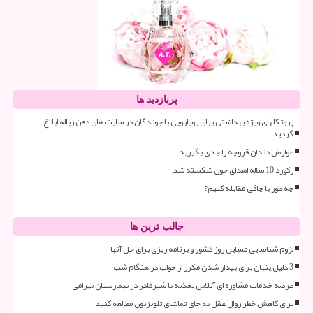
پربازدید ها
پروتکلهای ویژه بهداشتی برای رویارویی با جوندگان در سایت های دفن زباله ابلاغ
گردید
عوارض دندان قروچه را جدی بگیرید
رکورد 10 ساله اهدای خون شکسته شد
چه طور با چاقی مقابله کنیم؟
جالب ترین ها
لزوم شناسایی مسایل روز کشور و برنامه ریزی برای حل آنها
3 دلیل پنهان برای بیدار شدن مکرر از خواب در هنگام شب
عرضه خدمات مشاوره ای آنلاین تغذیه با شیرمادر در بیمارستان بهرامی
برای کاهش خطر زوال عقل به جای تماشای تلویزیون مطالعه کنید