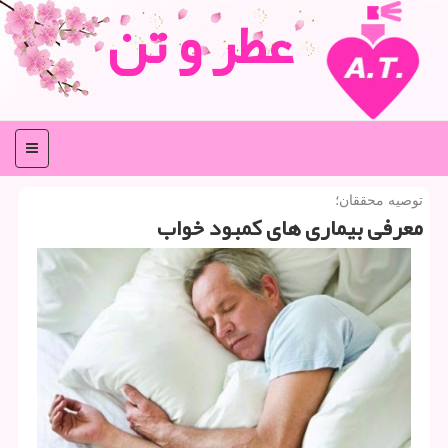
عطر و تن
منو
توصیه محققان؛
معرفی بیماری های كمبود خواب