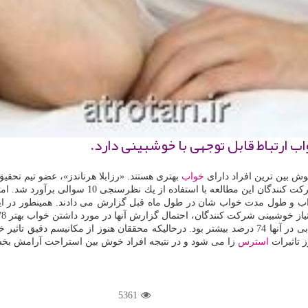
 ارتباط قابل توجهی با خوشبینی دارد.
وش بین ترین افراد دارای
خواب
بهتری هستند. «رزابلا هرناندز»، عضو تیم تحقیق
ر 5 سال یكبار در مورد كیفیت خواب و طول مدت خواب شان در طول ماه قبل گزارش می دادند.
بودند خواب كافی 6 تا 9 ساعت در شب را داشتند و عدم وجود علایم بیخوابی در آنها 74 درصد بیشتر بود.
ز تاثیرات
استرس
زا می شود و در نتیجه افراد خوش بین استراحت آرامش بخش
5361