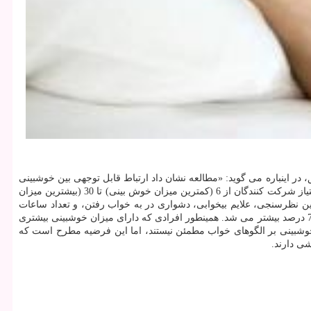
، در اینباره می گوید: «مطالعه نشان داد ارتباط قابل توجهی بین خوشبینی
و خصایص گوناگون خواب وجود دارد.» میزان خوشبینی و مثبت اندیشی شركت كنندگان این مطالعه با استفاده از یك نظرسنجی 10 سوالی برآورد شد. امتیاز شركت كنندگان از 6 (كمترین میزان خوش بینی) تا 30 (بیشترین میزان
 همینطور در این نظرسنجی، علایم بیخوابی، دشواری در به خواب رفتن، و تعداد ساعات
خواب واقعی هر شب ارزیابی شد. تیم تحقیق دریافت با افزایش میزان امتیاز خوشبینی شركت كنندگان، احتمال گزارش آنها در مورد داشتن خواب بهتر 78 درصد بیشتر می شد. همینطور افرادی كه دارای میزان خوشبینی بیشتری
 درحالیكه محققان هنوز از مكانیسم دقیق تاثیر خوشبینی بر الگوهای خواب مطمئن نیستند، اما این فرضیه مطرح است كه
ی دارند.