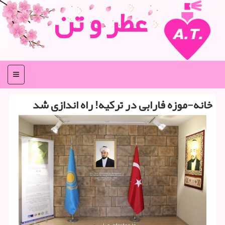
عطر و تن
منو
خانه-موزه فارابی در تركیه! راه اندازی شد