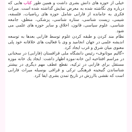
خیلی از حوزه های دانش بشری داشت و همین طور
كتاب
هایی كه
درباره وی نگاشته شده به معرض نمایش گذاشته شده است. میراث
فكری به جامانده از فارابی شامل حوزه های ریاضیات، فلسفه،
شیمی، زیست شناسی، ستاره شناسی، پزشكی، منطق، جامعه
شناسی، علوم سیاسی، قانون، اخلاق و سایر حوزه های علمی می
شود.
نظام مند كردن و طبقه كردن علوم توسط فارابی بعدها به توسعه
اندیشه علمی در جهان انجامید و وی با فعالیت های خلاقانه خود پلی
معنوی میان شرق و غرب ایجاد كرد.
«گالیم موتانوف» رئیس دانشگاه ملی قزاقستان (فارابی) در سخنانی
در مراسم افتتاحیه این خانه-موزه اظهار داشت: ایجاد یك خانه موزه
مستقل برای فارابی در تركیه، نقطع عطف مهم دیگری در بیشتر
شناساندن گنیجینه فرهنگی تركی و قراقی بوسیله میراث فارابی
است كه نقشی باارزش در تاریخ تمدن بشری ایفا كرد.