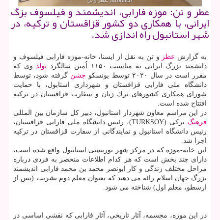
عطر و تن: موزه فارابی، اندیشمند و فیلسوف بزگ
ایرانی، با همكاری دو كشور قزاقستان و تركیه، در
شهر استانبول راه اندازی شد.
به گزارش
عطر
و تن به نقل از ایسنا، خانه-موزه فارابی فیلسوف و
دانشمند بزرگ ایرانی به مناسبت ۱۱۵۰ اُمین سالگرد
تولد
وی كه
مقرر است در سال ۲۰۲۰ توسط یونسكو
جشن
گرفته شود، توسط
دانشگاه ملی فارابی قزاقستان و شهرداری استابول، با حمایت
شورای همكاری كشورهای ترك زبان و سفارت قزاقستان در تركیه
افتتاح شده است.
در این مراسم معاون شهردار استانبول، دبیر كل سازمان بین المللی
فرهنگ
تركی (TURKSOY)، رئیس دانشگاه ملی فارابی قزاقستان،
رئیس دانشگاه استانبول و نمایندگانی از سفارت قزاقستان در تركیه
اجرا شد.
این خانه-موزه كه در مركز شهر توریستی استانبول واقع شده است،
دارای چند بخش است كه هر كدام اطلاعات منحصر به فردی درباره
مراحل مختلف زندگی و كار ابونصر محمد بن محمد فارابی اندیشمند
بزرگ جهان اسلام رائه می دهند كه بعنوان معلم دوم بشریت (پس از
ارسطو، معلم اول) شناخته می شود.
در این موزه، مجسمه، آثار تاریخی، آثار فارابی كه نقشی اساسی در