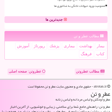
ممنوعیت ورود حیوانات خانگی به غذاخوری ها
جدیدترین ها
مطالب عطر و تن
بیمار
بهداشت
بیماری
پزشك
رپورتاژ
آموزش
كتاب
فرهنگ
مطالب عطروتن
عطروتن: صفحه اصلی
atrotan.ir - حقوق مادی و معنوی سایت عطر و تن محفوظ است
عطر و تن
عطر و اودکلن و لباس مردانه و لباس زنانه
عطر و تن: راهنمای جامع شما برای سلامتی، زیبایی و خوشبویی. از آخرین اخبار
دنیای بهداشت و سلامت تا معرفی عطرهای بی‌نظیر و ترندهای دنیای مد، همه چیز را