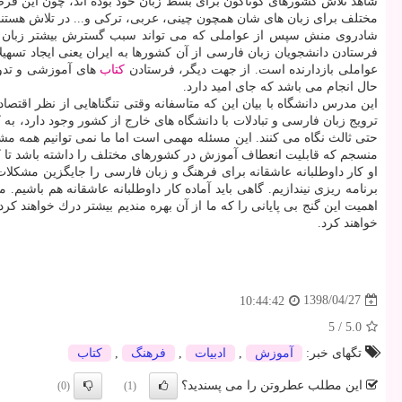
شاهد تلاش كشورهای گوناگون برای بسط زبان خود بوده اند، چون این فرصت
مختلف برای زبان های شان همچون چینی، عربی، تركی و... در تلاش هستند
شادروی منش سپس از عواملی كه می تواند سبب گسترش بیشتر زبان فا
فرستادن دانشجویان زبان فارسی از آن كشورها به ایران یعنی ایجاد تسهیلا
عواملی بازدارنده است. از جهت دیگر، فرستادن
كتاب
های آموزشی و تدوی
حال انجام می باشد كه جای امید دارد.
این مدرس دانشگاه با بیان این كه متاسفانه وقتی تنگناهایی از نظر اق
ترویج زبان فارسی و تبادلات با دانشگاه های خارج از كشور وجود دارد، به
حتی ثالث نگاه می كنند. این مسئله مهمی است اما ما نمی توانیم همه مشك
منسجم كه قابلیت انعطاف آموزش در كشورهای مختلف را داشته باشد تا كنو
او كار داوطلبانه عاشقانه برای فرهنگ و زبان فارسی را جایگزین مشكلات
برنامه ریزی نیندازیم. گاهی باید آماده كار داوطلبانه عاشقانه هم باش
اهمیت این گنج بی پایانی را كه ما از آن بهره مندیم بیشتر درك خواهن
خواهند كرد.
1398/04/27
10:44:42
5
/
5.0
تگهای خبر:
آموزش
,
ادبیات
,
فرهنگ
,
كتاب
این مطلب عطروتن را می پسندید؟
(0)
(1)