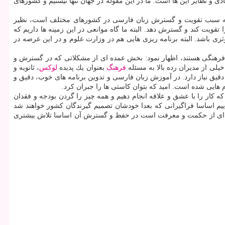
و نظایر این ها است. ما در این مقوله در جهان تنها نیستیم و كشورهای
 كه سبب تقویت و گسترش زبان فارسی در كشورهای مختلف است، نظیر
تقویت كند و گسترش دهد. البته ما گاه موانعی در این زمینه ها داریم كه
 باشد. البته برنامه ریزی هایی هم در وزارت علوم و در این عرصه در
ی فرهنگی هستند، اظهار نمود: بخش عمده ای از مشكلاتی كه در گسترش و
یلی از مدیران رده بالا به مسئله
فرهنگ
بعنوان یك پدیده
لوكس
، ثانویه و
دقیق نیاز دارد. در آموزش زبان فارسی و تدوین برنامه های خوب، دقیق و
هایی شده است. امید كه بتوان كاستی ها را جبران كرد.
 كار را با عشق و علاقه انجام دهیم و همه چیز را گردن بودجه و فقدان
اییم اساسا فراگیرانی كه بعدا خودشان تصمیم گیرندگان كشور خواهند شد
نجینه ای از حكمت و معرفت است در حفظ و گسترش آن اساسا تلاش بیشتری