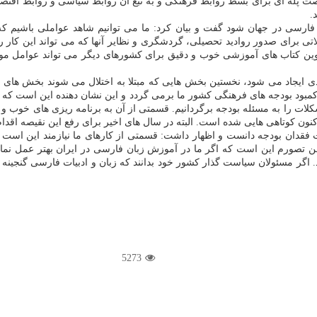
 پله ای برای بسط روابط فرهنگی و به تبع آن روابط سیاسی و روابط اقتصادی 
.
رسی در جهان شود گفت و بیان كرد: ما می توانیم شاهد عواملی باشیم
تی برای صدور روادید تحصیلی، گردشگری و نظایر آنها كه می تواند این كار را 
ن كتاب های آموزشی خوب و دقیق برای كشورهای دیگر می تواند عوامل موثری
تصادی ایجاد می شود، نخستین بخش هایی كه مبتلا به اختلال می شوند بخش ها
 كمبود بودجه های فرهنگی كشور ما برمی گردد و این نشان دهنده این است كه خ
لات را به مسئله بودجه برگردانیم. قسمتی از آن به برنامه ریزی های خوب و 
ن كوتاهی هایی شده است. البته در سال های اخیر برای رفع این نقیصه اقدام 
 فقدان بودجه دانست و اظهار داشت: قسمتی از كارهای ما نیازمند این است كه
یم. من تصورم این است كه اگر ما در آموزش زبان فارسی در ایران بهتر عمل نم
د كرد. اگر مسئولان سیاست گذار كشور خود بدانند كه زبان و ادبیات فارسی گ
5273