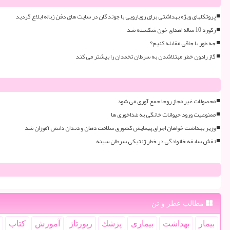
پروتکلهای ویژه بهداشتی برای رویارویی با جوندگان در سایت های دفن زباله ابلاغ گردید
رکورد 10 ساله اهدای خون شکسته شد
چه طور با چاقی مقابله کنیم؟
گاز رادون خطر مبتلاشدن به سرطان تخمدان را بیشتر می کند
محصولات غیر مجاز روجا جمع آوری می شود
ممنوعیت ورود حیوانات خانگی به غذاخوری ها
وزیر بهداشت خواهان اجرای پیمایش کشوری سلامت دهان و دندان دانش آموزان شد
نقش سابقه خانوادگی در خطر ژنتیکی سرطان سینه
مطالب عطر و تن
بیمار
بهداشت
بیماری
پزشك
رپورتاژ
آموزش
كتاب