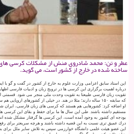
عطر و تن: محمد شادروی منش از مشكلات كرسی های زبا
ساخته شده در خارج از كشور است، می گوید.
این استاد سابق اعزامی وزارت علوم به خارج از كشور در گفت و گو با ای
درباره اهمیت برگزاری این كرسی ها در ترویج زبان و ادبیات فارسی اظهار
تقویت زبان فارسی طبیعتا به تقویت وحدت ملی منجر می شود. قسمتی از
كه سابقه ۱۵۰ ساله دارند؛ مثلا در هند. در خیلی از كشورهای اروپایی هم سابقه حدود ۱۰۰ ساله و گاهی كمتر داریم.
او اضافه كرد: كشورهایی هم هستند كه كرسی های زبان فارسی، ایران شناسی
مستقیم داشته باشند. طی این سال ها ما برای حفظ و بقای این كرسی ها ت
بودجه ای كشور به وجود آمده است، این كرسی ها گرفتار مشكل شده اند و د
درك عمیق تری نسبت به این قضیه داشته باشند و هرچه سریعتر برای رفع
این عضو هیئت علمی دانشگاه خوارزمی سپس به تلاش سایر ملل برای بسط 