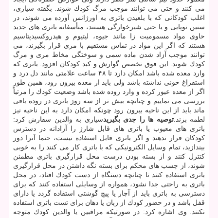
می كنند و حتی می توانند موجب مرگ كودك شوند. بگفته سیاری،
اغلب كودكانی كه با بلعیدن باتری به اورژانس آورده می شوند، در
سنین نوپایی و یا حتی شیرخوارگی هستند، متأسفانه باتری های جدید
حاوی مواد مسمومیت زا مانند جیوه، لیتیوم و هیدروكسیدپتاسیم
هستند كه اگر این مواد در تماس مستقیم با مری قرار بگیرند، می
توانند موجب آزاد شدن ماده سمی و سوختگی مخاط مری و مرگ
كودك شوند. این فوق تخصص گوارش و كبد كودكان افزود: باتری كه
وارد معده شده باشد امكان دارد تا ۴۸ ساعت علامتی مانند دل درد و
استفراغ خونی نداشته باشد ولی باید از معده بیرون رود، همین طور
اگر از معده عبور كرده و وارد روده شده باشد وضعیت كودك را مرتباً
بررسی می نماییم و چنانچه بیش تر از سه روز باتری در روده باقی
ماند باید از این ناحیه بیرون رود چونكه امكان دارد به این ناحیه نیز
لطمه بزند.
توصیه ها را جدی بگیرید
سیاری به والدین سفارش كرد:
باتری های معیوب یا باتری های قابل شارژ را آزادانه در دسترس
كودكان قرار ندهند و اگر باتری قابل استفاده نیست، حتما آنرا دور
بیندازید، تمام وسایل الكترونیكی كه با باتری كار می كنند را به خوبی
كنترل كنند و از بسته بودن درست محل قرارگیری باتری مطمئن
شوند، از چسب های محكم برای بسته نگه داشتن در محل قرارگیری
باتری استفاده كنند تا چنانچه دستگاه از دست كودك افتاد، در محل
باتری به راحتی جدا نشود، همواره از وسایلی استفاده كنند كه برای
دسترسی به باتری باید از آچار یا پیچ گوشتی استفاده گردد یا دارای
قفل باشد و در حضور كودك از زبان یا دهان برای تست باتری استفاده
نكنند. وی اشاره كرد: در صورتیكه مراقبین یا والدین كودك متوجه