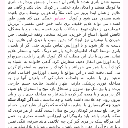
مفقود شدن باتری شدند تا یافتن آن دست از جستجو برندارند، باتری
ها كوچك هستند و امكان دارد علائمی در كودك ایجاد نكند و گاهی هم
علایم از همان ابتدا بروز می كند، مثلاً راه هوایی توسط باتری بلعیده
شده مسدود می شود و كودك
احساس
خفگی می كند همین طور
انسداد می تواند علایم خفیف تری مانند خس خس تنفسی، آبریزش
غیرطبیعی از دهان، تهوع، مشكلات یا درد قفسه سینه، بلع با مشكل،
كاهش اشتها، امتناع از خوردن، سرفه سخت، وقفه غیرطبیعی حین
خوردن یا نوشیدن نیز ایجاد كند بدین سبب با دیدن این علایم، زود
دست به كار شوید و با اورژانس تماس بگیرید حتی اگر از بلعیدن
باتری توسط كودك اطمینان دارید باز هم درنگ نكنید و منتظر علایم
نمانید. سیاری با بیان این مطلب كه اگر كودك باتری را بلعید، سریع او
را به اورژانس انتقال دهید، سفارش كرد: گاهی خانواده به اشتباه به
كودك آب یا شیر می خورانند و یا كودك را مجبور به استفراغ كردن
می كنند، دقت كنید در این مواقع تا رسیدن اورژانس اقدامی انجام
ندهید. وی با اشاره به جامدات خطرناكی كه بلعیدن آنها نیاز به
مداخله فوری پزشكی دارند، اظهار داشت: چنانچه جسم خارجی
برنده و یا تیز مثل تیغ، سوزن و سنجاق باز، میخ و استخوان بلع شود،
اگر در مری و یا معده گیر كرده باشد نیاز به مداخله جدی دارد و باید
بیرون رود، چه علامت داشته باشد و چه نداشته باشد.
اگر كودك سكه
خورد چه كنیم
سیاری با اشاره به اینكه سكه یكی از شایع ترین اجسام
خارجی بلع شده در كودكان زیر پنج سال است، گفت: از هر فردی كه
سكه بلعیده باشد باید رادیوگرافی اورژانس قفسه صدری به عمل
آید، هرگاه سكه در مری گیر كرد چه علائمی مانند سرفه، تنگی نفس
و یا خروج آب از دهان داشته باشد یا نداشته باشد باید بلافاصله بیرون