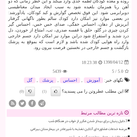
روده و معده كودكان لطمه جدی وارد میكند و این خطر زمانی كه دو
آهن ربا همزمان بلعیده شود به سبب ایجاد میدان مغناطیسی
دوبرابرمی شود. این فوق تخصص گوارش و كبد كودكان، یادآورشد:
در بعضی موارد نیز امكان دارد كودك سالم بطور ناگهانی گرفتار
آبریزش از دهان، احساس خفگی، صدای خس خس، احساس گیر
كردن چیزی در گلو، حلق یا قفسه صدری، تب، امتناع از خوردن، دل
درد شدید و استفراغ شود دراین موارد نیز امكان دارد جسم خارجی
وارد راه هوایی كودك شده باشد و لازم است كه بموقع به پزشك
بازگشت و جسم خارجی در نخستین فرصت بیرون رود.
1398/04/12
18:23:38
5439
5
/
5.0
تگهای خبر:
آموزش
,
احساس
,
پزشك
,
گل
این مطلب عطروتن را می پسندید؟
(0)
(1)
تازه ترین مطالب مرتبط
3 دلیل پنهان برای بیدار شدن مکرر از خواب در هنگام شب
عرضه خدمات مشاوره ای آنلاین تغذیه با شیرمادر در بیمارستان بهرامی
محصولات غیر مجاز روجا جمع آوری می شود