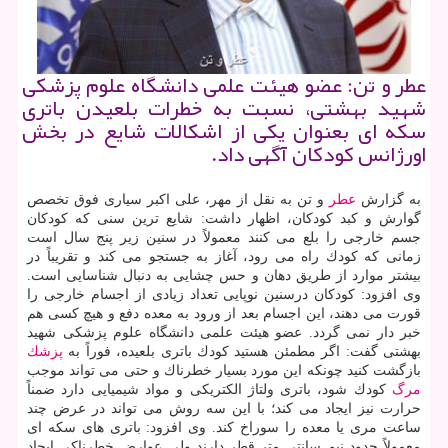
عطر و تن: عضو هیئت علمی دانشگاه علوم پزشكی
شهید بهشتی، نسبت به خطرات بلعیدن باتری
سكه ای بعنوان یكی از اشكالات شایع در بخش
اورژانس كودكان آگهی داد.
به گزارش
عطر
و تن به نقل از مهر، علی اكبر سیاری فوق تخصص
گوارش و كبد كودكان، اظهار داشت: شایع ترین سنی كه كودكان
جسم خارجی را بلع می كنند معمولاً در سنین زیر پنج سال است
زمانی كه كودك راه می رود، آغاز به جستجو می كند و تقریباً در
بیشتر موارد از طریق دهان و حس چشایی به دنبال شناسایی است.
وی افزود: كودكان درسنین نوپایی تعداد زیادی از اجسام خارجی را
قورت می دهند، این اجسام بعد از ورود به معده دفع و هیچ كسی هم
خبر دار نمی گردد. عضو هیئت علمی دانشگاه علوم پزشكی شهید
بهشتی گفت: اگر مطمئن هستید كودك باتری بلعیده، فوراً به
پزشك
بازگشت كنید چونكه این مورد بسیار خطرناك و حتی می تواند موجب
مرگ
كودك شود، باتری ولتاژ الكتریكی و مواد شیمیایی دارد ضمناً
حرارت نیز ایجاد می كند؛ با این سه روش می تواند در عرض چند
ساعت مری یا معده را سوراخ كند. وی افزود: باتری های سكه ای
معمولاً حدود نیم سانتی متر قطر دارند ولی عوارض خطرناكی ایجاد