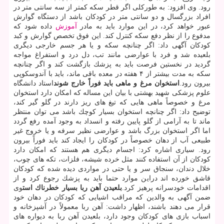
رود. وی افزود: به طوركلی اگر قطر سكه كمتر از سه سانتی متر در
افراد بزرگسال و دو سانتی متر در كودكان باشد از دستگاه گوارش
عبور خواهد كرد، در این موارد باید به مادر
آموزش
داده شود كه
مدفوع را از نظر دفع سكه كنترل كند. این فوق تخصص گوارش و كبد
كودكان آگهی داد: اگر چنانچه سكه و یا هر جسم خارجی دیگری
بلعیده شد و فرد با عوارضی مانند تب، دل درد و استفراغ مواجه
گردید در نخستین فرصت باید به پزشك بازگشت كند و اگر چنانچه
سكه به مدت بیشتر از ۴ هفته در معده باقی ماند، باید با آندوسكوپی
بیرون رود.
استخوان مرغ و ماهی باید فوراً خارج شوند
استاد دانشگاه
علوم پزشكی شهید بهشتی با بیان این مساله كه امكان دارد استخوان
مرغ و خصوصاً ماهی هایی كه تیغ های ریز دارند در گلو گیر كند،
توضیح داد: اگر چنانچه استخوان بسیار كوچك باشد می توان منتظر
ماند تا به آرامی از گلو پایین رفته و انسداد به وجود آمده رفع گردد
اما اگر استخوان بزرگ باشد و عوارضی نظیر سرفه و یا خروج غیر
طبیعی آب از دهان خصوصاً در كودكان را ایجاد كند باید فوراً بیرون
رود. سیاری اشاره كرد: اجسام دیگری هم هستند كه امكان دارد
كودكان از آن استفاده كنند مثل خرده شیشه، فلزات، تكه های چوب،
خلال دندان، سنجاق سر و یا حتی در مواردی دیده شده كه كودكان
قاشق خورده اند دراین موارد حتما باید به پزشك رجوع كرد و از
اقدامات خودسرانه پرهیز كرد.
بلعیدن آهن ربا بسیار خطرناك است
وی
ضمن آگهی به والدین كه مراقب اشیایی كه كودكان در دهان خود
قرار می دهند باشند، اظهار داشت: آهن ربا معمولاً در آشپزخانه و
اسباب بازی های كودكان وجود دارد، بلعیدن آهن ربا به دیواره های