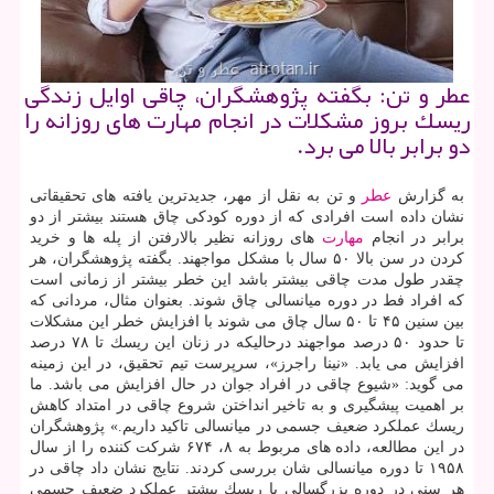
عطر و تن: بگفته پژوهشگران، چاقی اوایل زندگی
ریسك بروز مشكلات در انجام مهارت های روزانه را
دو برابر بالا می برد.
به گزارش
عطر
و تن به نقل از مهر، جدیدترین یافته های تحقیقاتی
نشان داده است افرادی كه از دوره كودكی چاق هستند بیشتر از دو
برابر در انجام
مهارت
های روزانه نظیر بالارفتن از پله ها و خرید
كردن در سن بالا ۵۰ سال با مشكل مواجهند. بگفته پژوهشگران، هر
چقدر طول مدت چاقی بیشتر باشد این خطر بیشتر از زمانی است
كه افراد فط در دوره میانسالی چاق شوند. بعنوان مثال، مردانی كه
بین سنین ۴۵ تا ۵۰ سال چاق می شوند با افزایش خطر این مشكلات
تا حدود ۵۰ درصد مواجهند درحالیكه در زنان این ریسك تا ۷۸ درصد
افزایش می یابد. «نینا راجرز»، سرپرست تیم تحقیق، در این زمینه
می گوید: «شیوع چاقی در افراد جوان در حال افزایش می باشد. ما
بر اهمیت پیشگیری و به تاخیر انداختن شروع چاقی در امتداد كاهش
ریسك عملكرد ضعیف جسمی در میانسالی تاكید داریم.» پژوهشگران
در این مطالعه، داده های مربوط به ۸، ۶۷۴ شركت كننده را از سال
۱۹۵۸ تا دوره میانسالی شان بررسی كردند. نتایج نشان داد چاقی در
هر سنی در دوره بزرگسالی با ریسك بیشتر عملكرد ضعیف جسمی