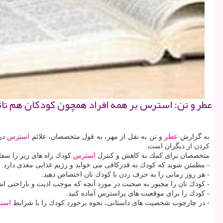
عطر و تن: استرس بر همه افراد همچون كودكان هم تاث
به گزارش
عطر
و تن به نقل از مهر، به قول متخصصان، علائم
استرس
در 
كردن از دیگران است.
متخصصان برای كمك به كاهش و كنترل
استرس
كودك راه های زیر را سفا
- مطمئن شوید كه كودك به قدركافی می خوابد و رژیم غذایی مغذی دارد.
- هر روز زمانی را به حرف زدن با كودك تان اختصاص دهید.
- كودك تان را مجبور به صحبت در مورد آنچه كه موجب اذیت و ناراحتی ا
- كودك را برای موقعیت های پراسترس آماده كنید.
- در چارچوب شخصیت های داستانی، نحوه برخورد كودك را با شرایط
است