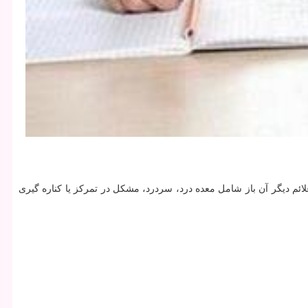
م دیگر آن باز شامل معده درد، سردرد، مشكل در تمركز یا كناره گیری