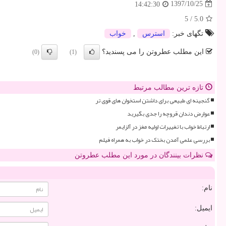
1397/10/25
14:42:30
5
/
5.0
تگهای خبر:
استرس
,
خواب
این مطلب عطروتن را می پسندید؟
(0)
(1)
تازه ترین مطالب مرتبط
گنجینه ای طبیعی برای داشتن استخوان های قوی تر
عوارض دندان قروچه را جدی بگیرید
ارتباط خواب با تغییرات اولیه مغز در آلزایمر
بررسی علمی آمدن بختک در خواب به همراه فیلم
نظرات بینندگان در مورد این مطلب عطروتن
نام:
ایمیل: