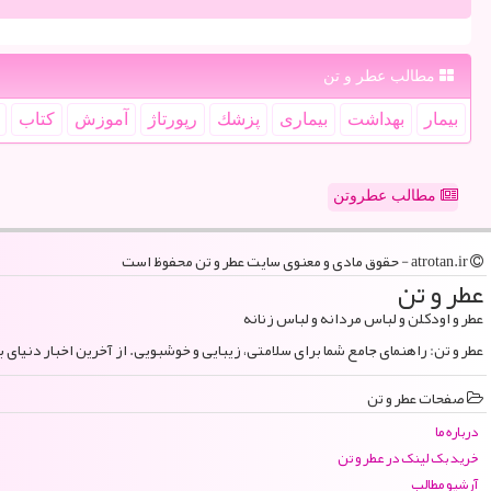
مطالب عطر و تن
بیمار
بهداشت
بیماری
پزشك
رپورتاژ
آموزش
كتاب
مطالب عطروتن
atrotan.ir - حقوق مادی و معنوی سایت عطر و تن محفوظ است
عطر و تن
عطر و اودکلن و لباس مردانه و لباس زنانه
عطر و تن: راهنمای جامع شما برای سلامتی، زیبایی و خوشبویی. از آخرین اخبار دنیای 
صفحات عطر و تن
درباره ما
خرید بک لینک در عطر و تن
آرشیو مطالب