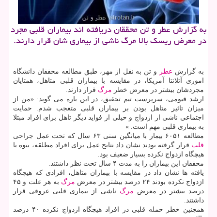
به گزارش عطر و تن محققان دریافته اند بیماران قلبی مجرد
در معرض ریسك بالا مرگ ناشی از بیماری شان قرار دارند.
به گزارش
عطر
و تن به نقل از مهر، طبق مطالعه محققان دانشگاه
اموری آتلانتا آمریكا، در مقایسه با بیماران قلبی متاهل، همتایان
مجردشان بیشتر در معرض خطر
مرگ
قرار دارند.
ارشد قیومی، سرپرست تیم تحقیق، در این باره می گوید: «من از
میزان تاثیر متاهل بودن بر بیماران قلبی متعجب شدم. حمایت
اجتماعی ناشی از ازدواج و خیلی از فواید دیگر تاهل برای افراد مبتلا
به بیماری قلبی مهم است. »
مطالعه ۶۰۵۱ بیمار با میانگین سنی ۶۳ سال كه تحت عمل جراحی
قلب
قرار گرفته بودند نشان داد نتایج عمل برای افراد مطلقه، بیوه یا
هیچگاه ازدواج نكرده بسیار ضعیف بود.
محققان این بیماران را به مدت ۴ سال تحت نظر داشتند.
یافته ها نشان داد در مقایسه با بیماران متاهل، افرادی كه هیچگاه
ازدواج نكرده بودند ۲۴ درصد بیشتر در معرض
مرگ
به هر علت و ۴۵
درصد بیشتر در معرض
مرگ
ناشی از بیماری قلبی عروقی قرار
داشتند.
همچنین خطر حمله قلبی در افراد هیچگاه ازدواج نكرده ۴۰ درصد