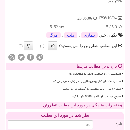
بالاتر بود.
1396/10/04
23:06:06
5152
5
/
5.0
تگهای خبر:
بیماری
,
قلب
,
مرگ
این مطلب عطروتن را می پسندید؟
(0)
(1)
تازه ترین مطالب مرتبط
ممنوعیت ورود حیوانات خانگی به غذاخوری ها
سندرم تخمدان خطر بیماری قلبی را در زنان ۴ برابر می کند
ثبت ۵۸ هزار مرگ منتسب به آلودگی هوا در کشور
شیوع ابولا در آفریقا جان 1000 نفر را گرفت
نظرات بینندگان در مورد این مطلب عطروتن
نظر شما در مورد این مطلب
نام: