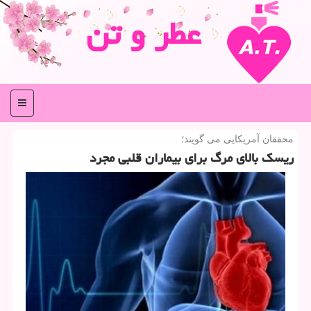
عطر و تن
منو
محققان آمریكایی می گویند؛
ریسك بالای مرگ برای بیماران قلبی مجرد