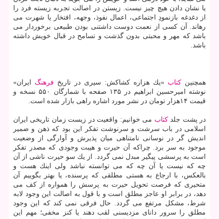
یا نشان دادن هیچ چیز نیست. زیستن در اصالت تجربه زیسته فرد را
از دغدغه بازنمودِ اجتماعی، اعمال نفوذ، وجهه، افتخار یا شهرت می
رهاند. آن كسی از نعمت دوست داشتنی بودن طبیعی برخوردار می
باشد كه مهر و محبتی بدون گذشت و تسامح در قبال خویش داشته
باشد.
همچنین
كتاب
«یك هزاره كشاكش: سیری در تاریخ
فرهنگ
ایران»
نوشته امیرحسین ابراهیم در ۱۳۵ صفحه با شمارگان ۵۵۰ نسخه و
قیمت ۱۴هزار تومان در نشر مورد اشاره راهی بازار شده است.
در پشت جلد
كتاب
می خوانیم: واقعیت در زیست زمان تاریخی ایران
اسلامی در باب سرشت و سرنوشت تفكر این بود كه ذهن و ضمیر
اندیش گر در نوسانی نامتناهی میان پذیرش و آوارگی از وضعیت
موجود به سر برد. چراكه آن حیرت و هیبت وجودی كه مصدر تفكر
است به پرسشی پیگیر مبدل نمی گردد. از یك سو حیرت ناشی از آن
چه كه نیست یا آن چه كه می توانسته نباشد ولی اینك هست و
بالعكس، با ارجاع به هستی مطلقی كه پرسنده، یا بهتر بگوییم آن
متحیری كه فرصت تحویل حیرت به پرسش را همواره از كف می
دهد، در برابر او عاجز مطلق است و با قول به اصالت این وجود لابه
شرط، مشكل مرتفع می گردد. حال فرقی نمی كند كه این وجود
مطلق را سرور دانای مزدیسنی لقب دهند یا كنز مخفی؛ مهم این