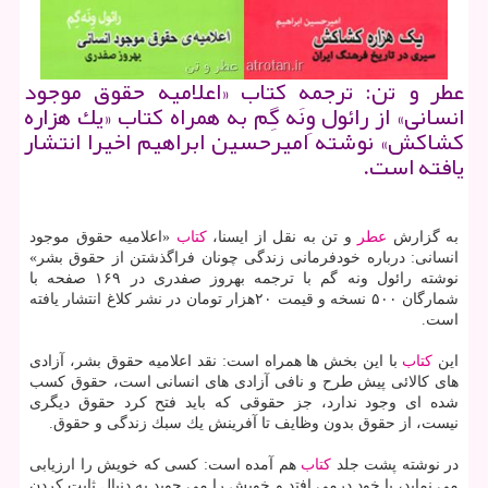
عطر و تن: ترجمه كتاب «اعلامیه حقوق موجود
انسانی» از رائول وِنَه گِم به همراه كتاب «یك هزاره
كشاكش» نوشته امیرحسین ابراهیم اخیرا انتشار
یافته است.
به گزارش
عطر
و تن به نقل از ایسنا،
كتاب
«اعلامیه حقوق موجود
انسانی: درباره خودفرمانی زندگی چونان فراگذشتن از حقوق بشر»
نوشته رائول ونه گم با ترجمه بهروز صفدری در ۱۶۹ صفحه با
شمارگان ۵۰۰ نسخه و قیمت ۲۰هزار تومان در نشر كلاغ انتشار یافته
است.
این
كتاب
با این بخش ها همراه است: نقد اعلامیه حقوق بشر، آزادی
های كالائی پیش طرح و نافی آزادی های انسانی است، حقوق كسب
شده ای وجود ندارد، جز حقوقی كه باید فتح كرد حقوق دیگری
نیست، از حقوق بدون وظایف تا آفرینش یك سبك زندگی و حقوق.
در نوشته پشت جلد
كتاب
هم آمده است: كسی كه خویش را ارزیابی
می نماید، با خود درمی افتد و خویش را می جوید به دنبال ثابت كردن