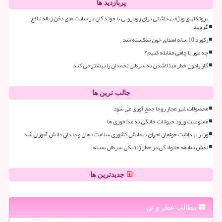
پربازدید ها
پروتکلهای ویژه بهداشتی برای رویارویی با جوندگان در سایت های دفن زباله ابلاغ
گردید
رکورد 10 ساله اهدای خون شکسته شد
چه طور با چاقی مقابله کنیم؟
گاز رادون خطر مبتلاشدن به سرطان تخمدان را بیشتر می کند
جالب ترین ها
محصولات غیر مجاز روجا جمع آوری می شود
ممنوعیت ورود حیوانات خانگی به غذاخوری ها
وزیر بهداشت خواهان اجرای پیمایش کشوری سلامت دهان و دندان دانش آموزان شد
نقش سابقه خانوادگی در خطر ژنتیکی سرطان سینه
جدیدترین ها
مطالب عطر و تن