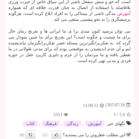
است كه خو و منش منفعل ناشی از این سیاق خاص از حیرت ورزی
بلافاصله با استفاده از اتصال به چنان قدرت خلاقه ای كه همواره
آموزش
بندگی ناشی از بیمناكی را به افراد ابلاغ كرده است، هرگونه
پرسشگری را به نحو پیشینی منتفی می كند.
می توان پرسید كنون مندی برا ی ما ایرانی ها و بغرنج زمان حال
برای ما چیست و چگونه است؟ این بغرنج برای ما چنین نمودار می
گردد كه: به تفكربرانگیزترین مسئله عصر تفكربرانگیزمان نیاندیشیده
ایم و آن عدم اندیشیدن به موقیعتی بوده كه برای مدتی طولانی در ما
تقطیر یافته و ما مردمان را از عزم و دلیری كاربرد عقل در حوزه
فردی و مدنی تهی كرده است.
1397/07/18
13:09:51
5353
5
/
5.0
تگهای خبر:
آموزش
,
زندگی
,
فرهنگ
,
كتاب
این مطلب عطروتن را می پسندید؟
(0)
(1)