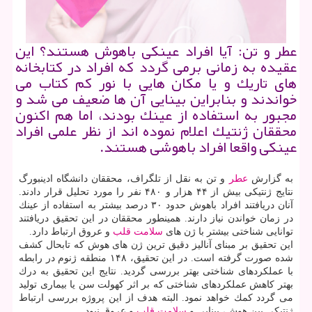
عطر و تن: آیا افراد عینكی باهوش هستند؟ این
عقیده به زمانی برمی گردد كه افراد در كتابخانه
های تاریك و یا مكان هایی با نور كم كتاب می
خواندند و بنابراین بینایی آن ها ضعیف می شد و
مجبور به استفاده از عینك بودند، اما هم اكنون
محققان ژنتیك اعلام نموده اند از نظر علمی افراد
عینكی واقعا افراد باهوشی هستند.
به گزارش
عطر
و تن به نقل از تلگراف، محققان دانشگاه ادینبورگ
نتایج ژنتیكی بیش از ۴۴ هزار و ۴۸۰ نفر را مورد تحلیل قرار دادند.
آنان دریافتند افراد باهوش حدود ۳۰ درصد بیشتر به استفاده از عینك
در زمان خواندن نیاز دارند. همینطور محققان در این تحقیق دریافتند
توانایی شناختی بیشتر با ژن های
سلامت
قلب
و عروق ارتباط دارد.
این تحقیق بر مبنای آنالیز دقیق ترین ژن های هوش كه تابحال كشف
شده صورت گرفته است. در این تحقیق، ۱۴۸ منطقه ژنوم در رابطه
با عملكردهای شناختی بهتر بررسی گردید. نتایج این تحقیق به درك
بهتر كاهش عملكردهای شناختی كه بر اثر كهولت سن یا بیماری تولید
می گردد كمك خواهد نمود. البته هدف از این پروژه بررسی ارتباط
ژنتیكی بین هوش، بینایی و
سلامت
قلب
و عروق نبود.