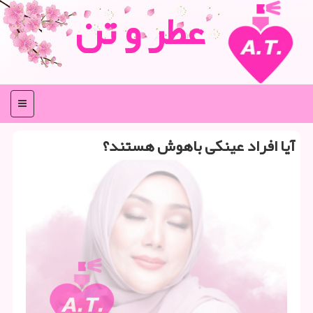
عطر و تن
منو
آیا افراد عینكی باهوش هستند؟