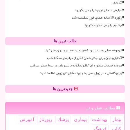
گردید
عوارض دندان قروچه را جدی بگیرید
رکورد 10 ساله اهدای خون شکسته شد
چه طور با چاقی مقابله کنیم؟
جالب ترین ها
لزوم شناسایی مسایل روز کشور و برنامه ریزی برای حل آنها
3 دلیل پنهان برای بیدار شدن مکرر از خواب در هنگام شب
عرضه خدمات مشاوره ای آنلاین تغذیه با شیرمادر در بیمارستان بهرامی
برای کاهش خطر زوال عقل به جای تماشای تلویزیون مطالعه کنید
جدیدترین ها
مطالب عطر و تن
بیمار
بهداشت
بیماری
پزشك
رپورتاژ
آموزش
كتاب
فرهنگ