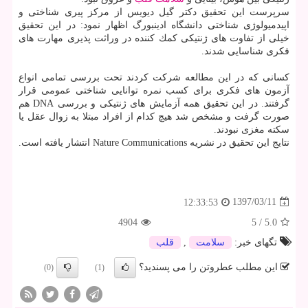
سرپرست این تحقیق دكتر گیل دیویس از مركز پیری شناختی و
اپیدمیولوژی شناختی دانشگاه ادینبورگ اظهار نمود: در این تحقیق
خیلی از تفاوت های ژنتیكی كمك كننده در وراثت پذیری مهارت های
فكری شناسایی شدند.
كسانی كه در این مطالعه شركت كردند تحت بررسی تمامی انواع
آزمون های فكری برای كسب نمره توانایی شناختی عمومی قرار
گرفتند. در این تحقیق همه آزمایش های ژنتیكی و بررسی DNA هم
صورت گرفت و مشخص شد هیچ كدام از افراد مبتلا به زوال عقل یا
سكته مغزی نبودند.
نتایج این تحقیق در نشریه Nature Communications انتشار یافته است.
1397/03/11
12:33:53
4904
5
/
5.0
تگهای خبر:
سلامت
,
قلب
این مطلب عطروتن را می پسندید؟
(0)
(1)