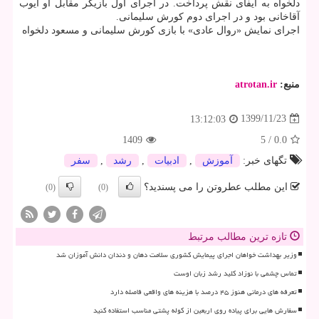
دلخواه به ایفای نقش پرداخت. در اجرای اول بازیگر مقابل او ایوب
آقاخانی بود و در اجرای دوم کورش سلیمانی.
اجرای نمایش «روال عادی» با بازی کورش سلیمانی و مسعود دلخواه
منبع:
atrotan.ir
1399/11/23
13:12:03
1409
5
/
0.0
تگهای خبر:
آموزش
,
ادبیات
,
رشد
,
سفر
این مطلب عطروتن را می پسندید؟
(0)
(0)
تازه ترین مطالب مرتبط
وزیر بهداشت خواهان اجرای پیمایش کشوری سلامت دهان و دندان دانش آموزان شد
تماس چشمی با نوزاد کلید رشد زبان اوست
تعرفه های درمانی هنوز ۴۵ درصد با هزینه های واقعی فاصله دارد
سفارش هایی برای پیاده روی اربعین از کوله پشتی مناسب استفاده کنید