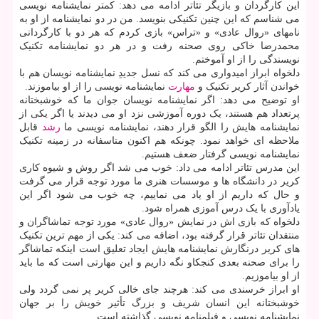
این کارگردان و بازیگر تئاتر ادامه می دهد: کمتر نمایشنامه نویسی
می شناسم که این چنین تکنیکی بنویسد. من در دو نمایشنامه از او به
نامهای «روال عادی» و «تراس» بازی کردم که هر دو با کارگردانی
محمدرضا خاکی روی صحنه رفت و در هر دو نمایشنامه تکنیک
نویسندگی را از او آموختم.
دلخواه ابراز امیدواری می کند که نسل جدیدِ نمایشنامه نویسان هم با
خواندن آثار کریر تکنیک و
مهارت
نمایشنامه نویسی را از او بیاموزند.
او توضیح می دهد: اگر نمایشنامه نویسان جوان ما که خوشبختانه
پرتعداد هم هستند، یک دوره آموزشی نزد او می دیدند یا اگر یکی از
نمایشنامه هایش را الگو قرار دهند، نمایشنامه نویسی ما
رشد
قابل
ملاحظه ای خواهد نمود. چونکه هم اکنون متاسفانه در زمینه تکنیک
نمایشنامه نویسی گرفتار ضعف هستیم.
این مدرس تئاتر ادامه می داد: خوب می شد اگر روش و شیوه کاری
کریر در دانشگاه ها و موسسات هنری ما مورد توجه قرار می گرفت
و حال که داریم از او یاد می نماییم، چه خوب می شود اگر این
یادآوری با یک درس آموزی همراه شود.
دلخواه که بازی اش در نمایش «روال عادی» مورد توجه تماشاگران و
منتقدان تئاتر قرار گرفته بود، اضافه می کند: یکی از مهم ترین تکنیک
های کریر درنگارش نمایشنامه هایش ایجاد تعلیق است اینکه تماشاگر
را برای صحنه بعدی کنجکاو نگه داریم و این مهارتی است که ما باید
از او بیاموزیم.
او ابراز خرسندی می کند: هرچند جای خالی کریر پر نمی گردد ولی
خوشبختانه این انسان شریف و بزرگ تأثیر خویش را بر جهان
نمایشنامه نویسی و فیلمنامه نویسی گذاشته است.