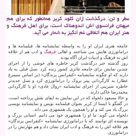
عطر و تن: درگذشت ژان کلود کریر همانطور که برای هم
میهنان فرانسوی اش اندوهناک است، برای اهل فرهنگ و
هنر ایران هم اتفاقی غم انگیز به شمار می آید.
جامعه هنری ایران او را به واسطه نمایشنامه ها، فیلمنامه ها و
دراماتورژی هایش می شناختند و اهالی
فرهنگ
و ادب هم از علاقه
اش به فرهنگ و ادبیات ایران آگاه بودند.
روز گذشته خبر درگذشت کریر خاطره های خوشی را از اجرای
چندین نمایش برای جامعه تئاتری کشور زنده کرد. نسل قبلی به یاد
دارند که او چگونه نمایشنامه «کنفرانس پرندگان» (بر اساس سیمرغ
عطار) به کارگردانی پیتر بروک را دراماتورژی کرد و نسل جدیدتر
خاطره شیرینی از اجرای نمایشنامه «روال عادی» او با کارگردانی
محمدرضا خاکی دارند.
و حالا مسعود دلخواه که در این نمایش به ایفای نقش پرداخته است،
در گفتگو با ایسنا از کریر بعنوان فیلمنامه نویس و نمایشنامه نویسی
بزرگ یاد می کند و او را همچون یک همشهری می داند.
دلخواه می گوید: ما او را همشهری خود می دانیم. انسانی بزرگ و
نویسنده ای توانمند که با دراماتورژی نمایشنامه «کنفرانس پرندگان»
هم علاقه اش را به فرهنگ و ادب ایران نشان داد و هم مهارتش را در
دراماتورژی.