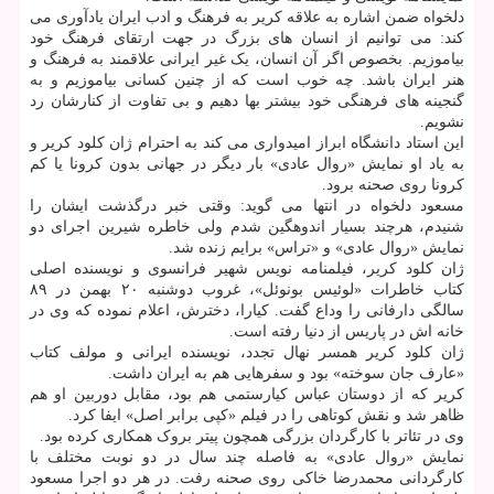
دلخواه ضمن اشاره به علاقه کریر به فرهنگ و ادب ایران یادآوری می
کند: می توانیم از انسان های بزرگ در جهت ارتقای فرهنگ خود
بیاموزیم. بخصوص اگر آن انسان، یک غیر ایرانی علاقمند به فرهنگ و
هنر ایران باشد. چه خوب است که از چنین کسانی بیاموزیم و به
گنجینه های فرهنگی خود بیشتر بها دهیم و بی تفاوت از کنارشان رد
نشویم.
این استاد دانشگاه ابراز امیدواری می کند به احترام ژان کلود کریر و
به یاد او نمایش «روال عادی» بار دیگر در جهانی بدون کرونا یا کم
کرونا روی صحنه برود.
مسعود دلخواه در انتها می گوید: وقتی خبر درگذشت ایشان را
شنیدم، هرچند بسیار اندوهگین شدم ولی خاطره شیرین اجرای دو
نمایش «روال عادی» و «تراس» برایم زنده شد.
ژان کلود کریر، فیلمنامه نویس شهیر فرانسوی و نویسنده اصلی
کتاب خاطرات «لوئیس بونوئل»، غروب دوشنبه ۲۰ بهمن در ۸۹
سالگی دارفانی را وداع گفت. کیارا، دخترش، اعلام نموده که وی در
خانه اش در پاریس از دنیا رفته است.
ژان کلود کریر همسر نهال تجدد، نویسنده ایرانی و مولف کتاب
«عارف جان سوخته» بود و سفرهایی هم به ایران داشت.
کریر که از دوستان عباس کیارستمی هم بود، مقابل دوربین او هم
ظاهر شد و نقش کوتاهی را در فیلم «کپی برابر اصل» ایفا کرد.
وی در تئاتر با کارگردان بزرگی همچون پیتر بروک همکاری کرده بود.
نمایش «روال عادی» به فاصله چند سال در دو نوبت مختلف با
کارگردانی محمدرضا خاکی روی صحنه رفت. در هر دو اجرا مسعود