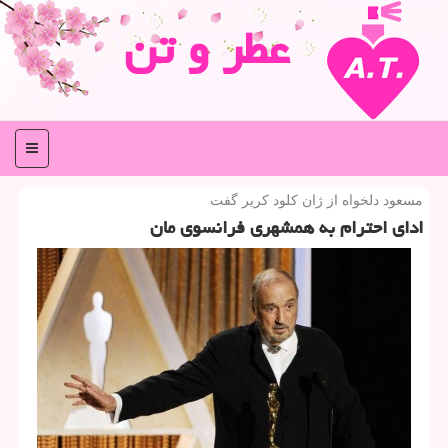
عطر و تن
منو
مسعود دلخواه از ژان كلود كریر گفت
ادای احترام به همشهری فرانسوی مان