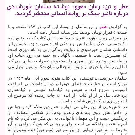
عطر و تن: رمان «هوو» نوشته سلمان خورشیدی
درباره تاثیر جنگ بر روابط انسانی منتشر گردید.
به گزارش
عطر
و تن به نقل از ایسنا، این کتاب در ۱۹۷ صفحه و با
قیمت ۴۵هزار تومان توسط نشر نشانه انتشار یافته است.
در معرفی رمان «هوو» عنوان شده است: این کتاب که به وقایع دهه
۶۰ شمسی، جنگ و تأثیراتش بر زندگی افراد می پردازد، نخستین اثر
داستانی سلمان خورشیدی و روایت زندگی زنی به نام مهری است
که همسرش حبیب با تصمیمی ناگهانی به جبهه می رود. غیاب او،
رابطه سرد و تیره اش با مهری را دستخوش تغییرات بسیاری می کند
اما این رابطه با خبری از جنوب به جدالی میان شک و یقین تبدیل می
شود.
سلمان خورشیدی، نویسنده این کتاب متولد سوم آبان ماه ۱۳۶۳ در
تهران است. او فعالیت حرفه ای خودرا در دوران دانشجویی با ساخت
انیمیشن شروع کرد و سپس به فیلمنامه نویسی و فیلمسازی
پرداخت. قبل تر از او کتاب «از ایده» به چاپ رسیده که موضوع آن
ایده پردازی در گسترش فیلمنامه است.
در بخش هایی از این رمان می خوانیم: «منوچهر سلام کرد و جوابش
را دادم. هنوز روی پله های راهرو بودم، در شگفتی مضاعف از
بازنگشتن حبیب و این میهمان ناخوانده. به این فکر می کردم که نام
آدم ها عجیب راهگشایی است برای چیزهایی که هیچ گاه راهی بر آن
ندارند؛ ما نه چهره زیبایی از این منوچهر (مینوچهر) دیده بودیم و نه