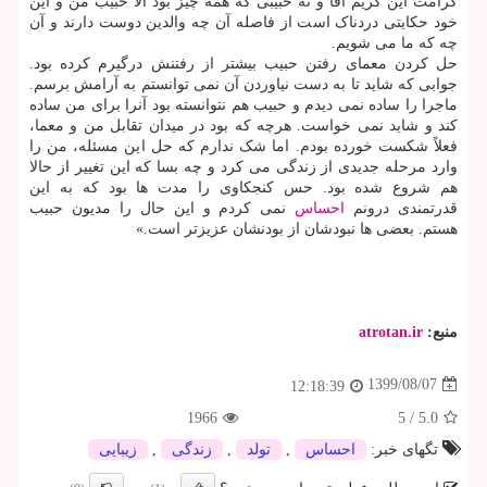
کرامت این کریم آقا و نه حبیبی که همه چیز بود الا حبیب من و این
خود حکایتی دردناک است از فاصله آن چه والدین دوست دارند و آن
چه که ما می شویم.
حل کردن معمای رفتن حبیب بیشتر از رفتنش درگیرم کرده بود.
جوابی که شاید تا به دست نیاوردن آن نمی توانستم به آرامش برسم.
ماجرا را ساده نمی دیدم و حبیب هم نتوانسته بود آنرا برای من ساده
کند و شاید نمی خواست. هرچه که بود در میدان تقابل من و معما،
فعلاً شکست خورده بودم. اما شک ندارم که حل این مسئله، من را
وارد مرحله جدیدی از زندگی می کرد و چه بسا که این تغییر از حالا
هم شروع شده بود. حس کنجکاوی را مدت ها بود که به این
قدرتمندی درونم
احساس
نمی کردم و این حال را مدیون حبیب
هستم. بعضی ها نبودشان از بودنشان عزیزتر است.»
منبع:
atrotan.ir
1399/08/07
12:18:39
1966
5
/
5.0
تگهای خبر:
احساس
,
تولد
,
زندگی
,
زیبایی