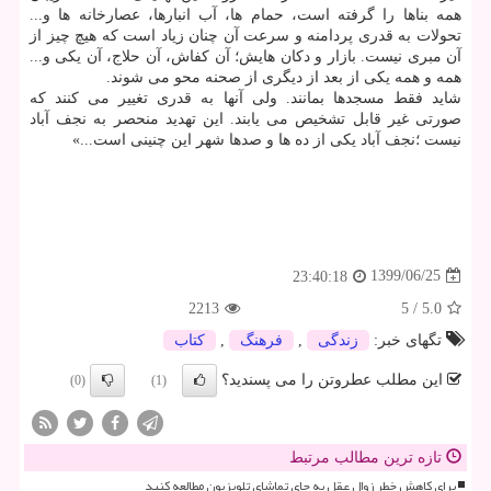
همه بناها را گرفته است، حمام ها، آب انبارها، عصارخانه ها و...
تحولات به قدری پردامنه و سرعت آن چنان زیاد است که هیچ چیز از
آن مبری نیست. بازار و دکان هایش؛ آن کفاش، آن حلاج، آن یکی و...
همه و همه یکی از بعد از دیگری از صحنه محو می شوند.
شاید فقط مسجدها بمانند. ولی آنها به قدری تغییر می کنند که
صورتی غیر قابل تشخیص می یابند. این تهدید منحصر به نجف آباد
نیست ؛نجف آباد یکی از ده ها و صدها شهر این چنینی است...»
1399/06/25
23:40:18
2213
5
/
5.0
تگهای خبر:
زندگی
,
فرهنگ
,
كتاب
این مطلب عطروتن را می پسندید؟
(0)
(1)
تازه ترین مطالب مرتبط
برای کاهش خطر زوال عقل به جای تماشای تلویزیون مطالعه کنید