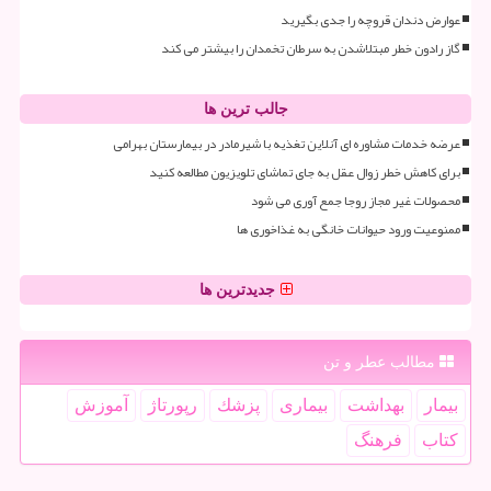
عوارض دندان قروچه را جدی بگیرید
گاز رادون خطر مبتلاشدن به سرطان تخمدان را بیشتر می کند
جالب ترین ها
عرضه خدمات مشاوره ای آنلاین تغذیه با شیرمادر در بیمارستان بهرامی
برای کاهش خطر زوال عقل به جای تماشای تلویزیون مطالعه کنید
محصولات غیر مجاز روجا جمع آوری می شود
ممنوعیت ورود حیوانات خانگی به غذاخوری ها
جدیدترین ها
مطالب عطر و تن
بیمار
بهداشت
بیماری
پزشك
رپورتاژ
آموزش
كتاب
فرهنگ