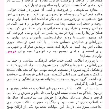
همسرش را گرفت و برگشت تبریز... مغازه ای گرفت و لبنیاتی باز
کرد. چندی که گذشت، لبنیاتی را به ساندویچی تبدیل کرد.
... مغازه ساندویچی را فروخت و کمی آن سوتر در همان حوالی،
مغازه کوچکی خرید و بساط نوارفروشی برپا کرد... نوارفروشی اش
هیچ شباهتی به نوارفروشی های دیگر نداشت؛ آنجا فقط نوار نوحه،
روضه و سخنرانی مذهبی پیدا می شد... او خودش راه می افتاد در
مجالس روضه و عزاداری و سخنرانی و نوار ضبط می کرد. بعد،
همان نوارها را می آورد در مغازه تکثیر می کرد و می فروخت. کم
کم مشهور شد... با رونق نوارفروشی، مأموران رژیم پهلوی به
میرزاعلی و فعالیتش حساس شدند... با آنکه نمی توانستند چیزی
مقابل اش پیدا کنند اما بارها کَت بسته بردندش ساواک و شهربانی
برای استنطاق و ادای توضیح. به چه اتهامی؟ «به بهتان
فروش
نوارهای مبتذل»!
... با پیروزی انقلاب، فصل جدید حیات فرهنگی، سیاسی و اجتماعی
میرزاعلی در نقش ها و تکالیف جدید شروع شد... راه اندازی کتابخانه
و تشکیل گروه سرود در مسجد، عرصه مهمی بود که بچه های مسجد
با کمک و همراهی میرزاعلی گشودند. میرزاعلی قریحه ادبی جوشنده
ای داشت. گروه سرود مسجد به پشتوانه شعرهای آهنگین و حماسی
میرزاعلی پا گرفت.
... شد شاعر انقلاب. شاعر همه روزهای انقلاب و نه شاعر ویترین و
تریبون. بلندگو به دست، سینه اش را می داد جلو و سرش را بالا می
گرفت و شعار می داد. شعارها را خودش می ساخت... آن سال ها،
ضدانقلاب جری تر شده بود و چنگ به صورت انقلاب مردم می
انداخت.. میرزاعلی در دل این التهابات شده بود یکی از ارکان تهییج