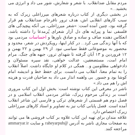
مردم مقابل ضدانقلاب. با شعر و شعارش، شور می داد و انرژی می
بخشید...»
در بخشی دیگری از کتاب درباره شعرهای میرزاعلی زیرک که به
سبب کارهای انقلابی اش، هدف ترور نافرجام ضدانقلاب هم قرار
گرفته بود، چنین آمده است: «شعر میرزاعلی، بی آنکه پیچیدگی های
فلسفی نما و پیرایه های دل آزار شعرای پُرمدعا را داشته باشد،
انعکاس دهنده صاف و ساده و صادق باورها و
احساسات
مردمی بود
که با آنها زندگی می کرد... در کنار اینها، رویکردش در شعر، محدود و
محصور به موضوعاتی فقط سیاسی نبود. از ۲۹ بهمن و ۲۲ بهمن و
۱۲ فروردین و ۱۳ آبان گرفته تا شهدای ترور، جبهه های جنگ، مرام
امام امت، مستضعفین، عدالت خواهی، نقد سیره مسئولان و
دادخواهی مظلومین و... همگی در کلام او جایگاه داشت. اصلاً انقلاب
را به تمام معنا، انقلاب می دانست. برای حفظ خط و اندیشه امام
کوشا بود و جسور. بی واهمه انذار می داد به صاحبان قدرت و هزینه
اش را هم می داد.»
ناشر در معرفی این کتاب نوشته است: بخش اول این کتاب مروری
است بر زندگی مرحوم زیرک، شاعر مردمی انقلاب اسلامی و در
فصل دوم هم قسمتی از شعرهای ترکی و فارسی این شاعر انقلاب
آمده است. فصل پایانی کتاب نیز به تصاویر و اسناد کارهای میرزاعلی
زیرک اختصاص دارد.
علاقه مندان برای تهیه این کتاب علاوه بر کتاب فروشی ها می توانند
به صفحات مجازی ناشر به آدرس @raheyarpub و سایت ammaryar.ir
مراجعه کنند.