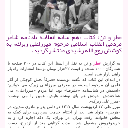
عطر و تن: كتاب «هم سایه انقلاب؛ یادنامه شاعر
مردمی انقلاب اسلامی مرحوم میرزاعلی زیرك» به
كوشش روح الله رشیدی منتشر گردید.
به گزارش
عطر
و تن به نقل از ایسنا. این کتاب در ۲۰۰ صفحه با
شمارگان ۱۰۰۰ نسخه و قیمت ۲۲هزار تومان توسط انتشارات راه یار
راهی بازار شده است.
در ابتدای این کتاب که بگفته نویسنده «صرفاً بخش کوچکی از آثار
قلمی آن مرحوم است»، در معرفی میرزاعلی زیرک می خوانیم:
«اسمش در شناسنامه «علیرضا» بود، اما مردم «میرزاعلی» می
شناختندش. خودش هم پای نوشته هایش، همین را می نوشت:
«میرزاعلی زیرک».
میرزاعلی ۱۷ اردیبهشت سال ۱۳۱۷ در دامن پدر و مادری متدین، در
«هریس» متولد شد. بعد از اختتام خدمت سربازی، برای کمک به
معاش خانواده، رفت تهران. در تهران، یک دکه اجاره کرد و به
خریدوفروش مشغول شد... مدت کوتاهی بعد از ازدواج، دست