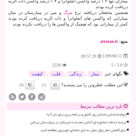
بیماران تنها ۱.۴ درصد واکسن آنفلوانزا و ۱.۴ درصد واکسن ذات الریه
دریافت کرده بودند.
همچنین محققان دریافتند نرخ
مرگ
و میر در بیمارستان در میان
بیمارانی که واکسن های آنفلوانزا و ذات الریه دریافت کرده بودند
کمتر از بیمارانی بود که هیچیک از واکسن ها را دریافت نکرده بودند.
منبع:
atrotan.ir
1399/06/11
09:57:29
2228
5
/
5.0
تگهای خبر:
بیمار
,
زندگی
,
قلب
,
كیفیت
این مطلب عطروتن را می پسندید؟
(0)
(1)
تازه ترین مطالب مرتبط
لزوم شناسایی مسایل روز کشور و برنامه ریزی برای حل آنها
عرضه خدمات مشاوره ای آنلاین تغذیه با شیرمادر در بیمارستان بهرامی
برای کاهش خطر زوال عقل به جای تماشای تلویزیون مطالعه کنید