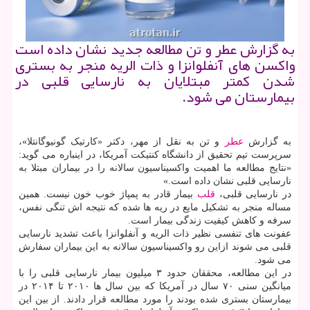
به گزارش عطر و تن مطالعه جدید نشان داده است
واكسن های آنفلوانزا و ذات الریه منجر به بستری
شدن كمتر مبتلایان به نارسایی قلبی در
بیمارستان می شود.
به گزارش
عطر
و تن به نقل از مهر، دکتر «کارتیک گونیوگانتلا»،
سرپرست تیم تحقیق از دانشگاه کنتیکت آمریکا، در اینباره می گوید:
«نتایج مطالعه ما اهمیت واکسیناسیون سالانه را در بیماران مبتلا به
نارسایی قلبی نشان داده است.»
در نارسایی قلبی،
قلب
بیمار قادر به پمپاژ خوب خون نیست. همین
مساله منجر به تشکیل مایع در ریه ها شده که نتیجه اش تنگی نفس،
سرفه و کاهش کیفیت زندگی بیمار است.
عفونت های تنفسی نظیر ذات الریه و آنفلوانزا باعث تشدید نارسایی
قلبی می شوند ازاین رو واکسیناسیون سالانه به این بیماران سفارش
می شود.
در این مطالعه، محققان حدود ۳ میلیون بیمار نارسایی قلبی را با
میانگین سنی ۷۰ سال در آمریکا که بین سال ها ۲۰۱۰ تا ۲۰۱۴ در
بیمارستان بستری شده بودند را مورد مطالعه قرار دادند. از بین این