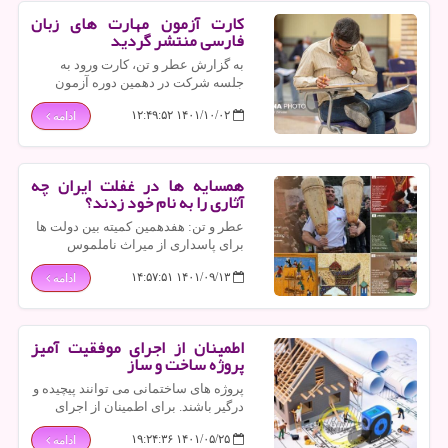
کارت آزمون مهارت های زبان
فارسی منتشر گردید
به گزارش عطر و تن، کارت ورود به
جلسه شرکت در دهمین دوره آزمون
استانداردهای مهارت زبان فارسی
۱۴۰۱/۱۰/۰۲ ۱۲:۴۹:۵۲
ادامه
(سامفا) در سایت سازمان سنجش
آموزش کشور منتشر گردید.
همسایه ها در غفلت ایران چه
آثاری را به نام خود زدند؟
عطر و تن: هفدهمین کمیته بین دولت ها
برای پاسداری از میراث ناملموس
یونسکو درحالی به کار خود پایان می
۱۴۰۱/۰۹/۱۳ ۱۴:۵۷:۵۱
ادامه
دهد که ثبت چند میراث ناملموس به نام
کشورهای همسایه در غفلت و سکوت
ایران، واکنش برانگیز شده است.
اطمینان از اجرای موفقیت آمیز
پروژه ساخت و ساز
پروژه های ساختمانی می توانند پیچیده و
درگیر باشند. برای اطمینان از اجرای
روان آنها، باید از همه ابزارها و روش
۱۴۰۱/۰۵/۲۵ ۱۹:۲۴:۳۶
ادامه
های موجود برای سازماندهی خود