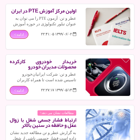
اولین مركز آموزش PTE در ایران
عطر و تن: آزمون PTE را می توان به
عنوان تبلور تكنولوژی در حوزه آموزش
زبان و آزمون های زبان دانست.
۱۳۹۹/۰۶/۰۲ ۲۲:۴۱:۰۵
ادامه
خریدار خودروی كاركرده
محصولات مدیران خودرو
عطر و تن: شركت ایرانیان‌خودرو
تاسیس شده است تا همراه كاربران
باشد و دست یاری با همه افرادی كه از
۱۳۹۹/۰۵/۱۴ ۲۲:۲۷:۱۷
ادامه
محصولات مدیران‌خودرو استفاده
می‌كنند، بفشارد.
مطالعات نشان می دهد؛
ارتباط فشار جسمی شغل با زوال
عقل و حافظه در سنین بالاتر
به گزارش عطر و تن مطالعه جدید نشان
داده است فشار جسمی ناشی از شغل