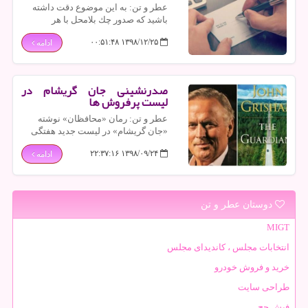
عطر و تن: به این موضوع دقت داشته
باشید كه صدور چك بلامحل با هر
شرایطی جرم به حساب می‌آید و پیگرد
۱۳۹۸/۱۲/۲۵ ۰۰:۵۱:۴۸
ادامه
قانونی دارد ولی عدم پرداخت سفته در
سررسید مطلقاً جرم به معنی كیفری به
حساب نمی‌آید.
صدرنشینی جان گریشام در
لیست پرفروش ها
عطر و تن: رمان «محافظان» نوشته
«جان گریشام» در لیست جدید هفتگی
پرفروش های داستانی نیویورك تایمز در
۱۳۹۸/۰۹/۲۴ ۲۲:۳۷:۱۶
ادامه
رتبه نخست قرار گرفته است.
دوستان عطر و تن
MIGT
انتخابات مجلس ، کاندیدای مجلس
خرید و فروش خودرو
طراحی سایت
فیش حج