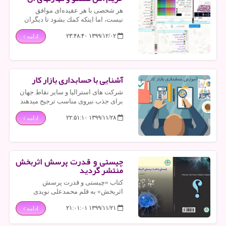
هر شخصی با هر عقیده‌ای موافق
نیست، اما اینكه كمك بشود تا دیگران
راحت و آزادانه حرفهایشان را بزنند
۱۳۹۹/۱۲/۰۲ ۲۳:۴۸:۴۰
ادامه
بسیار به گفتگو كمك می‌كند.
آشنایی با حسابداری بازار كار
شركت های استرالیا و سایر نقاط جهان
برای جذب نیروی مناسب ترجیح میدهند
فارغ التحصیلان نوعی آموزش عملی
۱۳۹۹/۱۱/۲۸ ۲۲:۵۱:۱۰
ادامه
حسابداری داشته باشند.
چیستی و قدرت پرسش اثربخش
منتشر گردید
کتاب «چیستی و قدرت پرسش
اثربخش» به قلم محمدعلی نویدی
منتشر گردید.
۱۳۹۹/۱۱/۲۱ ۲۱:۰۱:۰۱
ادامه