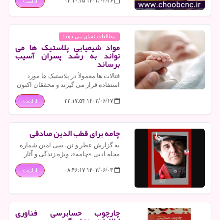
۱۴۰۳/۰۴/۲۶ ۱۴:۱۰:۳۵
ادامه
مطالعات نشان می دهد؛
مواد شیمیایی پلاستیک ها می
تواند به رشد پسران آسیب
برساند
فتالات ها معمولاً در پلاستیک ها مورد
استفاده قرار می گیرند و محققان اکنون
آنها را با مشکلات رشدی در پسران
۱۴۰۲/۰۶/۱۷ ۲۲:۱۷:۵۴
ادامه
نوپایی که در رحم مادر در معرض این
ماده شیمیایی قرار گرفته اند مرتبط می
دانند.
چامه برای قطب الدین صادقی
به گزارش عطر و تن، سی امین شماره
مجله ادبی «چامه»، ویژه زندگی و آثار
دکتر قطب الدین صادقی، پژوهشگر،
۱۴۰۲/۰۶/۰۳ ۰۸:۴۶:۱۷
ادامه
شاعر و نمایشنامه نویس منتشر گردید.
چارچوب حسابرسی فناوری