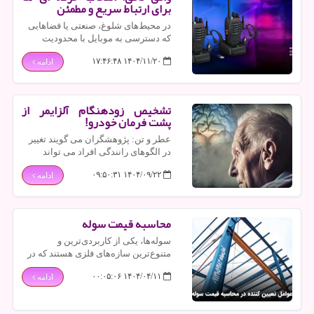
برای ارتباط سریع و مطمئن
در محیط‌های شلوغ، صنعتی یا فضاهایی
که دسترسی به موبایل با محدودیت
مواجه است، واکی تاکی‌ها عملکردی
۱۴۰۴/۱۱/۲۰ ۱۷:۴۶:۴۸
ادامه
قابل‌اعتماد دارند.
تشخیص زودهنگام آلزایمر از
پشت فرمان خودرو!
عطر و تن: پژوهشگران می گویند تغییر
در الگوهای رانندگی افراد می تواند
نشانه اولیه زوال شناختی باشد.
۱۴۰۴/۰۹/۲۲ ۰۹:۵۰:۳۱
ادامه
محاسبه قیمت سوله
سوله‌ها، یکی از کاربردی‌ترین و
متنوع‌ترین سازه‌های فلزی هستند که در
بسیاری از صنایع و کاربری‌ها مورد
۱۴۰۴/۰۴/۱۱ ۰۰:۰۵:۰۶
ادامه
استفاده قرار می‌گیرند. این سازه‌ها با
توجه به نیازهای مختلف طراحی و ساخته
می‌شوند و بسته به نوع استفاده،