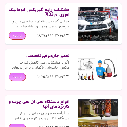
ویژگی‌ها و استانداردهای متفاوتی دارند.
مشکلات رایج گیربکس اتوماتیک
ام وی ام X33
خرابی گیربکس علائم مشخصی دارد و
در صورت مشاهده این نشانه‌ها باید
سریعاً برای تعمیر گیربکس اتوماتیک ام
۱۴۰۳/۰۹/۲۸ ۱۸:۴۹:۱۶
ادامه
وی ام X33 اقدام کنید تا از مشکلات
جدی‌تر جلوگیری شود.
تعمیر جاروبرقی تخصصی
اگر با مشکلاتی مثل کاهش قدرت
مکش، خاموشی ناگهانی، یا خرابی‌های
مکانیکی روبرو شدید، وقت آن است که
۱۴۰۳/۰۸/۲۳ ۱۰:۲۵:۳۸
ادامه
به تعمیر جاروبرقی بپردازید.
انواع دستگاه سی ان سی چوب و
کاربردهای آنها
در ادامه به بررسی جزئی‌تر انواع
دستگاه‌ CNC چوب و کاربردهای خاص
آنها می‌پردازیم.