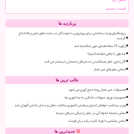
قیمت بیسیم
پربازدید ها
پروتکلهای ویژه بهداشتی برای رویارویی با جوندگان در سایت های دفن زباله ابلاغ
گردید
رکورد 10 ساله اهدای خون شکسته شد
چه طور با چاقی مقابله کنیم؟
گاز رادون خطر مبتلاشدن به سرطان تخمدان را بیشتر می کند
اسامی عطرهای غیر مجاز
جالب ترین ها
محصولات غیر مجاز روجا جمع آوری می شود
ممنوعیت ورود حیوانات خانگی به غذاخوری ها
وزیر بهداشت خواهان اجرای پیمایش کشوری سلامت دهان و دندان دانش آموزان شد
نقش سابقه خانوادگی در خطر ژنتیکی سرطان سینه
تماس چشمی با نوزاد کلید رشد زبان اوست
جدیدترین ها