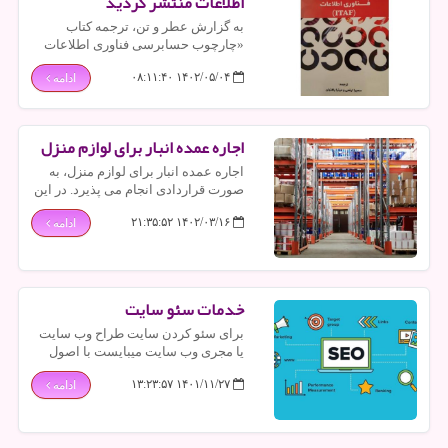
اطلاعات منتشر گردید
به گزارش عطر و تن، ترجمه کتاب
«چارچوب حسابرسی فناوری اطلاعات
(ITAF)» منتشر گردید.
۱۴۰۲/۰۵/۰۴ ۰۸:۱۱:۴۰
ادامه
اجاره عمده انبار برای لوازم منزل
اجاره عمده انبار برای لوازم منزل، به
صورت قراردادی انجام می پذیرد. در این
روش، افراد به اجاره محل مورد
۱۴۰۲/۰۳/۱۶ ۲۱:۳۵:۵۲
ادامه
نظرشان می پردازند. اما پیش از این
کار، باید سندی را تحت عنوان ضمانت
نامه از متقاضیان اجاره دریافت کنند.
خدمات سئو سایت
برای سئو کردن سایت طراح وب سایت
یا مجری وب سایت میبایست با اصول
ابتدایی سئو (seo) که همان استفاده از
۱۴۰۱/۱۱/۲۷ ۱۳:۲۳:۵۷
ادامه
تگ های اساندارد html است و متاتگ ها
آشنا باشد.