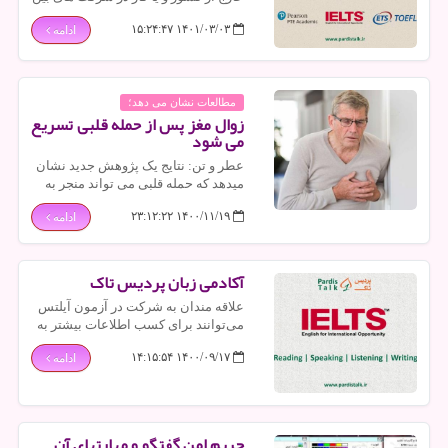
المللی را داشته باشید به راحتی
۱۴۰۱/۰۳/۰۳ ۱۵:۲۴:۴۷
ادامه
می‌توانید با شرکت در کلاس آیلتس خود
را برای شرکت در این آزمون آماده کرده
و با کسب نمره مورد نظر فرآیند کاری
خود را تسریع کنید.
مطالعات نشان می دهد؛
زوال مغز پس از حمله قلبی تسریع
می شود
عطر و تن: نتایج یک پژوهش جدید نشان
میدهد که حمله قلبی می تواند منجر به
تسریع زوال ذهنی در طول سالها شود.
۱۴۰۰/۱۱/۱۹ ۲۳:۱۲:۲۲
ادامه
آکادمی زبان پردیس تاک
علاقه مندان به شرکت در آزمون آیلتس
می‌توانند برای کسب اطلاعات بیشتر به
بخش آیلتس وبسایت آموزشگاه زبان
۱۴۰۰/۰۹/۱۷ ۱۴:۱۵:۵۴
ادامه
پردیس تاک مراجعه کنند.
حریم امن گفتگو و مهارتهای آن