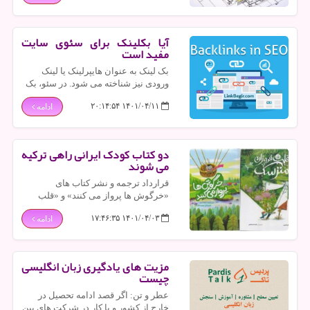
استفاده کنید.
آیا بکلینک برای سئوی سایت
مفید است
بک لینک به عنوان هایپرلینک یا لینک
ورودی نیز شناخته می شود. در سئو، بک
لینک ها لینک های ورودی هستند که از
۱۴۰۱/۰۴/۱۱ ۲۰:۱۴:۵۴
ادامه
سایر صفحات وب به صفحات وب شما
ارجاع می دهند.
دو کتاب کودک ایرانی راهی ترکیه
می شوند
قرارداد ترجمه و نشر کتاب های
«خرگوش ها پرواز می کنند» و «قلب
فروزان مترسک»به زبان ترکی
۱۴۰۱/۰۴/۰۳ ۱۷:۴۶:۳۵
ادامه
استانبولی بین ناشر ایرانی و یک ناشر
ترکیه ای بسته شد.
مزیت های یادگیری زبان انگلیسی
چیست
عطر و تن: اگر قصد ادامه تحصیل در
خارج از کشور و یا کار در شرکت های بین