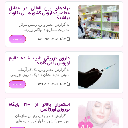
نهادهای بین المللی در مقابل
محاصره دارویی کشورها بی تفاوت
نباشند
به گزارش عطر و تن، رییس مرکز
مدیریت بیماریهای واگیر وزارت
بهداشت، با اشاره به اینکه تامین دارو و
۱۴۰۵/۰۲/۱۴ ۱۸:۰۶:۵۱
ادامه
واکسن در وضعیت جنگی فقط یک
موضوع ملی نیست، اظهار داشت:
نهادهای بین المللی در مقابل محاصره
دارویی کشورها بی تفاوت نباشند.
داروی تزریقی تایید شده علایم
لوپوس را می کاهد
به گزارش عطر و تن، یک کارآزمایی
بالینی جدید نشان داد یک داروی تزریقی
که قبلاً تأیید شده است، علایم لوپوس را
۱۴۰۵/۰۲/۱۳ ۱۳:۲۶:۱۱
ادامه
به صورت قابل توجهی کم می کند.
استقرار بالاتر از ۱۹۰۰ پایگاه
نوروزی اورژانس
به گزارش عطر و تن، رئیس سازمان
اورژانس کشور اظهار کرد: نیرو های
اورژانس در بیشتر از ۱۹۰۰ پایگاه جاده