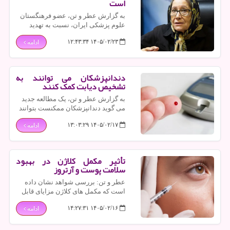
است
به گزارش عطر و تن، عضو فرهنگستان
علوم پزشکی ایران، نسبت به تهدید
جنگ های بیولوژیک گوشزد نمود و اظهار
۱۴۰۵/۰۲/۲۳ ۱۲:۴۳:۳۴
ادامه
داشت: تهدید جنگ بیولوژیک کاملا جدی
است.
دندانپزشکان می توانند به
تشخیص دیابت کمک کنند
به گزارش عطر و تن، یک مطالعه جدید
می گوید دندانپزشکان ممکنست بتوانند
با یک آزمایش ساده در مطب، دیابت را
۱۴۰۵/۰۲/۱۷ ۱۳:۰۳:۲۹
ادامه
در میان بیماران خود تشخیص دهند.
تأثیر مکمل کلاژن در بهبود
سلامت پوست و آرتروز
عطر و تن: بررسی شواهد نشان داده
است که مکمل های کلاژن مزایای قابل
توجهی دارند، همچون بهبود سلامت
۱۴۰۵/۰۲/۱۶ ۱۴:۲۷:۳۱
ادامه
پوست و کاهش درد ناشی از آرتروز بر
اثر ساییدگی و پارگی.