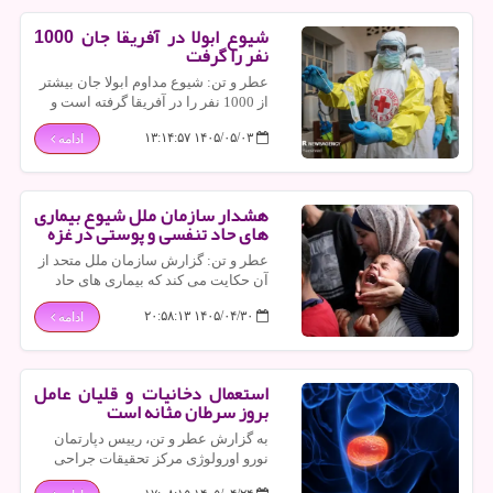
شیوع ابولا در آفریقا جان 1000
نفر را گرفت
عطر و تن: شیوع مداوم ابولا جان بیشتر
از 1000 نفر را در آفریقا گرفته است و
مقامات بهداشتی اخطار می دهند که اگر
۱۴۰۵/۰۵/۰۳ ۱۳:۱۴:۵۷
ادامه
اقدام فوری انجام نشود، چشم انداز
حتی تاریک تری در انتظار خواهد بود.
هشدار سازمان ملل شیوع بیماری
های حاد تنفسی و پوستی در غزه
عطر و تن: گزارش سازمان ملل متحد از
آن حکایت می کند که بیماری های حاد
تنفسی و پوستی بازهم شایع ترین
۱۴۰۵/۰۴/۳۰ ۲۰:۵۸:۱۳
ادامه
مشکلات بهداشتی در غزه هستند.
استعمال دخانیات و قلیان عامل
بروز سرطان مثانه است
به گزارش عطر و تن، رییس دپارتمان
نورو اورولوژی مرکز تحقیقات جراحی
مغز بیمارستان شهدای تجریش اظهار