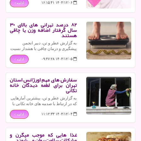
۱۴۰۴/۱۲/۰۶ ۱۶:۱۵:۴۱
ادامه
ای و استفاده از حدود ۳۰۰ دستگاه
آمبولانس نوسازی شده در طرح نوروزی
با هدف عرضه خدمات سلامت و
امدادرسانی به مردم مشارکت فعالی
۸۲ درصد تهرانی های بالای ۳۰
خواهند داشت.
سال گرفتار اضافه وزن یا چاقی
هستند
به گزارش عطر و تن، دبیر انجمن
پیشگیری و درمان چاقی با هشدار نسبت
به روند فزاینده اضافه وزن در کشور
۱۴۰۴/۱۲/۰۵ ۰۹:۴۶:۲۸
ادامه
اعلام نمود: ۸۲ درصد تهرانی های بالای
۳۰ سال گرفتار اضافه وزن یا چاقی
هستند.
سفارش های مهم اورژانس استان
تهران برای لطمه دیدگان خانه
تکانی
به گزارش عطر و تن، بیشترین آمارهایی
که در ارتباط با صدمه های خانه تکانی با
آن مواجه هستیم تروما بر اثر سقوط به
۱۴۰۴/۱۲/۰۴ ۱۱:۱۲:۳۳
ادامه
علت قرار گرفتن در سطح بالا برای تمیز
کردن است.
غذا هایی که موجب میگرن و
مشکلات سلامت روان می شوند