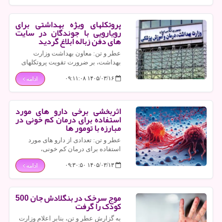
پروتکلهای ویژه بهداشتی برای
رویارویی با جوندگان در سایت
های دفن زباله ابلاغ گردید
عطر و تن: معاون بهداشت وزارت
بهداشت، بر ضرورت تقویت پروتکلهای
بهداشتی و نظارت دقیق بر ایمنی سایت
۱۴۰۵/۰۳/۱۶ ۰۹:۱۱:۰۸
ادامه
های دفن پسماند بمنظور رویارویی با
تهدیدات ناشی از «هانتاویروس» تاکید
کرد.
اثربخشی برخی دارو های مورد
استفاده برای درمان کم خونی در
مبارزه با تومور ها
عطر و تن: تعدادی از دارو های مورد
استفاده برای درمان کم خونی،
اثربخشی غیرمنتظره ای در مبارزه با
۱۴۰۵/۰۳/۱۳ ۰۹:۳۰:۵۰
ادامه
تومور ها نشان دادند.
موج سرخک در بنگلادش جان 500
کودک را گرفت
به گزارش عطر و تن، بنابر اعلام وزارت