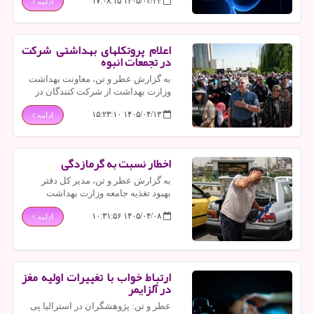
۱۴۰۵/۰۴/۲۴ ۱۷:۰۸:۱۵
ادامه
داشت: سرطان مثانه به علت استعمال
دخانیات و قلیان در افراد شیوع پیدا می
کند.
اعلام پروتکلهای بهداشتی شرکت
در تجمعات انبوه
به گزارش عطر و تن، معاونت بهداشت
وزارت بهداشت از شرکت کنندگان در
مراسم خاکسپاری رهبر شهید خواست با
۱۴۰۵/۰۴/۱۳ ۱۵:۲۳:۱۰
ادامه
رعایت سفارش های بهداشتی، از انتقال
بیماریهای واگیر پیشگیری کنند.
اخطار نسبت به گرمازدگی
به گزارش عطر و تن، مدیر کل دفتر
بهبود تغذیه جامعه وزارت بهداشت
نسبت به افزایش ریسک گرمازدگی در
۱۴۰۵/۰۴/۰۸ ۱۰:۳۱:۵۶
ادامه
ایام گرم سال اخطار داد.
ارتباط خواب با تغییرات اولیه مغز
در آلزایمر
عطر و تن: پژوهشگران در استرالیا پی