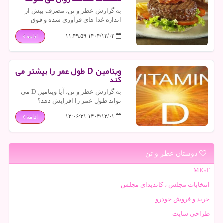
به گزارش عطر و تن، مصرف بیش از
اندازه غذا های فرآوری شده و فوق
فرآوری شده ممکنست خطر افسردگی،
۱۴۰۴/۱۲/۰۲ ۱۱:۴۹:۵۹
ادامه
میگرن، زوال عقل و بیماری آلزایمر را
افزایش دهد.
ویتامین D طول عمر را بیشتر می
کند
به گزارش عطر و تن، آیا ویتامین D می
تواند طول عمر را افزایش دهد؟
تحقیقات اخیر فواید بالقوه ویتامین D
۱۴۰۴/۱۲/۰۱ ۱۲:۰۶:۳۱
ادامه
برای سلامتی و نقشی که ممکنست در
محافظت در مقابل تعدادی از بیماریها
داشته باشد را بررسی نموده اند.
دوستان عطر و تن
MIGT
انتخابات مجلس ، کاندیدای مجلس
خرید و فروش خودرو
طراحی سایت