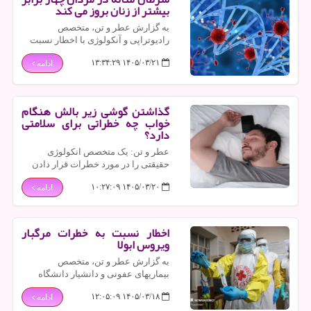
بیشتر از زنان بروز می کند
به گزارش عطر و تن، متخصص
رادیوتراپی و آنکولوژی با اخطار نسبت
به شیوع بالای سرطان مثانه در مردان
۱۴۰۵/۰۳/۲۱ ۱۳:۳۴:۲۹
ادامه
اظهار داشت: این بیماری در مردان چهار
برابر بیش از زنان بروز می کند.
گذاشتن گوشی زیر بالش هنگام
خواب چه خطراتی برای سلامتی
دارد؟
عطر و تن: یک متخصص انکولوژی
حقیقتی را در مورد خطرات قرار دادن
تلفن همراه زیر بالش هنگام خواب
۱۴۰۵/۰۳/۲۰ ۱۰:۲۷:۰۹
ادامه
گوشزد کرد.
اخطار نسبت به خطرات مرگبار
ویروس ابولا
به گزارش عطر و تن، متخصص
بیماریهای عفونی و دانشیار دانشگاه
علوم پزشکی تهران، نسبت به خطرات
۱۴۰۵/۰۳/۱۸ ۱۲:۰۵:۰۹
ادامه
مرگبار ویروس ابولا گوشزد نمود.