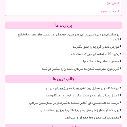
فیش حج
قیمت بیسیم
پربازدید ها
پروتکلهای ویژه بهداشتی برای رویارویی با جوندگان در سایت های دفن زباله ابلاغ
گردید
عوارض دندان قروچه را جدی بگیرید
رکورد 10 ساله اهدای خون شکسته شد
چه طور با چاقی مقابله کنیم؟
گاز رادون خطر مبتلاشدن به سرطان تخمدان را بیشتر می کند
جالب ترین ها
لزوم شناسایی مسایل روز کشور و برنامه ریزی برای حل آنها
3 دلیل پنهان برای بیدار شدن مکرر از خواب در هنگام شب
عرضه خدمات مشاوره ای آنلاین تغذیه با شیرمادر در بیمارستان بهرامی
برای کاهش خطر زوال عقل به جای تماشای تلویزیون مطالعه کنید
محصولات غیر مجاز روجا جمع آوری می شود