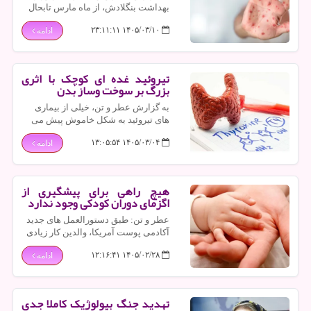
بهداشت بنگلادش، از ماه مارس تابحال
بیشتر از ۵۰۰ کودک مشکوک یا دچار
۱۴۰۵/۰۳/۱۰ ۲۳:۱۱:۱۱
ادامه
سرخک در این کشور جان خویش را از
دست داده اند.
تیروئید غده ای کوچک با اثری
بزرگ بر سوخت وساز بدن
به گزارش عطر و تن، خیلی از بیماری
های تیروئید به شکل خاموش پیش می
روند و افراد امکان دارد سال ها بدون
۱۴۰۵/۰۳/۰۴ ۱۳:۰۵:۵۴
ادامه
آگاهی از کم کاری یا پرکاری تیروئید
زندگی کنند.
هیچ راهی برای پیشگیری از
اگزمای دوران کودکی وجود ندارد
عطر و تن: طبق دستورالعمل های جدید
آکادمی پوست آمریکا، والدین کار زیادی
نمی توانند برای پیشگیری از ابتلای
۱۴۰۵/۰۲/۲۸ ۱۲:۱۶:۴۱
ادامه
فرزندانشان به اگزما انجام دهند.
تهدید جنگ بیولوژیک کاملا جدی