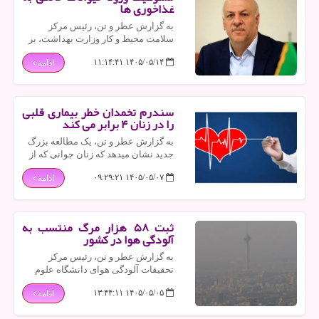
غذاخوری ها
به گزارش عطر و تن، رئیس مرکز
سلامت محیط و کار وزارت بهداشت، بر
ممنوعیت ورود حیوانات خانگی به مراکز
۱۴۰۵/۰۵/۱۴ ۱۱:۱۴:۴۱
ادامه
تهیه و عرضه مواد غذایی، این اقدام را
تخلف بهداشتی دانست.
سندرم تخمدان خطر بیماری قلبی
را در زنان ۴ برابر می کند
به گزارش عطر و تن، یک مطالعه بزرگ
جدید نشان میدهد که زنان جوانی که از
یک بیماری هورمونی در رابطه با تخمدان
۱۴۰۵/۰۵/۰۷ ۰۹:۲۹:۲۱
ادامه
رنج می برند، ممکنست با خطر بیشتر
حمله قلبی یا سکته مغزی روبرو باشند.
ثبت ۵۸ هزار مرگ منتسب به
آلودگی هوا در کشور
به گزارش عطر و تن، رئیس مرکز
تحقیقات آلودگی هوای دانشگاه علوم
پزشکی تهران اظهار داشت: بررسی ها
۱۴۰۵/۰۵/۰۵ ۱۳:۴۴:۱۱
ادامه
نشان میدهد که ۵۸ هزار مرگ منتسب به
آلودگی هوا در ایران رخ می دهد.