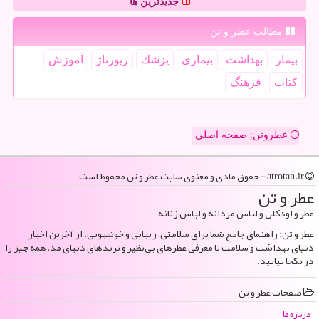
جدیدترین ها
مطالب عطر و تن
بیمار
بهداشت
بیماری
پزشك
رپورتاژ
آموزش
كتاب
فرهنگ
عطروتن: صفحه اصلی
atrotan.ir - حقوق مادی و معنوی سایت عطر و تن محفوظ است
عطر و تن
عطر و اودکلن و لباس مردانه و لباس زنانه
عطر و تن: راهنمای جامع شما برای سلامتی، زیبایی و خوشبویی. از آخرین اخبار
دنیای بهداشت و سلامت تا معرفی عطرهای بی‌نظیر و ترندهای دنیای مد، همه چیز را
در یکجا بیابید.
صفحات عطر و تن
درباره ما