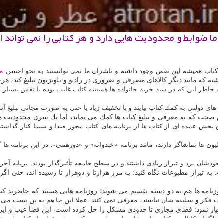
 ضوابط و محدودیت هایی دارد و هر كتابی را نمی تواند ار
غ كتاب همیشه این نقص وجود داشته و ناشران ما نمی توانستند به نحو احسن
م
ه كه مانند دیگر كالاهای مصرفی و ضروری در رادیو و تلویزیون تبلیغ كند، 
ر این كه در سبد خرید خانواده ها همیشه كتاب غایب بوده یا نقش بسیار كمی
 های دولتی به كمك كتاب بیایند و با تخفیف زیاد یا حتی به صورت مجانی تبلیغ 
وش صحت كه به معرفی و تبلیغ كتاب ها كمك می نماید، اما یك سری محدودیت ها
راین بخش عمده ای از كتاب ها از برنامه های كتاب محور صدا و سیما كنار گ
ون ها تماشاگر دارند، مانند برنامه «خندوانه» و «دورهمی». در این برنامه ه
خودشان برد و تیراژ زیادی داشتند و در سطح جامعه تأثیرگذار بودند. برپایه 
 به تیراژ مطبوعات نگاه كنید؛ به مرز هزارتا و دوهزار تا رسیده اند، حتی اگ
وزنامه ها هم به دو دسته تقسیم می شوند؛ روزنامه هایی هستند كه حاضرند كت
ت فكر و سلیقه شان نباشند، معرفی نمی كنند. عملا این جا هم به بن بست می 
 نمود: فضای مجازی تا حدودی مشكل را حل كرده است، این فضا عیب و ایراد فر