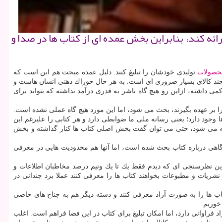
ائه كند، بنابراین بخش عمده ای از كتاب ها در صدا و
حصولات
تولیدی خودشان را تبلیغ كنند. دلیل عمده مبحث هم این است كه
هرچند كالای بسیار ضروری ای است. به هر حال خوراك ذهنی انسان هاست و
 داشته، ازاین رو هیچ گاه ناشر به قدری درآمد نداشته كه بتواند برای
آنرا بر عهده بگیرند، بحث می شود، اما این مورد هیچ گاه عملی نشده است.
 وجود دارد؛ یعنی رسانه ملی ما ضوابطی دارد و هر كتابی را علیرغم این
ذاشته می شود، حتی می توان گفت بخش اصلی كتاب ها كنار گذاشته و بخش
ا گاهی درباره كتاب بحث شده است، اما آنها هم محدودیت هایی در معرفی
آخرین نظرسنجی ای كه دیدم فقط یك تا یك ونیم درصد مخاطبان اطلاعات و
ر نشریات و مطبوعات بخواهند كتاب ها را معرفی كنند عملا برد چندانی در
اب ها را به صورت آزاد معرفی كنند و دسته دیگر هم به جناح های خاصی
خوریم.
اوانی دارد، اما امكان تبلیغ برای كتاب در این فضا فراهم است. اغلب