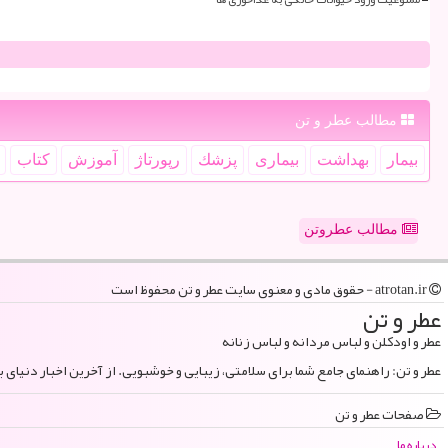
مطالب عطر و تن
بیمار
بهداشت
بیماری
پزشك
رپورتاژ
آموزش
كتاب
مطالب عطروتن
atrotan.ir - حقوق مادی و معنوی سایت عطر و تن محفوظ است
عطر و تن
عطر و اودکلن و لباس مردانه و لباس زنانه
عطر و تن: راهنمای جامع شما برای سلامتی، زیبایی و خوشبویی. از آخرین اخبار دنیای 
صفحات عطر و تن
درباره ما