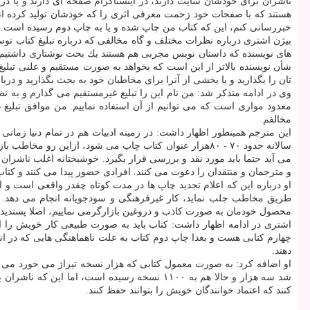
ناشران برای خودشان سایت دارند، در اینستاگرام صفحه ای دارند و یا در
هستند كه با صفحات خود زحمت معرفی اثری را كه خودشان تولید كرده اند،
خبررسانی كنم، این كه كتاب من چاپ شده و یا به چاپ دوم رسیده است.
بیژن اشتری درباره نظرات مختلف و گاه مخالفی كه درباره تبلیغ كتاب تو
های نویسنده كه داستان نویس مجربی هم هستند یك بحث نوشتاری داشتیم.
شأن نویسنده بالاتر از این است كه بخواهد به صورت مستقیم و علنی تبلیغ
تان را بگذارید و یا بخشی از آنرا برای مخاطبان خود به بحث بگذارید و درب
وی در ادامه متذكر شد: من نام این را تبلیغ غیرمستقیم می گذارم و به ن
معدود مواری است كه می توانیم از آن استفاده نماییم. من موافق تبلیغ
مخالفم.
این مترجم همینطور اظهار داشت: در زمینه ادبیات هم در تمام دنیا زمانی 
سالانه حدود ۷۰ - ۸۰هزار عنوان كتاب چاپ می شود، ازاین رو
می آید حتما باید مورد نقد و بررسی قرار بگیرد. خوشبختانه اغلب ناشر
و مترجمان و منتقدان را دعوت می كنند. افرادی حضور پیدا می كنند و ك
او درباره این كه اعلام تجدید چاپ ها در مدت كوتاه چقدر واقعی است و ا
طریق مخاطب جلب نماید، كار غیرفرهنگی و سودجویانه انجام می دهد. 
محصول خودمان به صورت كاذب و دروغین بازارگرمی نماییم، اصلا پسندید
اشتری در ادامه اظهار داشت: كتاب باید به صورت طبیعی كار خویش را ان
چهارم كتابی هست و بعدا چاپ دوم كتاب به علت ناهماهنگی هایی كه در ان
دهند.
او اضافه كرد: به صورت معمول كتابی كه هزار نسخه تیراژ می خورد می شود
كنند كه اعتماد خوانندگان خویش را بتوانند حفظ كنند.