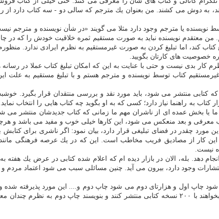
 تلگرام كانالی و كتاب های شان را معرفی می كنند. حتی خیلی از كتاب فروشی
 به دوش می كشند. من بعنوان یك مترجم كه سالی دو - سه كتاب دارد از راه ص
سط نویسنده یا مترجم وجود دارد مثلا می گویند «در شأن نویسنده و مترجم نیس
 من معتقدم نویسنده نباید به صورت مستقیم ثمره خلاقیت خودش را كه در چار
 كتاب كند، اما تبلیغ كردن به صورت غیرمستقیم به نظرم ایرادی ندارد. منظور
اره خصوصیت های كارتان بگویید.
ظرم كار بدی نیست و حتی با عنایت به این كه امكان تبلیغ كتاب عملا در رسا
 غیرمستقیم كتاب توسط نویسنده و مترجم هستم و با تبلیغ مستقیم به علت این
كه كتابی منتشر می شود، باید مورد نقد و بررسی منتقدان قرار بگیرد. خوشبخت
 مخاطب بازار كتاب به راهنما نیاز دارد؛ كسی كه به او بگوید چه كتاب هایی را انتخاب 
ان ما یا بخش عمده ای از ناشران مهم ما زمانی كه كتاب جدیدشان منتشر می ش
تاب معرفی و بعد منعكس می شود، این كارها خیلی خوب و مفید می باشد و هرچه
ین مورد چقدر در فضای تبلیغی قرار دارد، بیان نمود: اگر ناشری برای كتابش
این كار از مصادیق فریب مخاطب است. این كه در یك عرصه فرهنگی مانند 
ه نیست.
جام دهد. بله، الان در بازار دیده ام كه اعلام شده كتابی در عرض یك هفته
تشارات وجود دارد، بیرون می آید. چنین مسائلی سبب می شود اعتماد مردم و م
 چاپ اول و هزارتای دوم می شود چاپ دوم و.... این مورد پذیرفته شده و جا ا
شد سه هزار و حالا هم به ۱۱۰۰ نسخه رسیده است، اما این كه ناشران بخواهند با ۲۰۰ نسخه كتابی منت