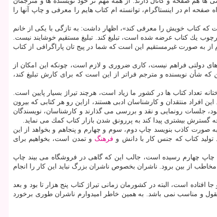
 ها هم صفحه و كانال دارند. از همه مهم تر خود نویسنده ها و مترجمان
فحه ام در اینستاگرام، توانسته ام كتاب هایم را معرفی و چاپ آنها را
ت كه كتاب خویش را معرفی كند»، اظهار داشت: به تازگی با یكی از خانم
چوب یك كتاب عرضه شده است، تبلیغ كند. تبلیغ مستقیم خوشایند نیست.
م از به صورت غیرمستقیم این است كه شما در پیج تان پاراگرافی از كتاب
نه های دولتی فراهم نیست، كاری ضروری و لازم است، چونكه این امكان از
 كه شأن نویسنده و مترجم فراتر از این است كه برای كارش تبلیغ كند،
انه تعداد كتاب ها در كشور ما زیاد است، هرچند تیراژ بسیار پایین است.
نماید. این افراد منتقدان و كارشناسان ادبی هستند، ازاین رو هر كتابی كه بیرون
ود، جلسات رونمایی و نقد و بررسی می گذارند و كارشناسان، نویسندگان
 گسترش بیشتری پیدا كند به پررونق شدن بازار كتاب كمك می نماید.
 به صورت كاذب بنویسد چاپ دوم، سوم و چهارم و پنجاهم و بخواهد از این
تولید كتاب كه جنس كار با دانش و
فرهنگ
و تمدن است، بخواهیم برای
 به چاپ چهارم رسیده است، جالب این كه گاهی در فروشگاه می بیند چاپ
خاطب از بین برود. ناشران بخصوص ناشران بزرگ نباید این كار را انجام
فتاده است، البته در كشورمان زمانی تیراژ كتاب پنج هزار تا بود و بعد
شر كنند و بنویسند چاپ دوم به نظرم چندان معقول و مناسب نمی باشد. به همین خاطر امیدوارم ناشران طوری برخورد