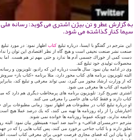
به گزارش عطر و تن بیژن اشتری می گوید: رسانه ملی ما
سیما كنار گذاشته می شود.
این مترجم در گفتگو با ایسنا، درباره تبلیغ
كتاب
اظهار نمود: در مورد تبلی
صنعت نشر صنعت نحیفی است و هیچ گاه از نظر اقتصادی این توان را نداشت
دست كمی از خوراك جسمی آدم ها ندارد و حتی مهم تر هم هست. اما به خاط
محصولات تولیدی خود تبلیغ كند.
وی در ادامه بیان نمود: سال هاست درباره این كه رادیو، تلویزیون و رسانه
البته تلویزیون برنامه های كتاب محور دارد، مثلا برنامه «كتاب باز» سر
كه از وزارت ارشاد مجوز می گیرد، نمی تواند معرفی و تبلیغ كند، بناب
حاشیه ای كتاب ها معرفی می شود.
اشتری تصریح كرد: تلویزیون برنامه های پرمخاطب دیگری هم دارد كه میلی
كتاب دارند و فقط كتاب های خاصی را معرفی می كنند.
او درباره تبلیغ كتاب در مطبوعات هم اظهار نمود: زمانی مطبوعات برای 
اخبارشان را از راه روزنامه ها تهیه می كنند، كه یك درصد عملا هیچ است.
جامعه ندارند، چونكه عموما روزنامه ها خوانده نمی شوند.
مترجم «حرمسرای قذافی» و «امید ضد امید» همینطور بیان نمود: البته ر
تعلق دارند و با كتاب جناحی برخورد می كنند، پس كتاب هایی را كه در جه
او با بیان این كه فضای مجازی فرصت خوبی برای معرفی كتاب است، اظهار