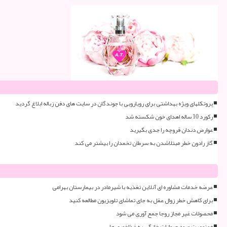
پروتکلهای ویژه بهداشتی برای رویارویی با جوندگان در سایت های دفن زباله ابلاغ گردید
رکورد 10 ساله اهدای خون شکسته شد
عوارض دندان قروچه را جدی بگیرید
گاز رادون خطر مبتلاشدن به سرطان تخمدان را بیشتر می کند
عرضه خدمات مشاوره ای آنلاین تغذیه با شیرمادر در بیمارستان بهرامی
برای کاهش خطر زوال عقل به جای تماشای تلویزیون مطالعه کنید
محصولات غیر مجاز روجا جمع آوری می شود
ممنوعیت ورود حیوانات خانگی به غذاخوری ها