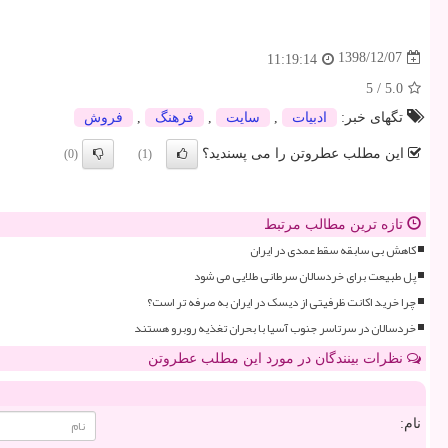
1398/12/07
11:19:14
5
/
5.0
تگهای خبر:
ادبیات
,
سایت
,
فرهنگ
,
فروش
این مطلب عطروتن را می پسندید؟
(0)
(1)
تازه ترین مطالب مرتبط
کاهش بی سابقه سقط عمدی در ایران
پل طبیعت برای خردسالان سرطانی طلایی می شود
چرا خرید اکانت ظرفیتی از دیسک در ایران به صرفه تر است؟
خردسالان در سرتاسر جنوب آسیا با بحران تغذیه روبرو هستند
نظرات بینندگان در مورد این مطلب عطروتن
نام: