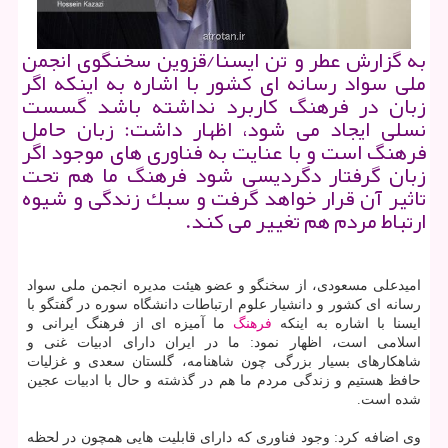
به گزارش عطر و تن ایسنا/قزوین سخنگوی انجمن
ملی سواد رسانه ای كشور با اشاره به اینكه اگر
زبان در فرهنگ كاربرد نداشته باشد گسست
نسلی ایجاد می شود، اظهار داشت: زبان حامل
فرهنگ است و با عنایت به فناوری های موجود اگر
زبان گرفتار دگردیسی شود فرهنگ ما هم تحت
تاثیر آن قرار خواهد گرفت و سبك زندگی و شیوه
ارتباط مردم هم تغییر می كند.
امیدعلی مسعودی، از سخنگو و عضو هیئت مدیره انجمن ملی سواد
رسانه ای كشور و دانشیار علوم ارتباطات دانشگاه سوره در گفتگو با
ایسنا با اشاره به اینكه
فرهنگ
ما آمیزه ای از فرهنگ ایرانی و
اسلامی است، اظهار نمود: ما در ایران دارای ادبیات غنی و
شاهكارهای بسیار بزرگی چون شاهنامه، گلستان سعدی و غزلیات
حافظ هستیم و زندگی مردم ما هم در گذشته و حال با ادبیات عجین
شده است.
وی اضافه كرد: وجود فناوری كه دارای قابلیت هایی همچون در لحظه