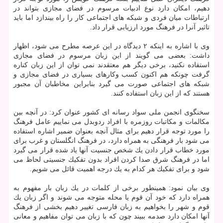
دهیم، امكان دارد نوع ادبیات مرسوم در فضای مجازی بتواند در
ارتباطات میان فردی و شبكه های اجتماعی كار را راه بیندازد اما باید
تاثیر آنرا در فرهنگ مورد ارزیابی قرار داد.
وی با اشاره به اینكه ۲ دیدگاه در این عرصه مطرح می شود، اظهار
داشت: بعضی می گویند از این زبان مرسوم در فضای مجازی
استفاده نكنید، برخی دیگر هم معتقدند نمی توان از این زبان كناره
گرفت چونكه هم اكنون كسب وكارهای بسیاری در فضای مجازی و
شبكه های اجتماعی صورت می گیرد بنابراین مخاطبان آن مجبور
هستند كه از این زبان استفاده كنند.
سخنگوی انجمن ملی سواد رسانه ای كشور عنوان كرد: در آنچه بین
مكالمات و مكاتبات روزمره با افراد ردوبدل می نماییم عامل فرهنگ
را مورد توجه قرار دهیم برای مثال آنچه بعنوان ضمیر اشاره استفاده
می شود بار فرهنگی به همراه دارد، در فرهنگ انگلستان و غرب برای
مورد خطاب قرار دادن یك شخص جنسیت آنها یاد شده قرار می گیرد
اما در فرهنگ شرق صدا كردن افراد بدون تفكیك جنسیتی لحاظ می
شود و برای تفكیك هر كدام به یك درجه اهمیت قائل می شویم.
وی بیان نمود: همینطور برخی از كلمات در یك زبان بار مفهوم به
همراه دارد كه خود آن قوم یا محله متوجه می شوند و اگر زبان یك
قوم و شهر را بخواهیم به زبان فارسی تغییر دهیم بخشی از فرهنگ
آنها امكان دارد صدمه ببیند چون كه با زبان می توان مفاهیم و معانی