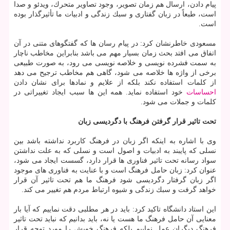
پیام دادن، ارسال هم زمان تصویر، وجود تصاویر متحرك، ویدئو و صدا
است، طبعاً در زبان گفتاری و سبك زندگی و ادبیات ما تأثیرگذار بوده
است.
مسعودی خاطرنشان كرد: در پیام رسان ها كه گفتگوهای متنی در آن
اتفاق می افتد بحث زمان بسیار مهم می باشد بنابراین مخاطب ناچار
به سمت فشرده نویسی و خلاصه نویسی می رود، به صورت طبیعی
برخی از واژه ها خلاصه می شود، گاهی هم مخاطب ترجیح می دهد
از كلمات استفاده نكند بلكه از علایم و نمادها برای نشان دادن
احساسات
خود استفاده نماید. همه این ها سبب ایجاد تغییراتی در
كلمات و جملات می شود.
تحت تاثیر قرار گرفتن فرهنگ با دگردیسی زبان
وی با اشاره به اینكه اگر زبان در فرهنگ كاربرد نداشته باشد بین
نسلی كه پایبند به ادبیات و اصول است و نسلی كه به علت نداشتن
سواد رسانه تحت تاثیر فناوری ها قرار دارد، گسست ایجاد می شود،
عنوان كرد: زبان حامل فرهنگ است و با عنایت به فناوری های موجود
اگر زبان گرفتار دگردیسی شود فرهنگ ما هم تحت تاثیر آن قرار
خواهد گرفت و سبك زندگی و شیوه ارتباط مردم هم تغییر می كند.
این استاد دانشگاه تاكید كرد: باید در هر مطلبی دقت نماییم كه آیا بار
معنایی آن حامل فرهنگ ما هست یا نه، باید بدانیم كه نباید تحت تاثیر
فرهنگ دیگران عمل نماییم بلكه فرهنگ خویش را مورد توجه قرار