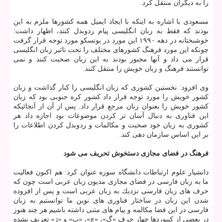
را به دیگران منتقل كرد.
مسعودی با اشاره به اینكه با ایجاد ایمیل همه كشورها ملزم به این
بودند كه فقط به زبان انگلیسی پیام ردوبدل كنند، اظهار داشت:
خوشبختانه در دهه ۱۹۹۰ این مورد در یونسكو مورد توجه قرار گرفت
چونكه این مورد فرهنگ كشورهای مختلف را تحت تاثیر زبان انگلیسی
قرار می داد و آنها مجبور بودند به این زبان صحبت كنند و نمی
توانستند فرهنگ و زبان خویش را منتقل كنند.
وی افزود: نخستین كشوری كه زبان انگلیسی را كنار گذاشت و زبان
كشور خویش را مورد توجه قرار داد كشور كره جنوبی بود كه زبان
كشور خویش را بعنوان زبان مرجع قرار داد. پس از آن از آنجائیكه
این فناوری به دنبال آسان تر كردن موضوعات بود اجازه داد هر
كشوری به زبان خود صحبت و مكالمات و ردوبدل كردن اطلاعات را
بر این اساس سازمان دهی كند.
فرهنگ در فضای مجازی دستخوش تحریف می شود
دانشیار علوم ارتباطات دانشگاه سوره عنوان كرد: هم اكنون فعالیت
ما به زبان فارسی در فضای مجازی مدیون زبان عربی است چون كه
حرف های زبان فارسی نزدیك به زبان عربی است و پس از افزوده
شدن این زبان در ساختار فناوری های نوین ما توانستیم به زبان
فارسی در این فضا مكالمه و پیام های متنی داشته باشیم هر چند هنوز
در بعضی از كیبوردها چهار حرف «گ»، «چ»، «پ» و «ژ» تعریف نشده