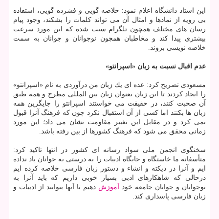
این استاد دانشگاه اعلام نمود: خلاصه گویی و فشرده گویی، استفاده
بی رویه از نمادها و امثال آن می تواند كلمات را بشكند، وجود پیام
رسان های مختلف همچون تلگرام سبب شده كه این مورد سرعت
بیشتری پیدا كند و مخاطبان همچون نوجوانان و جوانان به سمت
خلاصه نویسی بروند.
عدم اقبال نسبت به زبان «اسپرانتو»
مسعودی تصریح كرد: عده ای یك زبان من درآوردی به نام «اسپرانتو»
را ایجاد كردند تا این زبان بعنوان زبان بین المللی مطرح و همه طبق
آن صحبت كنند، در حقیقت می خواستند اسپرانتو را جایگزین همه
زبان ها بكنند اما كسی از آن استقبال نكرد چون كه فرهنگ آنرا قبول
نمی كرد و در مقابل این تغییر مقاومت نشان می داد؛ این مورد
زمانی محقق می شود كه فرهنگ كشورها از بین رفته باشد.
سخنگوی انجمن ملی سواد رسانه ای كشور در انتها تاكید كرد:
متأسفانه ما خاستگاه و جایگاه ادبیات را به درستی به جوانان یاد نداده
ایم و آنرا در دیكته و انشاء و دستور زبان فارسی خلاصه كرده ایم
درحالی كه شاهكارهای ادبی بسیار خوبی داریم كه باید آنرا به
نوجوانان و جوانان جامعه خود
آموزش
دهیم تا آنها بتوانند از ادبیات و
زبان فارسی پاسداری كند.