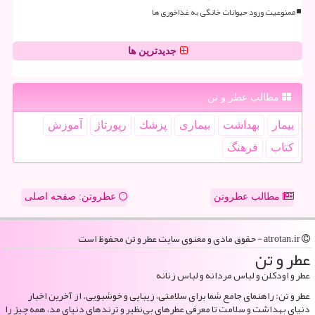
ممنوعیت ورود حیوانات خانگی به غذاخوری ها
جدیدترین ها
مطالب عطر و تن
بیمار
بهداشت
بیماری
پزشك
رپورتاژ
آموزش
كتاب
فرهنگ
مطالب عطروتن
عطروتن: صفحه اصلی
atrotan.ir - حقوق مادی و معنوی سایت عطر و تن محفوظ است
عطر و تن
عطر و اودکلن و لباس مردانه و لباس زنانه
عطر و تن: راهنمای جامع شما برای سلامتی، زیبایی و خوشبویی. از آخرین اخبار
دنیای بهداشت و سلامت تا معرفی عطرهای بی‌نظیر و ترندهای دنیای مد، همه چیز را