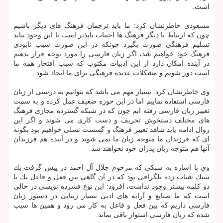
است.
مسعودی خاطرنشان كرد: ما باید ترجمان فرهنگ های دیگر باشیم
چون كه ارتباط با دیگر فرهنگ ها اجتناب ناپذیر است با این وجود نباید
تسلیم فرهنگی صورت بگیرد چونكه در این صورت سبب نابودی
فرهنگ خود خواهیم شد، اگر زبان فارسی را مورد توجه قرار ندهیم
در آینده امكان دارد از این ادبیات مكتوب كه سبب افتخار همه ما
است دور شویم و مشكلات عدیده فرهنگی برای ما ایجاد شود.
وی خاطرنشان كرد: بسیار مهم می باشد كه بتوانیم به درستی از زبان
فارسی استفاده نماییم اما در این حوزه ضعیف عمل كرده و به سمت
تغییر زبان فارسی رفته ایم چون كه در شبكه گسترده مجازی فرهنگ
های مختلف دستخوش تحریف و دست كاری می شوند و اگر این
روال ادامه یابد شاهد تغییر فرهنگ و گسست نسلی خواهیم بود بگونه
ای كه فرزندان ما متوجه زبان ما نمی شوند و در آینده هم فرزندان
آنها هم متوجه زبان پدران خود نخواهند شد.
وی با اشاره به سبكی كه مرحوم جلال آل احمد در پیش گرفت یك
سبك شتاب زده تلگرافی بود كه در آن گاهی بین فعل و فاعل یك یا
دو كلمه بیشتر وجود نداشت، افزود: این نوع فشرده نویسی در حالی
است كه ما صنایع و آرایه های ادبی بسیار زیبایی در دستور زبان
فارسی داریم كه بین فعل و فاعل به كار می رود و همین ها سبب
شده كه زبان فارسی استوار باقی بماند.