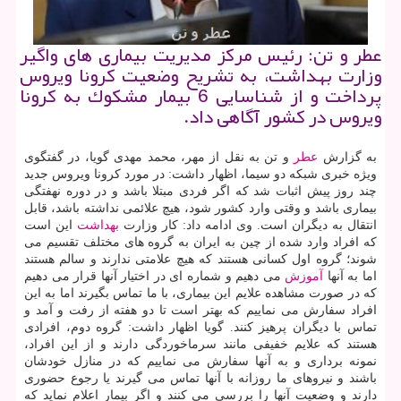
عطر و تن: رئیس مركز مدیریت بیماری های واگیر
وزارت بهداشت، به تشریح وضعیت كرونا ویروس
پرداخت و از شناسایی 6 بیمار مشكوك به كرونا
ویروس در كشور آگاهی داد.
به گزارش
عطر
و تن به نقل از مهر، محمد مهدی گویا، در گفتگوی
ویژه خبری شبكه دو سیما، اظهار داشت: در مورد كرونا ویروس جدید
چند روز پیش اثبات شد كه اگر فردی مبتلا باشد و در دوره نهفتگی
بیماری باشد و وقتی وارد كشور شود، هیچ علائمی نداشته باشد، قابل
انتقال به دیگران است. وی ادامه داد: كار وزارت
بهداشت
این است
كه افراد وارد شده از چین به ایران به گروه های مختلف تقسیم می
شوند؛ گروه اول كسانی هستند كه هیچ علامتی ندارند و سالم هستند
اما به آنها
آموزش
می دهیم و شماره ای در اختیار آنها قرار می دهیم
كه در صورت مشاهده علایم این بیماری، با ما تماس بگیرند اما به این
افراد سفارش می نماییم كه بهتر است تا دو هفته از رفت و آمد و
تماس با دیگران پرهیز كنند. گویا اظهار داشت: گروه دوم، افرادی
هستند كه علایم خفیفی مانند سرماخوردگی دارند و از این افراد،
نمونه برداری و به آنها سفارش می نماییم كه در منازل خودشان
باشند و نیروهای ما روزانه با آنها تماس می گیرند یا رجوع حضوری
دارند و وضعیت آنها را بررسی می كنند و اگر بیمار اعلام نماید كه