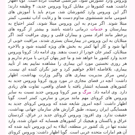
ویروس وارد كشورش شود، غیرعلمی صحبت كرده است. گویا اظهار
داشت: همه كشورها در مقابل كرونا ویروس جدید، ۴ وظیفه دارند؛
اگر این ویروس وارد كشورشان شد، مردم باید با آموزش های
عمومی مانند شستشوی مداوم دست ها و رعایت آداب تنفسی، كمتر
مبتلا شوند. اگر مردم به این ویروس مبتلا شوند، كمتر احتیاج به
بیمارستان و
خدمات
درمانی داشته باشند و بیشتر از گروه های
پرخطر مانند افراد مسن و بیماران قلبی و ریوی مراقبت كنند. اگر
مبتلایان به این ویروس در بیمارستان بستری شدند، مراقبت خوبی از
آنها شود و كار آنها كمتر به بخش های ویژه كشیده شود و بالاخره
مبتلایان، كمتر جان خودرا از دست بدهند. وی ادامه داد: كرونا ویروس
جدید وارد كشور ما خواهد شد و ما چیز پنهان كردنی با مردم نداریم و
هر روزی نخستین مورد این بیماری را مشاهده نماییم بعد از تأیید
بیماری، بلافاصله اعلام خواهیم كرد و چیز نگران كننده ای نیست.
رئیس مركز مدیریت بیماری های واگیر وزارت بهداشت، اظهار
داشت: آنچه در فضای مجازی در مورد ورود كرونا ویروس جدید به
كشورهای همسایه انتشار یافته با فضای واقعی، تفاوت های زیادی
دارد. وی ادامه داد:
مرگ
و میر كرونا ویروس جدید نسبت به سایر
ویروس های كرونای مهم مانند مرس و سارس، كمتر است. گویا
اظهار داشت: آنچه امروز شایعه شده كه ویروس كرونای جدید به
همسایگی ایران رسیده، طبق گزارش های سازمان جهانی بهداشت،
حقیقت ندارد. وی افزود: ویروس كرونای جدید در عراق، كردستان
عراق و پاكستان و هیچیك از كشورهای همسایه كه عنوان شده، وارد
نشده تنها در یك كشور در منطقه، ابتلاء به این ویروس تأیید شده كه
آن هم امارات متحده عربی است. گویا اظهار داشت: ویروس كرونای