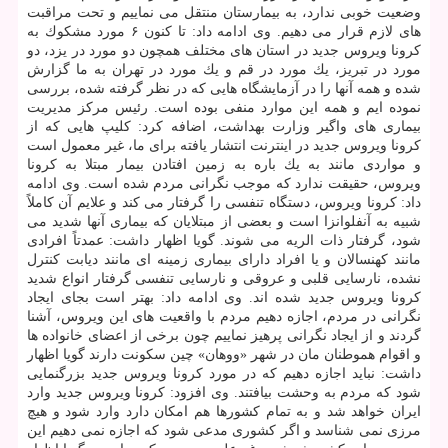
وضعیت خوبی ندارد، به بیمارستان منتقل می نماییم و تحت مراقبت
های لازم قرار می دهیم. وی ادامه داد: تا كنون ۶ مورد مشكوك به
كرونا ویروس جدید در استان های مختلف همچون دو مورد در یزد، دو
مورد در تبریز، یك مورد در قم و یك مورد در تهران به ما گزارش
شده و همه آنها را در آزمایشگاه هایی كه در نظر گرفته شده، بررسی
نموده ایم و همه این موارد منفی بوده است. رئیس مركز مدیریت
بیماری های واگیر وزارت بهداشت، اضافه كرد: كلیپ هایی كه از
كرونا ویروس جدید در اینترنت انتشار یافته برای ما، غیر معمول است
و مواردی مانند به یك باره به زمین افتادن بیمار مبتلا به كرونا
ویروس، حقیقت ندارد كه موجب نگرانی مردم شده است. وی ادامه
داد: كرونا ویروس، دستگاه تنفسی را گرفتار می كند و علایم آن كاملاً
شبیه به آنفلوانزا است و بعضی از مبتلایان كه بیماری آنها شدید می
شود، گرفتار ذات الریه می شوند. گویا اظهار داشت: عمدتاً افرادی
مانند كهنسالان و یا افراد دارای بیماری زمینه ای مانند دیابت كنترل
نشده، نارسایی قلبی و عروقی و نارسایی تنفسی گرفتار انواع شدید
كرونا ویروس جدید شده اند. وی ادامه داد: بهتر است بجای ایجاد
نگرانی در مردم، اجازه دهیم مردم با واقعیت های این ویروس، آشنا
گردند و از ایجاد نگرانی پرهیز نماییم چون برخی از اعضای خانواده ها
و اقوام هموطنان مان در شهر «ووهان» چین سكونت دارند گویا اظهار
داشت: نباید اجازه دهیم كه در مورد كرونا ویروس جدید بزرگنمایی
شود كه مردم به وحشت بیافتند. وی افزود: كرونا ویروس جدید وارد
ایران خواهد شد و به تمام كشورها هم امكان دارد وارد شود و هیچ
مرزی نمی شناسد و اگر كشوری مدعی شود كه اجازه نمی دهیم این