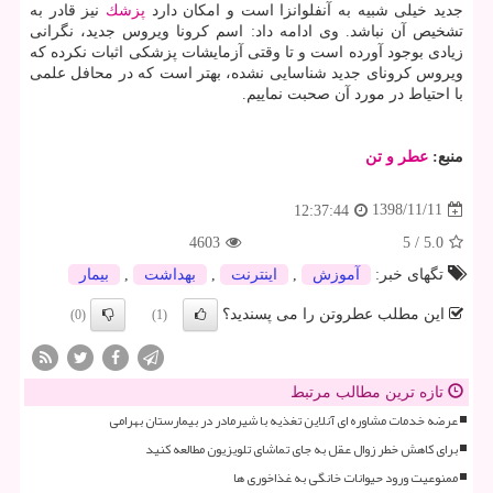
جدید خیلی شبیه به آنفلوانزا است و امكان دارد
پزشك
نیز قادر به
تشخیص آن نباشد. وی ادامه داد: اسم كرونا ویروس جدید، نگرانی
زیادی بوجود آورده است و تا وقتی آزمایشات پزشكی اثبات نكرده كه
ویروس كرونای جدید شناسایی نشده، بهتر است كه در محافل علمی
با احتیاط در مورد آن صحبت نماییم.
منبع:
عطر و تن
1398/11/11
12:37:44
4603
5
/
5.0
تگهای خبر:
آموزش
,
اینترنت
,
بهداشت
,
بیمار
این مطلب عطروتن را می پسندید؟
(0)
(1)
تازه ترین مطالب مرتبط
عرضه خدمات مشاوره ای آنلاین تغذیه با شیرمادر در بیمارستان بهرامی
برای کاهش خطر زوال عقل به جای تماشای تلویزیون مطالعه کنید
ممنوعیت ورود حیوانات خانگی به غذاخوری ها