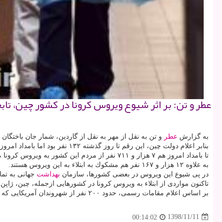
عطر و تن: بر اثر شیوع ویروس كرونا در كشور چین، تابحال ۱۷۰ نفر از شهروندان این كشور جان خویش را از دست دا
به گزارش
عطر
و تن به نقل از مهر به نقل از گاردین، شمار جان باختگان بر اثر ابتلاء به
بنابر اعلام دولت چین، این رقم تا روز گذشته ۱۳۲ نفر بود اما بامداد امروز با ۲۹ درصد افزایش به ۱۷۰ رسیده است.
تا بامداد امروز هم ۷ هزار و ۷۱۱ نفر از مردم این كشور به ویروس كرونا مبتلا شده اند این در شرایطی است كه روز گذشته ابتلای ۵ هزار و ۹۷۴ نفر تأیید شده بود.
به علاوه ۱۲ هزار و ۱۶۷ نفر هم مشكوك به ابتلاء به این ویروس هستند.
در پی شیوع این ویروس در بعضی كشورها، سازمان
بهداشت
جهانی به تما
تاكنون مواردی از ابتلاء به ویروس كرونا در كشورهایی ازجمله، چین، ژاپن، 
بر اساس اعلام مقامات رسمی، حدود ۲۰۰ نفر از شهروندان آمریكایی كه اخیرا به چین
1398/11/11
00:14:02