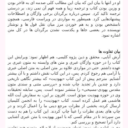
او در انتها با بیان این كه بیان این مطالب كلی صدمه ای به فاخر بودن
و وزین بودن كتاب و ترجمه زیبا و همه فهم آن نمی زند، بر درستی
ترجمه تاكید كرد. سپس درباره برگردان برخی واژگان و اصطلاحات
پیشنهادهایی كرد. همینطور به مواردی در ویراست فارسی، همچون
نامشخص بودن و به هم خوردن مرز میان نقل قول ها و نوشتار
نویسنده در بعضی جاها و یكدست نشدن برگردان ها در كل متن
اشاره نمود.
بیان تفاوت ها
آرش آبایی، محقق و دین پژوه كلیمی، هم اظهار نمود: ویرایش این
كتاب را در حوزه واژگان عبری و متن های وابسته به متون عبری بر
عهده داشتم. حتی در مواردی علاوه بر متن اصلی به متن اصلی عبری
یا آرامی هم رجوع كردم. پس، در این كتاب نقش داشتم و با آن بیشتر
آشنایم. مترجم پیش از این كتاب «یهودیت» كه بیشتر نگاهی تاریخی
دارد و چندین بار تجدید چاپ شده و «بررسی متنی و سندی متون
مقدس یهودی-مسیحی» را منتشر نموده است. پس، سابقه تحقیقات
وی در حوزه یهودیت موثق است. افزون بر این، به سفارش آیت الله
هاشمی هم عمل كرده است. كتاب «یهودیت» را به انجمن كلیمیان
ارسال كرده، بخشی از نظرات مرجع دینی ما را اعمال كردند و در
چاپ های بعدی نظرات را عیناً چاپ كردند. این كتاب را هم به دست
من سپردند تا در مقام كسی كه با امور یهودیت یا متن عبری آشنایی
دارد آنرا تصحیح و بررسی كنم.
وی در ادامه بیان نمود: عنوان «یهودیت از لابه لای متون» خود تفاوت