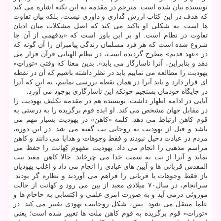
نویسنده بیان شده است. مترجم در مقدمه به این نكته اشاره می كند
كه هدف در این كتاب ارزش گذاری و داوری نیست، بلكه بیان تفاوت
ها است. به شكلی او تاكید می كند كه اصل مشكلات میان ادیان
تفاوت در نظام است. او بر این باور است كه «بدفهمی از آن جا
شروع شده است كه هر فرد مسلمان زندگی پیامبران را آن گونه كه
در «عهد قدیم» مطرح گردیده است، در نظام الهیاتی قرآن قرار می
دهد و بنابراین، آنرا ناسازگار می یابد». بدین معنا كه وقتی «توراتِ»
یهودیت را مطالعه می نماییم باید در نظر داشته باشیم كه آن در نقطه
ای قرار دارد و باید آنرا در همان نقطه بررسی نماییم، نه این كه آنرا
در جایگاه خودمان بسنجیم چونكه این ناسازگاری بوجود می آورد.
آبایی در ادامه اظهار داشت: نویسنده هم در مقدمه تكلیف یهودیت را
در مقابل جهان مشخص می كند. او ایده قوم برگزیده را به درستی به
قوم كاهن ارتباط می دهد. كلمه «كاهن» در یهودیت بسیار مهم می
باشد و قبل از یهودیت به روحانی بت گفته می شد. در این دوره،
مردم در عبادت دخیل نبودند و فقط وجوهات و هدایا می دانند و كاهن
مراسم مذهبی را انجام می داد. یهودیت مفهوم كِهانت را حفظ می
نماید و آنرا از بت به سمت خدا می چرخاند. حالا كاهن معبد بیت
المقدس قربانی ها و آیین های عبادی را انجام می داد و اغلب یهودیان
باز فقط وجوهات یا قربانی را فراهم می آوردند و نظاره گر بودند.
سرانجام، در سال۷۰ میلادی معبد از بین می رود و كهانت از حالت
موروثی درمی آید و به صورت امری علمی و اكتسابی به حاخام ها و
علما منتقل می شود. پس، شكل روحانیت یهودی تغییر می كند. در
«تورات» قوم برگزیده به قوم كاهن ملت ها تعبیر شده است؛ یعنی