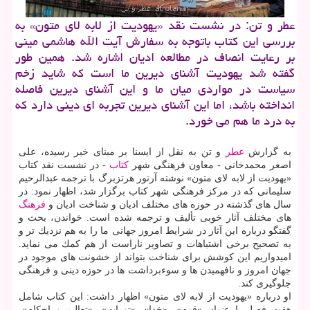
عطر و تن: در نشست نقد «یهودیت از لابه لای متون» به
بررسی این كتاب باتوجه به سفارش آیت الله هاشمی مینی
بر رعایت انصاف در مطالعه ادیان اشاره شد. همین طور
گفته شد یهودیت آشنای دیرین ما است كه شاید زخم
سیاست در مواردی میان ما و این آشنای دیرین فاصله
انداخته باشد، اما این آشنای دیرین تجربه ای دینی دارد كه
به درد ما هم می خورد.
به گزارش
عطر
و تن به نقل از ایسنا بر مبنای خبر رسیده، علی
اصغر محمدخانی - معاون فرهنگی شهر
كتاب
- در نشست نقد كتاب
«یهودیت از لابه لای متون» نوشته آرتور هرتزبرگ با ترجمه عبدالرحیم
سلیمانی كه در مركز فرهنگی شهر كتاب برگزار شد، اظهار نمود: در
سال های گذشته در حوزه های مختلف ادیان و شناخت ادیان و
فرهنگ
های مختلف آثار خوبی تألیف و ترجمه شده است. خواندن، بحث و
گفتگو درباره این آثار در شرایط امروز جهانی ما را به هم نزدیك تر و
به تصحیح برخی اشتباهات و تصاویر ناراست از هم كمك می نماید.
امیدواریم این كوشش برای شناخت بتواند از خشونت های موجود در
جهان امروز و نافهمیدن ها و سوءبرداشت ها در حوزه دینی و فرهنگی
جلوگیری كند.
او درباره «یهودیت از لابه لای متون» اظهار داشت: این كتاب شامل
هفت فصل با عنوان «قوم»، «خدا»، «تورات»، «تعالیم و احكام»،