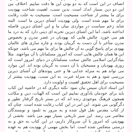
انصاف در این است كه به دو بودن این ها دقت نماییم. اختلاف بین
این دو دین بسیار اندك است. بدین سبب، اهمیت شناخت یهودیت
برای ما بیشتر از شناخت مسیحیت است. مسیحیت به علت رقابت
برای ما مهم شده است. ولی یهودیت آشنای دیرین ما است. البته
شاید زخم سیاست در مواردی میان ما و این آشنای دیرین فاصله
انداخته باشد، اما این آشنای دیرین تجربه ای دینی دارد كه به درد ما
هم می خورد. چالش هایی كه یهودیان در عصر مدرن و بخصوص
مدرن متأخر با آن دست به گریبان بودند و چاره سازی های عالمان
یهودی برای پاسخ گویی به آن چالش ها برای ما مهم می باشد، چونكه
این ها همان چالش هایی است كه امروز مسلمانان با آن مواجهند. مثلاً
بنیادگرایی اسلامی چالش سخت مسلمانان در دنیای امروز است كه
روزی یهودیان و مسیحیان با آن دست به گریبان بوده اند. این موارد
می تواند هم به منزله جدایی ها و حتی پیوندهای آن آشنای دیرین
بررسی شود و هم به منزله عبرت. به این سبب، یهودیت بیشتر از
مسیحیت برای اهل تحقیق اهمیت و اولویت دارد.
این استاد ادیان سپس بیان نمود: نكته دیگری كه در حاشیه این كتاب
باید برای خودمان یادآوری نماییم این است كه الهیات، دین و مكاتب
همچون فرهنگ موجودی زنده اند كه در بستر تاریخ گرفتار تطور و
دگرگونی می شوند. این امر در این كتاب رعایت شده است. چنان كه
از كتاب مقدس نقل قول شده و به مرور به تلمود و نویسندگان
معاصر می رسد. این سیر تاریخی بسیار مهم می باشد. بخشی از
یهودیتی كه امروز با آن سروكار داریم، در این كتاب به حق و به
درستی منعكس شده است. اما بخش مهمی از یهودیت هم به عهده