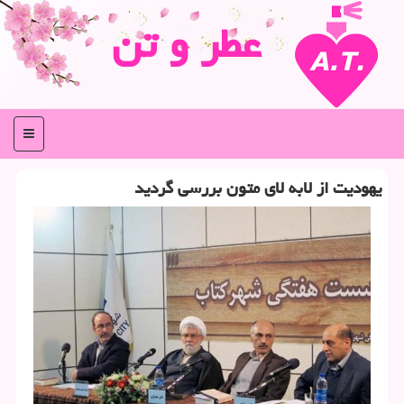
عطر و تن
منو
یهودیت از لابه لای متون بررسی گردید