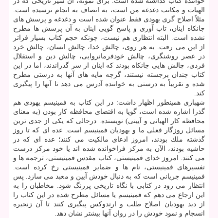
خواننده كتاب گذاشته شده است. برای نمونه، آن سیر تاریخی كه در
الهیات و مكاتب دغدغه من است، به انصاف به انجام نرسیده است.
مثلاً اصلاح گری یهودی فقط عنوان شده است و دغدغه و پرسش های
جانكاه اینان، تاب آوری و پاسخ گویی اینان به آن پرسش ها مطرح
نشده است. البته انتظاری هم نیست، چونكه حجم كتاب بسیار فراتر
از این می رفت. به هر روی، چالش خدا، چالش انسان، چالش خرد
در عصر روشنگری، چالش خودفرمانروایی، چالش دین و استقلال
فردی، چالش هایی جانكاه بودند كه اینان از سر گذراندند، اما در این
كتاب چندان برجسته نیستند، گرچه مایه های آنها به درستی مطرح
شده و تقریباً به درستی به خواننده آدرس می دهد تا آنها را پیگیری
كند.
شهبازی همینطور اظهار داشت: در این كتاب به فمینیسم یهودی هم
گذرا اشاره شده است، گویا به اقتضای محافظه كار بودن (به معنای
محافظه كار الهیاتی و آیینی) نویسنده. درحالی كه یكی از جدی ترین
مسائل روزگار فعلی ما و یهودیان فمینیسم است. عده ای كه تا روز
گذشته ملك بودند، امروز ادعای مالكیت می كنند؛ عده ای كه در
حاشیه بودند، الآن به مركز فراخوانده شده اند یا خود مركز درست
می كنند. امروز خدای فمینیستی، كتاب مقدس فمینیستی، ترجمه ها و
تفسیرهای فمینیستی، نام ها و ضمایر فمینیستی رخ كرده است.
فمینیسم جریانی است كه به دنبال خودش آیین و معبد می سازد. پس
انتظار می رود در كتابی با نگاه تاریخی پررنگ شود. مخاطبان را به
این ارجاع می دهم كه فمینیسم یا مسائل مطرح شده در این كتاب را
از دید یهودیان اصلاح طلب و ارتدوكس پیگیری كنند تا آن زنجیره
انسجام و نمود خودش را در روان آنها بیشتر نشان دهد.