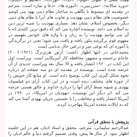
«دوره سالانه»، «سرزمین»، «آموزه ها»، «دعا و نماز» است. مترجم
در مقدمه ای مبسوط با نگاهی به ساختار نظام دینی یهود می كوشد
خصوصیت های نظام دینی یهودیت و تفاوت های آنرا با نظام های دینی
دیگر، بخصوص اسلام، نشان دهد. بسیاری یهودیت را شبیه ترین دین
به اسلام می دانند. نویسنده اشاره می كند كه دقیق ترین كلیدی كه با
آن می توانیم یهودیت را به زبان و با واژه های خودش بفهمیم در
مفهوم قوم برگزیده تبلور یافته و یافت می شود؛ یعنی در برگزیدگی
یا آموزه ای كه نوعی سِر و درعین حال بدنامی است.
محمدخانی در انتها اظهار داشت: آرتور هرتزبرگ (۱۹۲۱-۲۰۰۶)
حاخام برجسته و مشهور محافظه كار آمریكایی است. ویراست اول
این كتاب در ۱۹۶۰ انتشار یافته و 30 سال بعد ویراست جدیدی از آن
عرضه شده است. نویسنده در مقدمه ای دو سه صفحه ای درباره
نحوه شكل گیری این كتاب توضیح داده است. او منابع كار خویش را
از حوزه های مختلف دیده است و در این كتاب آرای دو فیلسوف
یهودی و شیوه بسط آرای آنها را درباره خداوند و خالق هستی عرضه
می كند. اثر دیگر این نویسنده، «یهودیان در امریكا»، در ۱۹۹۰ در
آمریكا انتشار یافته و مخاطب را با نخستین جریان یهودی آشنا می كند
كه به ایالات متحده آمریكا مهاجرت كردند.
پژوهش با منطق قرآنی
عبدالرحیم سلیمانی، مترجم، محقق و استاد ادیان، هم در این جلسه
اظهار نمود: از سال ها پیش، وقتی تصمیم گرفتم دنیا و عالَم ادیان را