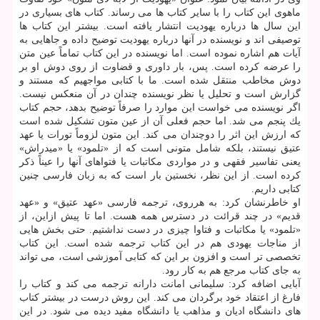
ماهوی این كتاب را با سایر كتاب ها می رساند. كتاب های بسیاری در
این سال ها درباره یهودیت انتشار یافته است. بیشتر این كتاب ها
توصیفی اند و نویسنده در آنها درباره یهودیت توضیح داده و جاهایی به
آیات هم اشاره نموده است. اما نویسنده در این كتاب تماماً عین متن
را عرضه كرده است. پس، بار داوری و قضاوت از روی دوش او بر
دوش مخاطب منتقل شده است. ما با كتابی مواجهیم كه مستند و
گزارش است و تحلیل یا نظر نویسنده چندان در آن منعكس نیست.
اگر نویسنده می خواست این موارد را صرفاً توضیح بدهد، حجم كتاب
یك پنجم می شد. اما حجم فعلی آن از عین متون تشكیل شده است
كه ارزش این اثر را دوچندان می كند. این متون لزوماً تورات یا عهد
عتیق نیستند، بلكه شامل متونی است كه از «تلمود» یا «میدراش»
یعنی تفاسیر فقهی و در مواردی مكاتبات یا فتواهای آنها را عیناً ذكر
كرده است. از این نظر، نخستین بار است كه به زبان فارسی چنین
كتابی داریم.
او خاطرنشان كرد: به هرروی، ترجمه فارسی «عهد عتیق» و «عهد
قدیم» در چند قرائت در دسترس همه هست. اما تا پیش ازاین، از
«تلمود» یا مكاتبات و فتاوا چیزی در دست نداشتیم. حتی بخش هایی
از مناجات یهودی هم در این كتاب ترجمه شده است. این كتاب
تخصصی تر است و افزون بر این كه كتابی آموزشی است، می تواند
به جای كتاب مرجع هم به كار رود.
آبایی اضافه كرد: سلیمانی امانت دارانه ترجمه می كند و كتاب را
فارغ از اعتقاد خود برگردان می كند. این روش درست در بیشتر كتاب
های دانشگاه ادیان و مذاهب یا دانشگاه مفید دیده می شود. در این