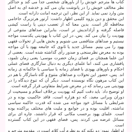
كتاب ها مترجم خودش را از باورهای شخصی جدا می كند و حداكثر
نظر مخالف خویش را در پانوشت بیان می كند و خدشه ای به اصل
متن وارد نمی نماید. از این نظر، این ترجمه امانت دارانه است.
این محقق و دین پژوه كلیمی اظهار داشت: آرتور هرتزبرگ حاخامی
محافظه كار است. بدین معنا كه از تعصب دینی یا راست كیشی
فاصله گرفته و آزاداندیش تر است، بنابراین صداهای متنوعی از
یهودیت را بیان می كند. پس، در این كتاب با یهودیتی یكدست مواجه
نیستیم و صداهای متناقضی می شنویم و بخش هایی از تحولات فقهی
یهود را می بینیم. مسائل جدید یا ثانوی كه جامعه یهود با آن مواجه
بوده به معرض نظرسنجی و صدور رأی گذاشته شده است. بعضی از
این علما همچنان بر فضای زمان حضرت موسی؛ یعنی زمان تلمود،
پافشاری می كنند، اما علمای دیگری به دنبال سازگاری فضای عملی
احكام و باورهای یهودی با فضای زمانه یا سیاسی یا حاكمانه ی زمانه
اند. پس، حضور این تحولات و صداهای متنوع و گاه ناسازگار با هم در
این كتاب مرهون نگاه نویسنده است. دیگر آن كه تنوع دیدگاه را در
یهودیتی می رساند كه در معرض شرایط متفاوتی قرار گرفته است.
او توضیح داد: باید دقت كنیم كه یهودیت برخلاف اسلام و مسیحیت از
دوران ویرانی معبد، كه دو هزاره است، فاقد حاكمیت بوده و در
شرایطی با مسائل خود مواجه می شده كه قدرت حاكمه سیاسی
نداشته، اقلیت بوده و در جوامع و ملیت های مختلف پراكنده بوده
است. علمای یهود برحسب مكانی كه قرار داشتند، چاره ای برای
مسائل عرضه می كردند. پس، فضای فقهی در این كتاب گسترده
است.
او اظهار نمود: دو نكته كه به نظرم لُب كلام است در مقدمه مترجم و