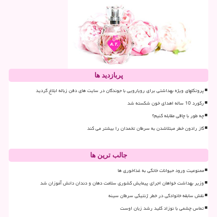
پربازدید ها
پروتکلهای ویژه بهداشتی برای رویارویی با جوندگان در سایت های دفن زباله ابلاغ گردید
رکورد 10 ساله اهدای خون شکسته شد
چه طور با چاقی مقابله کنیم؟
گاز رادون خطر مبتلاشدن به سرطان تخمدان را بیشتر می کند
جالب ترین ها
ممنوعیت ورود حیوانات خانگی به غذاخوری ها
وزیر بهداشت خواهان اجرای پیمایش کشوری سلامت دهان و دندان دانش آموزان شد
نقش سابقه خانوادگی در خطر ژنتیکی سرطان سینه
تماس چشمی با نوزاد کلید رشد زبان اوست