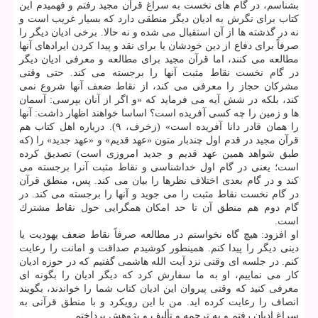
بشناسم، در گام های نخست به سراغ قرآن مجید رفتم و فهمیدم این
كتاب برای نگرش به ادیان دیگر منطقی دارد كه بسیار غریب است و
نه در گذشته ها از آن استقبال می شده و نه حالا. برخی ادیان دیگر را
صرفاً برای دفاع از دین خودشان یا برای نقد و پیدا كردن ایرادهای آنها
مطالعه می كنند، اما قرآن مجید برای مطالعه و معرفی ادیان دیگر
در گام نخست نقاط مثبت آنها را برجسته می كند. حتی وقتی
مشركان حجاز را معرفی می كند، از نقاط ضعف آنها شروع نمی
كند، بلكه در شش آیه می فرماید كه «و اگر از آنان بپرسی: آسمان
ها و زمین را چه كسی آفریده است؟ اساسا خواهند اظهار داشت: آنها
را همان قادر دانا آفریده است» (زخرف، ۹). درباره اهل كتاب هم
قرآن مجید در قدم اول چندبار متون «عهد قدیم» و «عهد جدید» را (كه
طبق شواهد همین عهد قدیم و جدید امروزی است) تصدیق كرده
است؛ یعنی در گام اول خداشناسی و نقاط مثبت آنرا برجسته می
كند و در گام بعدی اختلاف نظرها را بیان می كند. پس، منطق قرآن
در گام نخست نقاط مثبت را می جوید و آنها را برجسته می كند. در
گام دوم هم منطق آن تا حد امكان همگرایی حول نقاط مشترك
است.
او افزود: هیچ گاه نخواستم در مطالعه صرفاً نقاط ضعف یهودیت یا
دینی دیگر را پیدا كنم. همینطور كوشیدم صداقت و امانت را رعایت
كنم. در جلسه ای وقتی نزد آیت الله هاشمی گفتیم كه در حوزه ادیان
كار می نماییم، او به ما سفارش كرد كه دیگر ادیان را بگونه ای
معرفی كنید كه وقتی پیروان این ادیان كتاب شما را خواندند، بگویند
انصاف را رعایت كرده اید. من با این رویكرد و با منطق قرآنی به
سراغ ادیان رفتم و به ترجمه و تألیف و پژوهش پرداختم.