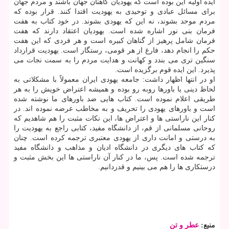
ایده اولیه این بوده است كه یهودیان كاهنان جهان باشند و مردم جهان
برای مسائل عبادی و توحیدی به یهودیت اقتدا كنند. قرار بوده كه
مردم موحد بشوند، نه این كه یهودی بشوند. در خود كتاب به هفت
فرمان بنی نور اشاره شده است. یهودیان اعتقاد دارند كه هفت
فرمان شامل پرهیز از گناهان كبیره است و هر فردی كه این هفت
حكم را انجام دهد، فارغ از هر قومی، رستگار است. یهودیت قرارداد
سنگین تری می بندد و كهانت و هدایت مردم را به سمت نجات می
پذیرد. این ایده قوم برگزیده است.
او در انتها اظهار داشت: جامعه یهودی ایران معمولاً با مشكلاتی به
لحاظ دینی یا باورها روبه رو بوده و همیشه اعتراض خویش را به هر
طریقی اعلام نموده است. كتاب هایی ضد باورهای ما نوشته شده
است و باورهای یهودی را تحریف و به مخاطب عرضه نموده اند. در
كنار این ناراستی ها و اعتراض ها، این نكات مثبت را هم شاهدیم كه
روحانی مسلمانی از قم، از دانشگاه مفید، كتابی راجع به یهودیت را
به درستی و امانت داری از یهودی معتبری ترجمه كرده است. چنان
كه كتاب های دیگری در دانشگاه ادیان و مذاهب و دانشگاه مفید
ترجمه شده است. پس، ما در كنار آن ناراستی ها این بخش مثبت و
درستكاری ها را هم می بینیم و قدردانیم.
منبع:
عطر و تن