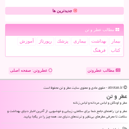
جدیدترین ها
مطالب عطر و تن
بیمار
بهداشت
بیماری
پزشك
رپورتاژ
آموزش
كتاب
فرهنگ
مطالب عطروتن
عطروتن: صفحه اصلی
atrotan.ir - حقوق مادی و معنوی سایت عطر و تن محفوظ است
عطر و تن
عطر و اودکلن و لباس مردانه و لباس زنانه
عطر و تن: راهنمای جامع شما برای سلامتی، زیبایی و خوشبویی. از آخرین اخبار دنیای بهداشت و
سلامت تا معرفی عطرهای بی‌نظیر و ترندهای دنیای مد، همه چیز را در یکجا بیابید.