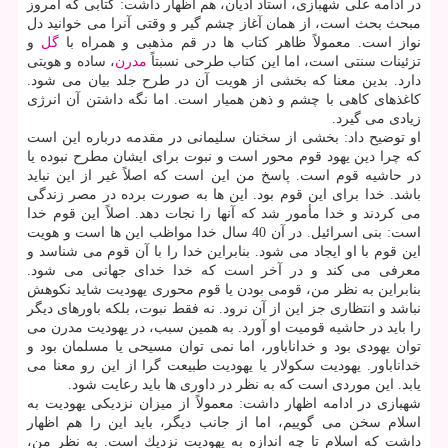
در ادامه علی شهبازی، استاد ادیان، هم اظهار داشت: كتابی كه امروز
مبحث بحث است، از همان آغاز چشم گیر و وقتی آنرا می خوانید دل
نواز است. معمولاً ظاهر كتاب ها در قم مذهبی و همراه با
گل
و
تزئینات سنتی است، اما این كتاب طرحی نسبتاً
مدرن
، ساده و هویتی
دارد. بدین معنا كه بخشی از هویت آن در طرح جلد بیان می شود.
كاغذهای كاهی با چشم و ذهن همیار است. اما نگه داشتن آن انرژی
زیادی می گیرد.
او توضیح داد: بخشی از سخنان سلیمانی در مقدمه درباره این است
كه چرا دین یهود قوم محور است و نبوت برای ایشان مطرح نبوده یا
در حاشیه قوم است. پاسخ من این است كه اصلاً غیر از این نباید
باشد. خدا برای این قوم بود. این ها به صورت برده در مصر زندگی
می كردند و خدا مأمور شد كه آنها را نجات دهد. اصلاً این قوم خدا
است: بنی اسرائیل. در آن 40 سال خدا مواظب این ها است و هویت
این قوم با او ایجاد می شود. بنابراین خدا را با آن قوم می شناسد و
معرفی می كند و در آخر است كه خدا خدای جهانی می شود.
بنابراین به نظر من، قومی بودن یا قوم محوری یهودیت شاید نكوهش
نباشد و انتظاری جز این از آن نرود. نه فقط نبوت، بلكه باورهای دیگر
را باید در حاشیه قومیت او آورد. به همین سبب، در یهودیت مدرن می
توان یهودی بود و خداناباور، اما نمی توان مسیحی یا مسلمان بود و
خداناباور. یهودیت سكولار یا یهودیت طبیعت گرا از این رو معنا می
یابد. این موردی است كه به نظر در داوری ها باید رعایت شود.
شهبازی در ادامه اظهار داشت: معمولاً از میزان نزدیكی یهودیت به
اسلام سخن می گوییم، اما از جانب دیگر، باید این را هم اظهار
داشت كه اسلام تا چه اندازه به یهودیت نزدیك است. به نظر من،