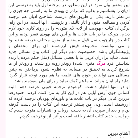
این محقق بیان نمود: در این منطق، در مرحله اول باید به درستی این
ادیان را بشناسیم و بدانیم كه برادران یهودی ما به راستی چه چیزی را
در نظر دارند. یكی از طریق های درست شناختن ادیان هم ترجمه
كردن و مطالعه متون و آثار تألیفی و پژوهشی آنها است. در این راه،
برگردان كتاب «یهودیت از لابه لای متون» را در روند كاری خود لازم
دیدم، چونكه ما در باب عادت ها و آیین های یهودی فقیر بودیم و این
كتاب در چارچوب نقل قول مستقیم از متون مختلف عرضه شده بود
و می توانست مجموعه فیش ارزشمند ای برای محققان و
پژوهشگران باشد. خصوصیت مهم دیگر این كتاب بیان مسائل جدید
است. شاید برادران غربی ما با بعضی مسائل (مثل حكم مرده یا زنده
پنداشتن فرد
مرگ
مغزی شده) زودتر روبه رو شدند و زودتر از ما
شروع كردند به تحقیق در مساله. به نظرم شیوه پرداختن به چنین
مسائلی می تواند در حوزه های علمیه ما هم مورد توجه قرار گیرد.
شاید راه اینان بتواند به ما هم كمك نماید و برای مان سودمند باشد.
او در انتها اظهار داشت: كوشیدم ترجمه خوبی عرضه دهم. البته
كسانی چون آرش آبایی هم در این كار به من كمك كردند. حمیدرضا
فرزین كتابی دیگر در باب عادت ها و باورهای یهودیان ترجمه كرده كه
ارزشمند است. ولی من پیشتر ترجمه این كتاب را در دست گرفته
بودم و بعد از سپردن آن به دست ارزیاب و انتشارات متوجه شدم كه
ویراست جدید كتاب انتشار یافته است و آنرا از نو ترجمه كردم.
آشنای دیرین