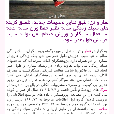
عطر و تن: طبق نتایج تحقیقات جدید، تلفیق گزینه
های سبك زندگی سالم نظیر حفظ وزن سالم، عدم
استعمال سیگار و ورزش منظم، می تواند سبب
افزایش طول عمر شود.
به گزارش
عطر
و تن به نقل از مهر، بگفته پژوهشگران، سبك زندگی
سالم نه تنها سبب افزایش طول عمر می شود بلكه زندگی عاری از
بیماری را هم همراه دارد. پژوهشگران اثبات نموده اند كه شاخصهای
سبك زندگی می تواند تفاوت زیادی در ریسك بیماری و طول عمر
ایجاد كند. این فاكتورها شامل فعالیت فیزیكی، سیگاركشیدن، مصرف
الكل، رژیم غذایی و وزن است. پژوهشگران اذعان می كنند:
«مطالعات نشان می دهند سیگار كشیدن، عدم تحرك فیزیكی، رژیم
غذایی بی كیفیت، و مصرف مشروبات الكلی در بالغ بر ۶۰ درصد از
مرگ
های زودهنگام تأثیر داشته و ۷.۴ تا ۱۷.۹ سال از عمر را كوتاه
می كند.» در این مطالعه، پژوهشگران داده های دو منبع اطلاعاتی را
بررسی كردند؛ گروه اول اطلاعات مربوط به ۷۳، ۱۹۶ پرستار زن
بود. اطلاعات گروه دوم مربوط به ۳۸، ۳۶۶ متخصص مرد در حوزه
سلامت
بود. دانشمندان بر طبق ارزیابی ۵ فاكتور سبك زندگی به
شركت كنندگان از ۰ تا ۵ نمره دادند: وزن سالم، عدم استعمال