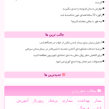
گردید
عوارض دندان قروچه را جدی بگیرید
رکورد 10 ساله اهدای خون شکسته شد
چه طور با چاقی مقابله کنیم؟
جالب ترین ها
3 دلیل پنهان برای بیدار شدن مکرر از خواب در هنگام شب
عرضه خدمات مشاوره ای آنلاین تغذیه با شیرمادر در بیمارستان بهرامی
برای کاهش خطر زوال عقل به جای تماشای تلویزیون مطالعه کنید
محصولات غیر مجاز روجا جمع آوری می شود
جدیدترین ها
مطالب عطر و تن
بیمار
بهداشت
بیماری
پزشك
رپورتاژ
آموزش
كتاب
فرهنگ