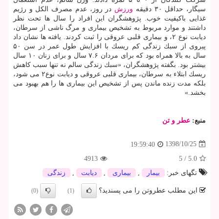
سیگار، حداقل ۳۰ دقیقه
ورزش
در روز، عدم مصرف الكل و رژیم
غذایی باكیفیت خوب. پژوهشگران این افراد را سال ها تحت نظر
داشتند و موارد مربوط به تشخیص بیماری و مرگ ناشی از سرطان،
دیابت نوع ۲، و بیماری قلبی عروقی را ثبت كردند. یافته ها نشان داد
پیروی از سبك زندگی كم ریسك با افزایش طول عمر در سن ۵۰
سال به بالا همراه بود كه برای مردان ۷.۶ سال و برای زنان ۱۰ سال
بیشتر بود. بگفته پژوهشگران، «سبك زندگی سالم نه تنها سبب كاهش
ریسك ابتلاء به سرطان، بیماری قلبی عروقی و دیابت نوع۲ می شود،
بلكه مدت زنده ماندن پس از تشخیص این بیماری ها را هم بهبود می
بخشد.»
منبع:
عطر و تن
1398/10/25
19:59:40
4913
5
/
5.0
تگهای خبر:
بیمار
,
بیماری
,
دیابت
,
زندگی
این مطلب عطروتن را می پسندید؟
(0)
(1)