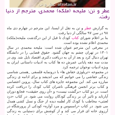
عطر و تن: ملیحه (ملكه) محمدی، مترجم از دنیا
رفت.
به گزارش
عطر
و تن به نقل از ایسنا، این مترجم در چهارم دی ماه
۹۸ در سن ۹۷ سالگی از دنیا رفت.
بنا بر اعلام شورای
كتاب
كودك تا قبل از این درگذشت ملیحه(ملكه)
محمدی اعلام نشده بوده است.
در معرفی این مترجم عنوان شده است: ملیحه محمدی در سال
۱۳۰۱ در تهران چشم به جهان گشود. حقوق قضایی را در دانشگاه
تهران دنبال كرد و بعد از آن به دریافت دكتری اقتصاد نایل شد. وی در
مدت سه دهه پایانی عمرش ده ها كتاب به ادبیات داستانی ایران به
ویژه ادبیات نوجوان ترجمه كرد.
در مجموعه «تریلوژی خفاش ها» با درونمایه فلسفی _هستی شناسی
زندگی خفاشی را می خوانیم كه می اندیشد و برای ادامه ی زندگی
مبارزه می كند. این مجموعه جایزه های كتاب سال، پروین اعتصامی
و كتاب برتر انجمن فرهنگی ناشران كتاب كودك را دریافت كرده
است. در دو كتاب «برگشت نیست» و «آن روی حقیقت» فجایع دوران
آپارتاید و تاثیر آن بر زندگی كودكان روایت می شود. در كتاب «دزد
لعنتی» مخاطب با كودك كار لطمه دیده از جنگ و نسل كشی همدل
می شود. در كتاب «راسموس و مرد آواره» كودكی از پرورشگاه در
آرزوی خانه ای فرار می كند و از كوشش برای دستیابی به زندگی