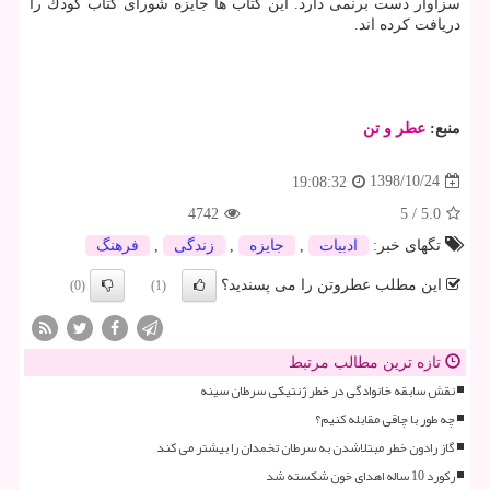
سزاوار دست برنمی دارد. این كتاب ها جایزه شورای كتاب كودك را
دریافت كرده اند.
منبع:
عطر و تن
1398/10/24
19:08:32
4742
5
/
5.0
تگهای خبر:
ادبیات
,
جایزه
,
زندگی
,
فرهنگ
این مطلب عطروتن را می پسندید؟
(0)
(1)
تازه ترین مطالب مرتبط
نقش سابقه خانوادگی در خطر ژنتیکی سرطان سینه
چه طور با چاقی مقابله کنیم؟
گاز رادون خطر مبتلاشدن به سرطان تخمدان را بیشتر می کند
رکورد 10 ساله اهدای خون شکسته شد