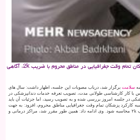
عطر و تن: دبیر و رئیس دبیرخانه شورای عالی بیمه سلامت، از تصویب تعرفه خدمات دندانپزشكی و تصویب محاسبه كاركرد پزشكان تمام وقت جغرافیایی در مناطق محروم با ضریب 2k، آگاهی
مه
سلامت
برگزار شد، درباب مصوبات این جلسه، اظهار داشت: سال های
 با كار كارشناسی طولانی مدت، تصویب تعرفه خدمات دندانپزشكی در
زشكی در جلسه امروز بررسی شده و به تصویب رسید، اما جزئیات آن باید
سبه كاركرد پزشكان تمام وقت جغرافیایی مناطق محروم، افزود: به جهت
اینكه از خدمات پزشكان تمام وقت جغرافیایی شاغل در مناطق محروم، بهره بیشتری ببریم، در این نشست مقرر شد كه تعرفه این پزشكان با ضریب ۲k محاسبه شود. وی ادامه داد: همین طور مقرر شد، مراكز درمانی و