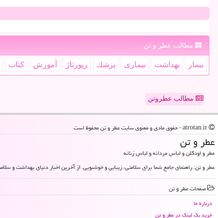
مطالب عطر و تن
بیمار
بهداشت
بیماری
پزشك
رپورتاژ
آموزش
كتاب
مطالب عطروتن
atrotan.ir - حقوق مادی و معنوی سایت عطر و تن محفوظ است
عطر و تن
عطر و اودکلن و لباس مردانه و لباس زنانه
عطر و تن: راهنمای جامع شما برای سلامتی، زیبایی و خوشبویی. از آخرین اخبار دنیای بهداشت و سلامت
صفحات عطر و تن
درباره ما
خرید بک لینک در عطر و تن