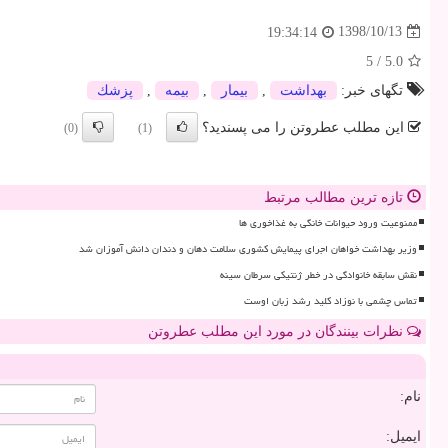
1398/10/13
19:34:14
5
/
5.0
تگهای خبر:
بهداشت
,
بیمار
,
بیمه
,
پزشك
این مطلب عطروتن را می پسندید؟
(0)
(1)
تازه ترین مطالب مرتبط
ممنوعیت ورود حیوانات خانگی به غذاخوری ها
وزیر بهداشت خواهان اجرای پیمایش کشوری سلامت دهان و دندان دانش آموزان شد
نقش سابقه خانوادگی در خطر ژنتیکی سرطان سینه
تماس چشمی با نوزاد کلید رشد زبان اوست
نظرات بینندگان در مورد این مطلب عطروتن
نام:
ایمیل: