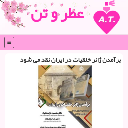
عطر و تن
منو
برآمدن ژانر خلقیات در ایران نقد می شود