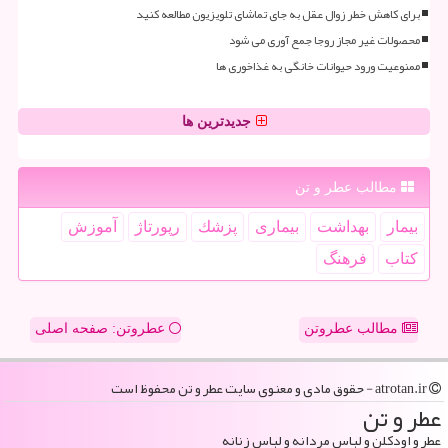
برای کاهش خطر زوال عقل به جای تماشای تلویزیون مطالعه کنید
محصولات غیر مجاز روجا جمع آوری می شود
ممنوعیت ورود حیوانات خانگی به غذاخوری ها
جدیدترین ها
مطالب عطر و تن
بیمار
بهداشت
بیماری
پزشك
رپورتاژ
آموزش
كتاب
فرهنگ
مطالب عطروتن
عطروتن: صفحه اصلی
atrotan.ir - حقوق مادی و معنوی سایت عطر و تن محفوظ است
عطر و تن
عطر و اودکلن و لباس مردانه و لباس زنانه