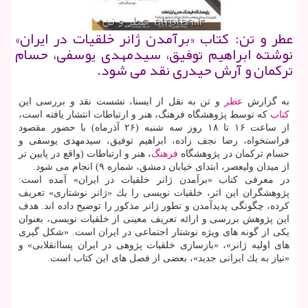
عطر و تن: كتاب «برآمدن ژانر خلقیات در ایران»
نوشته ابراهیم توفیق، سیدمهدی یوسفی، حسام
تركمان و آرش حیدری نقد می شود.
به گزارش
عطر
و تن به نقل از ایسنا، نشست نقد و بررسی این
كتاب
كه توسط پژوهشگاه فرهنگ، هنر و ارتباطات انتشار یافته است،
از ساعت ۱۶ تا ۱۸ روز سه شنبه (۲۶ آذرماه) با حضور مقصود
فراستخواه، رضا نجف زاده، ابراهیم توفیق، سیدمهدی یوسفی و
حسام تركمان در پژوهشگاه
فرهنگ
، هنر و ارتباطات (واقع در پایین تر
از میدان ولیعصر، ابتدای خیابان دمشق، شماره ۹) انجام می شود.
در معرفی كتاب «برآمدن ژانر خلقیات در ایران» آمده است:
پژوهشگران این اثر، خلقیات نویسی را یك «ژانر نوشتاری» تعریف
كرده، چگونگی پدیدآمدن و تطور ژانر مذكور را توضیح داده اند. هدف
این پژوهش بررسی و ارائه تعریف معینی از خلقیات نویسی، بعنوان
یكی از گونه های ویژه نوشتار اجتماعی در ایران است. «شكل گیری
های اولیه ژانر»، «بازسازی خلقیات پژوهی در ایران پساانقلابی» و
«نیاز به یك ایرانی جدید»، بعضی از فصل های این كتاب است.