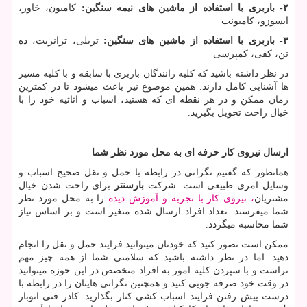
۲-
باربری با استفاده از ماشین های نیمه سنگین:
کامیون، خاور،
ایسوزو، کامیونت
۳-
باربری با استفاده از ماشین های سنگین:
تریلی، ترانزیت، ده
تن، کفی، کمپرسی
در نظر داشته باشید که کلیه رانندگان باربری با سابقه و با کلیه مسیر
ها آشنایی کامل دارند. همین موضوع نیز باعث میشود تا در کمترین
زمان ممکن و در هر نقطه ای که هستید، اسباب و اثاثیه خود را با
خیال راحت تحویل بگیرید.
ارسال نیروی کار حرفه ای به محل مورد نظر شما
همانطور که گفتیم نگرانی در رابطه با حمل و نقل صحیح اسباب و
وسایل امری طبیعی است. شرکت
بارسنتر
برای راحت شدن خیال
مشتریان
، نیروی کار با تجربه و آموزش دیده
را به محل مورد نظر
شما میفرستد. تعداد افراد ارسال شده متغیر است و بر اساس نیاز
شما محاسبه میگردد.
ممکن است تصور کنید که خودتان میتوانید فرایند حمل و نقل را انجام
دهید. اما در نظر داشته باشید که سلامتی شما از همه چیز مهم
تراست و با سپردن کلیه امور به افراد متخصص در این حوزه میتوانید
در وقت خود صرفه جویی کنید و همچنین نگرانی هایتان را در رابطه با
درست پیش رفتن فرایند اسباب کشی کنار بگذارید. کادر فنی اتوبار