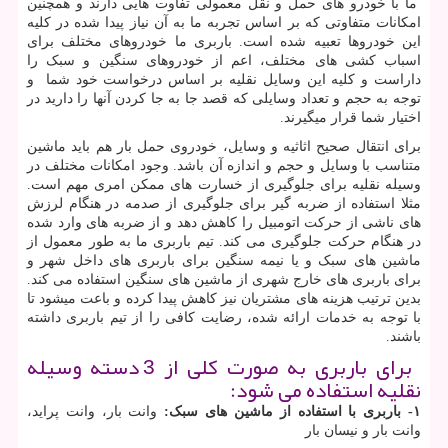
ما با خودرو های حمل و نقل معمولی تفاوت هایی دارند و همچنین
امکانات متفاوتی که بر اساس تجربه ما به آن نیاز پیدا شده در کلیه
این خودروها تعبیه شده است. باربری ما خودروهای مختلف برای
اسباب کشی های مختلف، اعم از خودروهای سنگین و سبک را
داراست و کلیه این وسایل نقلیه بر اساس درخواست خود شما و
توجه به حجم و تعداد وسایلی که قصد جا به جا کردن آنها را دارید در
اختیار شما قرار میگیرند.
برای انتقال صحیح اثاثیه و وسایل، خودروی حمل بار هم باید ماشین
متناسب با وسایل و حجم و اندازه آن باشد. وجود امکانات مختلف در
وسیله نقلیه برای جلوگیری از خسارت های ممکن امری مهم است.
مثلا استفاده از ضربه گیر برای جلوگیری از صدمه در هنگام لرزش
های ناشی از حرکت اتومبیل را کاهش دهد و از ضربه های وارد شده
در هنگام حرکت جلوگیری می کند. تیم باربری ما به طور معمول از
ماشین های سبک و یا نیمه سنگین برای باربری های داخل شهر و
برای باربری های خارج شهری از ماشین های سنگین استفاده می کند.
بدین ترتیب هزینه های مشتریان نیز کاهش پیدا کرده و باعت میشود تا
با توجه به خدمات ارائه شده، رضایت کافی را از تیم باربری داشته
باشند.
برای باربری به صورت کلی از 3 دسته وسیله
نقلیه استفاده می شود:
۱
-
باربری با استفاده از ماشین های سبک:
وانت بار، وانت پراید،
وانت بار و نیسان بار