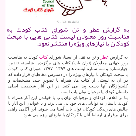
به گزارش عطر و تن شورای كتاب كودك به
مناسبت روز معلولان لیست كتابی هایی با مبحث
كودكان با نیازهای ویژه را منتشر نمود.
به گزارش
عطر
و تن به نقل از ایسنا، شورای
كتاب
كودك به مناسبت
روز جهانی معلولان (توان یاب) كتاب های برگزیده، شایسته تقدیر،
چهارستاره و سه ستاره لیست های ۱۳۹۴ -۱۳۹۷ شورای كتاب كودك
با مبحث كودكان با نیازهای ویژه را در دسترس مخاطبان قرار داده كه
در آن به لیستی از كتاب ها، همراه با تصویر جلد، مشخصات و
كلیدواژگان آنها دست پیدا می كنید. در این آثار شخصیت اصلی
داستان كودك یا نوجوان توان یاب است.
بنا بر اعلام، كودكان و نوجوانان توان یاب با خواندن این آثار همراه با
كودك داستان به توانایی های خود پی می برند و با خواندن این آثار با
چالش های زندگی كودكان توان یاب آشنا می شوند. این آگاهی راهی
برای برقراری ارتباط آنان با كودكان با نیازهای ویژه می شود.