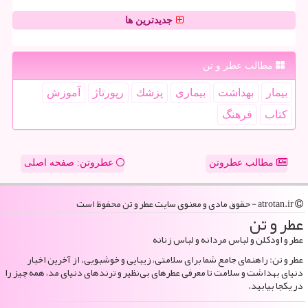
جدیدترین ها
مطالب عطر و تن
بیمار
بهداشت
بیماری
پزشك
رپورتاژ
آموزش
كتاب
فرهنگ
مطالب عطروتن
عطروتن: صفحه اصلی
atrotan.ir - حقوق مادی و معنوی سایت عطر و تن محفوظ است
عطر و تن
عطر و اودکلن و لباس مردانه و لباس زنانه
عطر و تن: راهنمای جامع شما برای سلامتی، زیبایی و خوشبویی. از آخرین اخبار
دنیای بهداشت و سلامت تا معرفی عطرهای بی‌نظیر و ترندهای دنیای مد، همه چیز را
در یکجا بیابید.