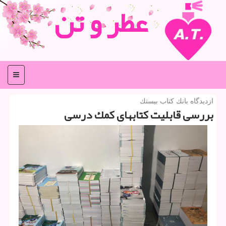
عطر و تن
منو
ازدیدگاه بانك كتاب بیستك
بررسی قابلیت كتابهای كمك ‏درسی