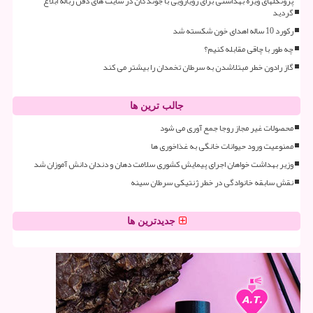
پروتکلهای ویژه بهداشتی برای رویارویی با جوندگان در سایت های دفن زباله ابلاغ
گردید
رکورد 10 ساله اهدای خون شکسته شد
چه طور با چاقی مقابله کنیم؟
گاز رادون خطر مبتلاشدن به سرطان تخمدان را بیشتر می کند
جالب ترین ها
محصولات غیر مجاز روجا جمع آوری می شود
ممنوعیت ورود حیوانات خانگی به غذاخوری ها
وزیر بهداشت خواهان اجرای پیمایش کشوری سلامت دهان و دندان دانش آموزان شد
نقش سابقه خانوادگی در خطر ژنتیکی سرطان سینه
جدیدترین ها