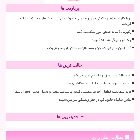
پربازدید ها
پروتکلهای ویژه بهداشتی برای رویارویی با جوندگان در سایت های دفن زباله ابلاغ
گردید
رکورد 10 ساله اهدای خون شکسته شد
چه طور با چاقی مقابله کنیم؟
گاز رادون خطر مبتلاشدن به سرطان تخمدان را بیشتر می کند
جالب ترین ها
محصولات غیر مجاز روجا جمع آوری می شود
ممنوعیت ورود حیوانات خانگی به غذاخوری ها
وزیر بهداشت خواهان اجرای پیمایش کشوری سلامت دهان و دندان دانش آموزان شد
نقش سابقه خانوادگی در خطر ژنتیکی سرطان سینه
جدیدترین ها
مطالب عطر و تن