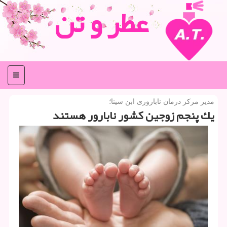
عطر و تن
منو
مدیر مركز درمان ناباروری ابن سینا؛
یك پنجم زوجین كشور نابارور هستند