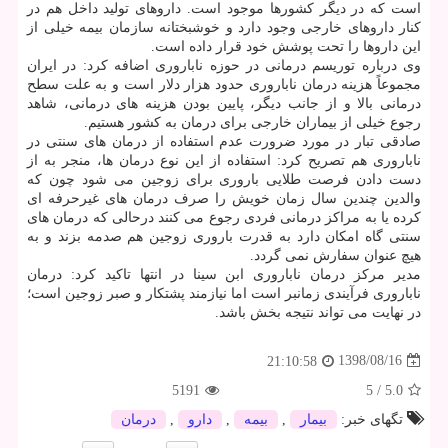
است كه در دیگر كشورها موجود است. داروهای تولید داخل هم در
كنار داروهای خارجی وجود دارد و خوشبختانه سازمان بیمه خیلی از
این داروها را تحت پوشش خود قرار داده است.
وی درباره توریسم درمانی در حوزه ناباروری اضافه كرد: در ایران
مجموعاً هزینه درمان ناباروری حدود هزار دلار است و به علت سطح
درمانی بالا و از جانب دیگر، پایین بودن هزینه های درمانی، شاهد
رجوع خیلی از بیماران خارجی برای درمان به كشور هستیم.
صادقی تبار در مورد ضرورت عدم استفاده از درمان های سنتی در
ناباروری هم تصریح كرد: استفاده از این نوع درمان ها، منجر به از
دست دادن فرصت طلایی باروری برای زوجین می شود چون كه
والدین چندین سال زمان خویش را صرف درمان های غیرحرفه ای
كرده یا به مراكز درمانی فردی رجوع می كنند درحالی كه درمان های
سنتی گاه امكان دارد به قدرت باروری زوجین هم صدمه بزند و به
هیچ عنوان سفارش نمی گردد.
مدیر مركز درمان ناباروری ابن سینا در انتها تاكید كرد: درمان
ناباروری فرآیندی زمانبر است اما نیازمند پشتكار و صبر زوجین است؛
در نهایت می تواند نتیجه بخش باشد.
1398/08/16
21:10:58
5191
5
/
5.0
تگهای خبر:
بیمار
,
بیمه
,
دارو
,
درمان