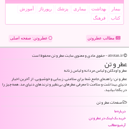
بیمار
بهداشت
بیماری
پزشك
رپورتاژ
آموزش
كتاب
فرهنگ
مطالب عطروتن
عطروتن: صفحه اصلی
atrotan.ir - حقوق مادی و معنوی سایت عطر و تن محفوظ است
عطر و تن
عطر و اودکلن و لباس مردانه و لباس زنانه
عطر و تن: راهنمای جامع شما برای سلامتی، زیبایی و خوشبویی. از آخرین اخبار
دنیای بهداشت و سلامت تا معرفی عطرهای بی‌نظیر و ترندهای دنیای مد، همه چیز را
در یکجا بیابید.
صفحات عطر و تن
درباره ما
خرید بک لینک در عطر و تن
آرشیو مطالب