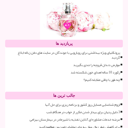
پربازدید ها
پروتکلهای ویژه بهداشتی برای رویارویی با جوندگان در سایت های دفن زباله ابلاغ
گردید
عوارض دندان قروچه را جدی بگیرید
رکورد 10 ساله اهدای خون شکسته شد
چه طور با چاقی مقابله کنیم؟
جالب ترین ها
لزوم شناسایی مسایل روز کشور و برنامه ریزی برای حل آنها
3 دلیل پنهان برای بیدار شدن مکرر از خواب در هنگام شب
عرضه خدمات مشاوره ای آنلاین تغذیه با شیرمادر در بیمارستان بهرامی
برای کاهش خطر زوال عقل به جای تماشای تلویزیون مطالعه کنید