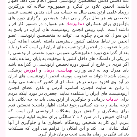
نگه داشتن دانش متخصصین ارتودنسی كشور انجام می دهد، اظهار
داشت: انجمن علاوه بر كنگره و سمپوزیوم سالانه كه بزرگترین
رویداد علمی ارتودنسی سال به حساب می آید، چندین نشست علمی
تخصصی هم هر سال برگزار می نماید. همینطور برگزاری دوره های
بازآموزی برای همكاران
دندانپزشك
هم همواره در دستور كار قرار
داشته است. نایب رییس انجمن ارتودنتیست های ایران، در پاسخ به
این سوال كه مردم چگونه می توانند به متخصصین ارتودنسی عضو
انجمن در نقاط مختلف كشور دسترسی داشته باشند، اضافه كرد:
شرط عضویت در انجمن ارتودنتیست های ایران این است كه فرد باید
بعد از گذراندن دوره دندانپزشكی عمومی، دوره تخصص ارتودنسی را
در یكی از دانشگاه های داخل كشور با موفقیت به پایان رسانده باشد.
اگر فردی در خارج از كشور دوره تخصص ارتودنسی را گذرانده باشد
باید مدرك وی به تایید وزارت
بهداشت
،
درمان
و
آموزش
پزشكی
رسیده باشد تا بتواند به عضویت پیوسته انجمن ارتودنتیست های ایران
در آید. وی افزود: مردم در هر نقطه ای از كشور كه باشند می توانند
با رفتن به سایت انجمن، اسامی، آدرس و تلفن اعضای انجمن
ارتودنتیست های ایران را مشاهده نمایند. جعفری در مورد اینكه مردم
برای
خدمات
درمانی و جلوگیری از ارتودنسی باید به چه نكاتی باید
توجه نمایند و به چه كسانی رجوع نمایند، اظهار داشت: نخستین قدم
برای پیشگیری و كاهش بروز مشكلات ارتودنسی این است كه
كودكان خویش را در سن ۶ تا ۷ سالگی برای معاینه اولیه ارتودنسی
ببریم. این كار به تشخیص زودهنگام ناهنجاری ها و جلوگیری از آنها
كمك شایانی می كند و این امكان را فراهم می آورد كه مشكلات
دندانی فكی در زمان مناسب تحت درمان قرار گیرد.