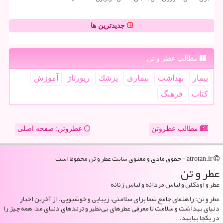
جدیدترین ها
مطالب عطر و تن
بیمار
بهداشت
بیماری
پزشك
رپورتاژ
آموزش
كتاب
فرهنگ
مطالب عطروتن
عطروتن: صفحه اصلی
atrotan.ir - حقوق مادی و معنوی سایت عطر و تن محفوظ است
عطر و تن
عطر و اودکلن و لباس مردانه و لباس زنانه
عطر و تن: راهنمای جامع شما برای سلامتی، زیبایی و خوشبویی. از آخرین اخبار
دنیای بهداشت و سلامت تا معرفی عطرهای بی‌نظیر و ترندهای دنیای مد، همه چیز را
در یکجا بیابید.