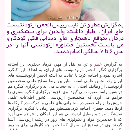
به گزارش عطر و تن نایب رییس انجمن ارتودنتیست
های ایران، اظهار داشت: والدین برای پیشگیری و
درمان بموقع ناهنجاری های دندانی فكی كودكان،
می بایست نخستین مشاوره ارتودنسی آنها را در
سن ۶ تا ۷ سالگی انجام دهند.
به گزارش
عطر
و تن به نقل از مهر، فرهاد جعفری، در آستانه
برگزاری كنگره انجمن ارتودنتیست های ایران، به اهداف این كنگره
اشاره نمود و اضافه كرد: با عنایت به اینكه انجمن ارتودنتیست های
ایران یك انجمن علمی است، بنابراین ارتقا سطح علمی متخصصین
ارتودنسی از وظایف اصلی آن به حساب می آید و برگزاری كنگره هم
در همین راستا صورت می گیرد. وی افزود: برگزاری كنگره بستری را
فراهم می آورد كه متخصصین ارتودنسی كشور اطلاعات علمی
خویش را از راه حضور در سخنرانی های علمی و شركت در كارگاه ها
ارتقا دهند. جعفری اضافه كرد: همینطور هم زمان با كنگره، برگزاری
نمایشگاه مواد و وسایل ارتودنسی هم این امكان را فراهم می آورد
كه با جدیدترین مواد و تكنولوژی های روز در رشته ارتودنسی آشنا
گردند. وی در توضیح این سوال كه انجمن چه كارهایی برای به روز