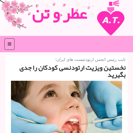
عطر و تن
منو
نایب رئیس انجمن ارتودنتیست های ایران؛
نخستین ویزیت ارتودنسی كودكان را جدی
بگیرید