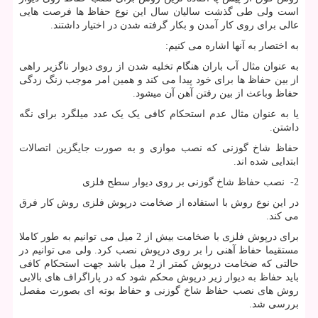
است ولی طی گذشت سالیان سال این نوع حفاظ ها فرصت هایی
عالی برای روی کار آمدن و بکار گرفته شدن در اختیار داشتند.
به اختصار به آنها اشاره می کنیم
:
به عنوان مثال آب باران هنگام تخلیه شدن از روی دیوار ناگزیر راهی
از بین حفاظ ها برای خود پیدا می کند و همین امر موجب زنگ زدگی
حفاظ وباعث از بین رفتن آهن آن میشود.
یا به عنوان مثال عدم استحکام کافی یک یک عدد میلگرد برای نگه
داشتن.
حفاظ شاخ گوزنی که نصب موازی و به صورت جایگزین اتصالات
ابتدایی شده اند.
2- نصب حفاظ شاخ گوزنی بر روی دیوار سطح فلزی
در این نوع روش با استفاده از ضخامت درپوش فلزی روش کار فرق
می کند.
برای درپوش فلزی با ضخامت بیش از 2 میل می توانیم به طور کاملا
مستقیما حفاظ آهنی را بر روی درپوش نصب کرد. ولی می توانیم در
حالتی که ضخامت درپوش کمتر از 2 میل باشد جهت استحکام کافی
باید حفاظ به دیوار زیر درپوش محکم شود که در پاراگراف های بالایی
روش های نصب حفاظ شاخ گوزنی و حفاظ بوته ای بصورت مفصل
بررسی شد.