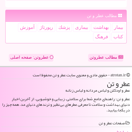
مطالب عطر و تن
بیمار
بهداشت
بیماری
پزشك
رپورتاژ
آموزش
كتاب
فرهنگ
مطالب عطروتن
عطروتن: صفحه اصلی
atrotan.ir - حقوق مادی و معنوی سایت عطر و تن محفوظ است
عطر و تن
عطر و اودکلن و لباس مردانه و لباس زنانه
عطر و تن: راهنمای جامع شما برای سلامتی، زیبایی و خوشبویی. از آخرین اخبار
دنیای بهداشت و سلامت تا معرفی عطرهای بی‌نظیر و ترندهای دنیای مد، همه چیز را
در یکجا بیابید.
صفحات عطر و تن
درباره ما