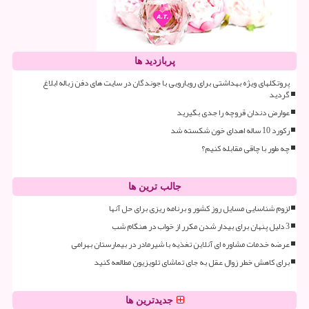
پربازدید ها
پروتکلهای ویژه بهداشتی برای رویارویی با جوندگان در سایت های دفن زباله ابلاغ
گردید
عوارض دندان قروچه را جدی بگیرید
رکورد 10 ساله اهدای خون شکسته شد
چه طور با چاقی مقابله کنیم؟
جالب ترین ها
لزوم شناسایی مسایل روز کشور و برنامه ریزی برای حل آنها
3 دلیل پنهان برای بیدار شدن مکرر از خواب در هنگام شب
عرضه خدمات مشاوره ای آنلاین تغذیه با شیرمادر در بیمارستان بهرامی
برای کاهش خطر زوال عقل به جای تماشای تلویزیون مطالعه کنید
جدیدترین ها