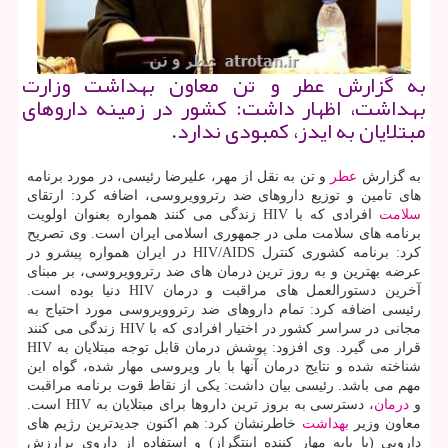
به گزارش عطر و تن معاون بهداشت وزارت
بهداشت، اظهار داشت: كشور در زمینه داروهای
مبتلایان به ایدز، كمبودی ندارد.
به گزارش
عطر
و تن به نقل از مهر، علیرضا رئیسی، در مورد برنامه
های تامین و توزیع داروهای ضد رتروویروسی، اضافه كرد: ارتقای
سلامت
افرادی كه با HIV زندگی می كنند همواره بعنوان اولویت
برنامه های سلامت ملی در جمهوری اسلامی ایران است. وی تصریح
كرد: برنامه كشوری كنترل HIV/AIDS در ایران همواره پیشرو در
عرضه بهترین و به روز ترین درمان های ضد رتروویروسی، بر مبنای
آخرین دستورالعمل های مراقبت و درمان HIV دنیا بوده است.
رئیسی اضافه كرد: تمام داروهای ضد رتروویروسی مورد احتیاج به
مجانی در سراسر كشور در اختیار افرادی كه با HIV زندگی می كنند
قرار می گیرد. وی افزود: پوشش درمان قابل توجه مبتلایان به HIV
شناخته شده و نتایج درمان آنها با بار ویروسی مهار شده، گواه این
مهم می باشد. رئیسی بیان داشت: یكی از نقاط قوت برنامه مراقبت
و
درمان
، دسترسی به بروز ترین داروها برای مبتلایان به HIV است.
معاون وزیر
بهداشت
خاطرنشان كرد: هم اكنون جدیدترین رژیم های
دارویی (با پایه مهار كننده اینتگراز) و استفاده از داروی پرارزش