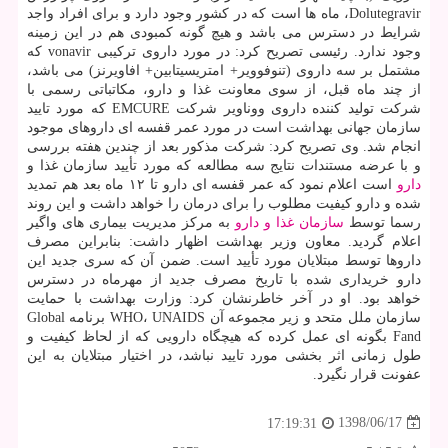
Dolutegravir، ماه ها است كه در كشور وجود دارد و برای افراد واجد
شرایط در دسترس می باشد و هیچ گونه كمبودی هم در این زمینه
وجود ندارد. رئیسی تصریح كرد: در مورد داروی تركیبی vonavir كه
مشتمل بر سه داروی (تنوفوویر+ امتریسیتابین+ افاویرنز) می باشد،
از چند ماه قبل، از سوی معاونت غذا و دارو، مكاتباتی رسمی با
شركت تولید كننده داروی ووناویر شركت EMCURE كه مورد تایید
سازمان جهانی بهداشت است در مورد عمر قفسه ای داروهای موجود
انجام شد. وی تصریح كرد: شركت مذكور بعد از چندین هفته بررسی
و با عرضه مستندات نتایج سه مطالعه كه مورد تأیید سازمان غذا و
دارو
است اعلام نمود كه عمر قفسه ای دارو تا ۱۲ ماه بعد هم تمدید
شده و دارو كیفیت مطلوب را برای درمان را خواهد داشت و این روند
رسما توسط
سازمان غذا و دارو
به مركز مدیریت بیماری های واگیر
اعلام گردید. معاون وزیر بهداشت اظهار داشت: بنابراین مصرف
داروها توسط مبتلایان مورد تأیید است. ضمن آن كه سری جدید این
دارو خریداری شده با تاریخ مصرف جدید از مهرماه در دسترس
خواهد بود. او در آخر خاطرنشان كرد: وزارت بهداشت با حمایت
سازمان ملل متحد و زیر مجموعه آن WHO، UNAIDS برنامه Global
Fand بگونه ای عمل كرده كه هیچگاه دارویی كه از لحاظ كیفیت و
طول زمانی اثر بخشی مورد تایید نباشد، در اختیار مبتلایان به این
عفونت قرار نگیرد.
1398/06/17
17:19:31