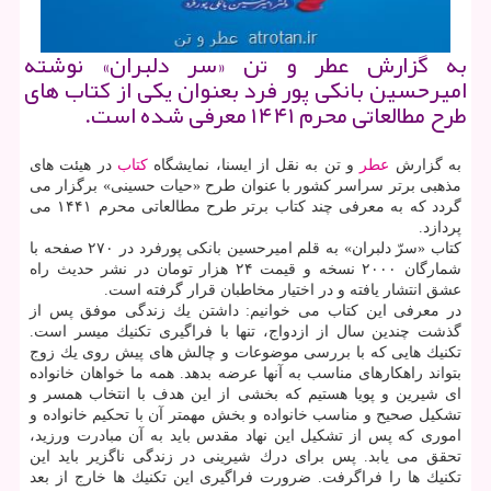
به گزارش عطر و تن «سر دلبران» نوشته
امیرحسین بانكی پور فرد بعنوان یكی از كتاب های
طرح مطالعاتی محرم ۱۴۴۱ معرفی شده است.
به گزارش
عطر
و تن به نقل از ایسنا، نمایشگاه
كتاب
در هیئت های
مذهبی برتر سراسر كشور با عنوان طرح «حیات حسینی» برگزار می
گردد كه به معرفی چند كتاب برتر طرح مطالعاتی محرم ۱۴۴۱ می
پردازد.
كتاب «سرّ دلبران» به قلم امیرحسین بانكی پورفرد در ۲۷۰ صفحه با
شمارگان ۲۰۰۰ نسخه و قیمت ۲۴ هزار تومان در نشر حدیث راه
عشق انتشار یافته و در اختیار مخاطبان قرار گرفته است.
در معرفی این كتاب می خوانیم: داشتن یك زندگی موفق پس از
گذشت چندین سال از ازدواج، تنها با فراگیری تكنیك میسر است.
تكنیك هایی كه با بررسی موضوعات و چالش های پیش روی یك زوج
بتواند راهكارهای مناسب به آنها عرضه بدهد. همه ما خواهان خانواده
ای شیرین و پویا هستیم كه بخشی از این هدف با انتخاب همسر و
تشكیل صحیح و مناسب خانواده و بخش مهمتر آن با تحكیم خانواده و
اموری كه پس از تشكیل این نهاد مقدس باید به آن مبادرت ورزید،
تحقق می یابد. پس برای درك شیرینی در زندگی ناگزیر باید این
تكنیك ها را فراگرفت. ضرورت فراگیری این تكنیك ها خارج از بعد