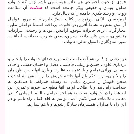
فردی از جهت اجتماعی هم حائز اهمیت می باشد چون كه خانواده
سلول بنیادی و حقیقی پیكر جامعه است كه
سلامت
آن سلامت
روحی و رشد فكری جامعه را به دنبال دارد.
امیرحسین بانكی پورفرد در كتاب «سرّ دلبران» به مرور عوامل
آرامش بخش و نشاط آفرین در خانواده پرداخته است؛ عواملی نظیر:
معیارگرایی برای خانواده موفق، آرامش، مودت و رحمت، مراودات
زناشویی، حسن ظن، ذائقه شیرین، سخن شیرین، صداقت، اطاعت،
صبر، سازگاری، اصول تعالی خانواده.
در برشی از كتاب هم آمده است: همه باید فضای خانواده را با حلم و
بردباری علوی، حسن و زیبایی فاطمی، فضل و احسان حسنی و حیای
حسینی نورانی نماییم و با اعتماد به نظارت و یاری آنها حسن ظن مان
را بالا ببریم و با ذكر نام آنها ذائقه خویش را و با انس به احادیث
سخن خویش را شیرین نماییم، به وسیله همراهی با صدیقین به
صداقت راه یابیم و با اطاعت اوامر آنها مطیع خدا شویم و تمرین این
اطاعت را در خانواده نسبت به هم اجرا نماییم و البته تا زمانی كه در
مقابل ناملایمات صبر نكنیم، نمی توانیم به قله كمال راه یابیم و در
این راه با مدارا با همسرمان سازگار شویم و با هم بسازیم.