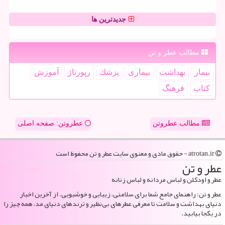
جدیدترین ها
مطالب عطر و تن
بیمار
بهداشت
بیماری
پزشك
رپورتاژ
آموزش
كتاب
فرهنگ
مطالب عطروتن
عطروتن: صفحه اصلی
atrotan.ir - حقوق مادی و معنوی سایت عطر و تن محفوظ است
عطر و تن
عطر و اودکلن و لباس مردانه و لباس زنانه
عطر و تن: راهنمای جامع شما برای سلامتی، زیبایی و خوشبویی. از آخرین اخبار
دنیای بهداشت و سلامت تا معرفی عطرهای بی‌نظیر و ترندهای دنیای مد، همه چیز را
در یکجا بیابید.