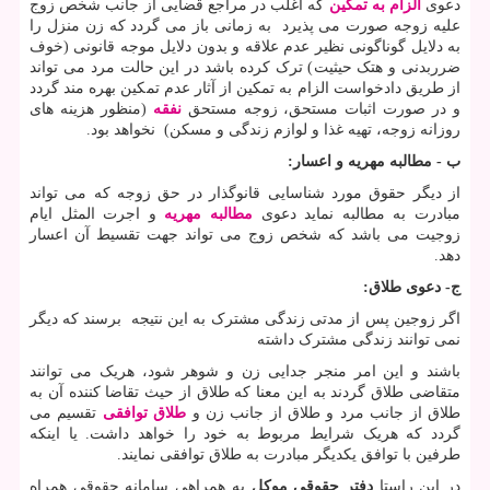
دعوی
الزام به تمکین
که اغلب در مراجع قضایی از جانب شخص زوج
علیه زوجه صورت می پذیرد به زمانی باز می گردد که زن منزل را
به دلایل گوناگونی نظیر عدم علاقه و بدون دلایل موجه قانونی (خوف
ضرربدنی و هتک حیثیت) ترک کرده باشد در این حالت مرد می تواند
از طریق دادخواست الزام به تمکین از آثار عدم تمکین بهره مند گردد
و در صورت اثبات مستحق، زوجه مستحق
نفقه
(منظور هزینه های
روزانه زوجه، تهیه غذا و لوازم زندگی و مسکن) نخواهد بود.
ب - مطالبه مهریه و اعسار:
از دیگر حقوق مورد شناسایی قانوگذار در حق زوجه که می تواند
مبادرت به مطالبه نماید دعوی
مطالبه مهریه
و اجرت المثل ایام
زوجیت می باشد که شخص زوج می تواند جهت تقسیط آن اعسار
دهد.
ج- دعوی طلاق:
اگر زوجین پس از مدتی زندگی مشترک به این نتیجه برسند که دیگر
نمی توانند زندگی مشترک داشته
باشند و این امر منجر جدایی زن و شوهر شود، هریک می توانند
متقاضی طلاق گردند به این معنا که طلاق از حیث تقاضا کننده آن به
طلاق از جانب مرد و طلاق از جانب زن و
طلاق توافقی
تقسیم می
گردد که هریک شرایط مربوط به خود را خواهد داشت. یا اینکه
طرفین با توافق یکدیگر مبادرت به طلاق توافقی نمایند.
در این راستا
دفتر حقوقی موکل
به همراهی سامانه حقوقی همراه