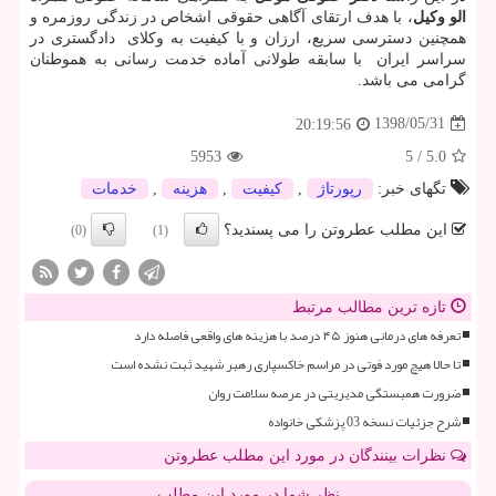
الو وکیل
، با هدف ارتقای آگاهی حقوقی اشخاص در زندگی روزمره و
همچنین دسترسی سریع، ارزان و با کیفیت به وکلای دادگستری در
سراسر ایران با سابقه طولانی آماده خدمت رسانی به هموطنان
گرامی می باشد.
1398/05/31
20:19:56
5953
5
/
5.0
تگهای خبر:
رپورتاژ
,
كیفیت
,
هزینه
,
خدمات
این مطلب عطروتن را می پسندید؟
(0)
(1)
تازه ترین مطالب مرتبط
تعرفه های درمانی هنوز ۴۵ درصد با هزینه های واقعی فاصله دارد
تا حالا هیچ مورد فوتی در مراسم خاکسپاری رهبر شهید ثبت نشده است
ضرورت همبستگی مدیریتی در عرصه سلامت روان
شرح جزئیات نسخه 03 پزشکی خانواده
نظرات بینندگان در مورد این مطلب عطروتن
نظر شما در مورد این مطلب