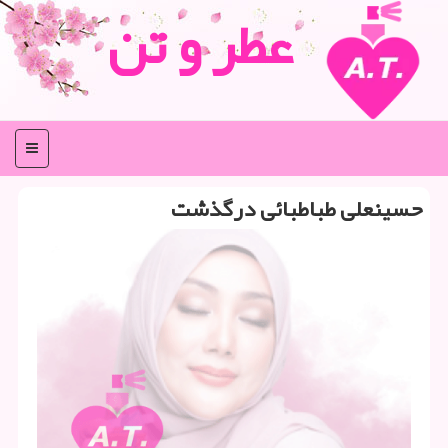
عطر و تن
منو
حسینعلی طباطبائی درگذشت