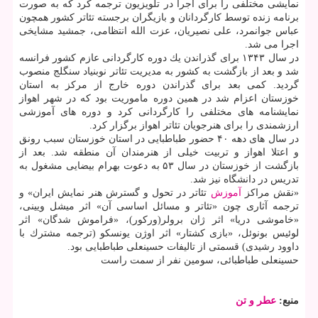
نمایشی مختلفی را برای اجرا در تلویزیون ترجمه كرد كه به صورت
برنامه زنده توسط كارگردانان و بازیگران برجسته تئاتر كشور همچون
عباس جوانمرد، علی نصیریان، عزت الله انتظامی، جمشید مشایخی
اجرا می شد.
در سال ۱۳۴۳ برای گذراندن یك دوره كارگردانی عازم كشور فرانسه
شد و بعد از بازگشت به كشور به مدیریت تئاتر نوبنیاد سنگلج منصوب
گردید. كمی بعد برای گذراندن دوره خارج از مركز به استان
خوزستان اعزام شد در همین دوره ماموریت بود كه در شهر اهواز
نمایشنامه های مختلفی را كارگردانی كرد و دوره های آموزشی
ارزشمندی را برای هنرجویان تئاتر اهواز برگزار كرد.
در سال های دهه ۴۰ حضور طباطبایی در استان خوزستان سبب رونق
و اعتلا اهواز و تربیت خیلی از هنرمندان آن منطقه شد. بعد از
بازگشت از خوزستان در سال ۵۳ به دعوت بهرام بیضایی مشغول به
تدریس در دانشگاه نیز شد.
«نقش مراكز
آموزش
تئاتر در تحول و گسترش هنر نمایش ایران» و
ترجمه آثاری چون «تئاتر و مسائل اساسی آن» اثر میشل ویینی،
«خاموشی دریا» اثر ژان برولر(وركور)، «فراموش شدگان» اثر
لوئیس بونوئل، «بازی كشتار» اثر اوژن یونسكو (ترجمه مشترك با
داوود رشیدی) قسمتی از تالیفات حسینعلی طباطبایی بود.
حسینعلی طباطبائی، سومین نفر از سمت راست
منبع:
عطر و تن