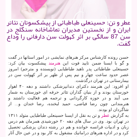
عطر و تن: حسینعلی طباطبائی از پیشكسوتان تئاتر
ایران و از نخستین مدیران تماشاخانه سنگلج در
سن 87 سالگی بر اثر كهولت سن دارفانی را وداع
گفت.
حسن رونده كارشناس مركز هنرهای نمایشی در امور استانها در گفت
و گو با ایسنا ضمن تایید فوت این
هنرمند
پیشكسوت بیان كرد:
حسینعلی طباطبائی پدر ناهید طباطبایی (نویسنده و مترجم) امروز
عصر حدود ساعت چهار و نیم پس از ظهر بر اثر كهولت سن در
بیمارستانی در تهران درگذشت.
او افزود: این هنرمند دكترای دندانپزشكی داشتند و دهه ۴۰ اهواز
خوزستان بودند و از بنیان گذاران تئاتر حرفه ای خوزستان به شمار
می آیند و در حوزه كارگردانی و ترجمه هم فعالیت داشتند و
هنرمندانی چون رضا فیاضی، حمید لبخنده، رضا خندان و... از
شاگردان او بودند.
به گزارش
عطر
و تن به نقل از ایسنا حسینعلی طباطبایی متولد ۱۳۱۱
در تهران بود. وی در سال های دهه ۲۰ خورشیدی همزمان هم درس
زبان و ادبیات فرانسه خوانده و هم در رشته دندان پزشكی تحصیل
كرد و در اداره هنرهای دراماتیك مشغول به كار بود و در عین حال آثار