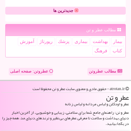
جدیدترین ها
مطالب عطر و تن
بیمار
بهداشت
بیماری
پزشك
رپورتاژ
آموزش
كتاب
فرهنگ
مطالب عطروتن
عطروتن: صفحه اصلی
atrotan.ir - حقوق مادی و معنوی سایت عطر و تن محفوظ است
عطر و تن
عطر و اودکلن و لباس مردانه و لباس زنانه
عطر و تن: راهنمای جامع شما برای سلامتی، زیبایی و خوشبویی. از آخرین اخبار
دنیای بهداشت و سلامت تا معرفی عطرهای بی‌نظیر و ترندهای دنیای مد، همه چیز را
در یکجا بیابید.