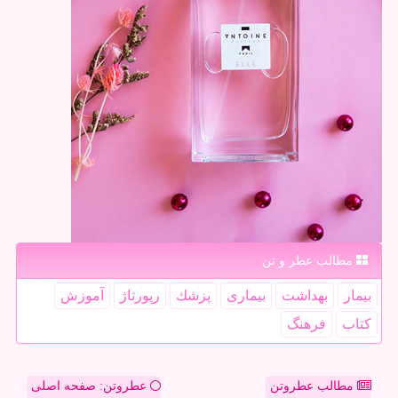
مطالب عطر و تن
بیمار
بهداشت
بیماری
پزشك
رپورتاژ
آموزش
كتاب
فرهنگ
مطالب عطروتن
عطروتن: صفحه اصلی