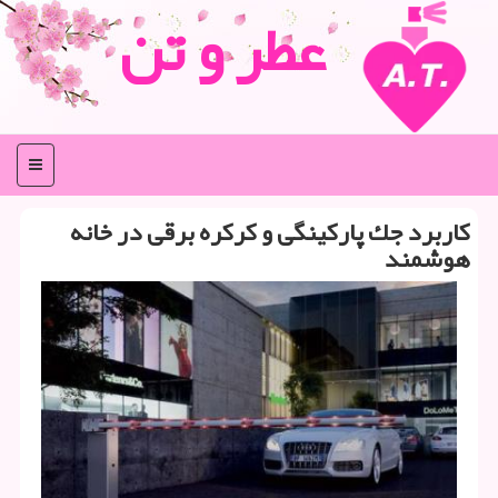
عطر و تن
منو
كاربرد جك پاركینگی و كركره برقی در خانه
هوشمند