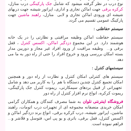
نوع درب در نظر گرفته میشود که شامل
جک پارکینگی
درب منازل،
کرکره برقی
جهت اماکن تجاری و اداری، اپراتور شیشه جهت دربهای
شیشه ای ورودی اماکن تجاری و لابی منازل،
راهبند ماشین
جهت
پارکینگ عمومی تقسیم می گردد.
سیستم حفاظتی :
سیستم حفاظت اماکن وظیفه مراقبتی و نظارتی را در یک خانه
هوشمند دارد. در این مجموع
دزدگیر اماکن، اکسس کنترل
، قفل
برقی و... وظیفه مراقبت از ورود افراد غیر مجاز و دوربین مدار
بسته امکان بررسی ورود و خروخ افراد را حتی از راه دور به ما می
دهد.
سیستمهای کنترل :
سیستم های کنترلی امکان کنترل و نظارت از راه دور و همچنین
امکان تجمیع کنترل چندین دستگاه با هم را به کاربر می دهد و شامل
تجهیزاتی از قبیل بردهای سیمکارتی، ریموت کنترل جک پارکینگی،
ریموت کرکره، انواع نرم افزار کنترل از راه دور
فروشگاه اینترنتی تلوان
به شما مصرف کنندگان و همکاران گرامی
امکان خریدی منصفانه مجموعه ای از تجهیزات درب اتومات، راهبند
ماشین، اپراتور شیشه، درب کرکره برقی، انواع برند دزدگیر اماکن و
اکسس کنترل، قفل برقی، باتری و یو پی اس، فتوسل و فلاشر و...
فراهم نموده است.