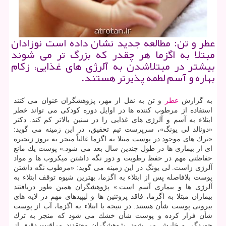
عطر و تن: مطالعه جدید نشان داده است نوزادان
مبتلا به اگزما هر چقدر كه بزرگ تر می شوند
بیشتر در مبتلاشدن به آلرژی های غذایی، زكام
بهاره و آسم لطمه پذیرتر هستند.
به گزارش
عطر
و تن به نقل از مهر، پژوهشگران عنوان می كنند
استفاده از مرطوب كننده ها در اوایل دوره كودكی می تواند خطر
ابتلاء به آسم و آلرژی های غذایی را در سنین بالاتر كم كند. دكتر
«دونالد لی یونگ»، سرپرست تیم تحقیق، در این زمینه می گوید:
«ترك های موجود در پوست مبتلا به اگزما غالباً منجر به بروز زنجیره
ای از بیماری ها در طول چندین سال بعد می شود.» پوست یك مانع
حفاظتی مهم در حفظ رطوبت و دور نگه داشتن میكروب ها و مواد
آلرژی زاست. لی یونگ در این زمینه می گوید: «مرطوب نگه داشتن
پوست بلافاصله پس از ابتلاء به اگزما، بهترین شیوه توقف ابتلاء به
آلرژی ها و بیماری آسم است.» پژوهشگران همین طور دریافتند
بیماران مبتلا به اگزما، فاقد پروتئین ها و لیپیدهای مهم در لایه های
بیرونی پوست شأن هستند. در نتیجه با ابتلاء به اگزما، آب از پوست
شأن فرار كرده و پوست شأن خشك می شود كه منجر به ترك
حوردگی و خارش می شود. پژوهشگران معتقدند مراقبت دقیق از