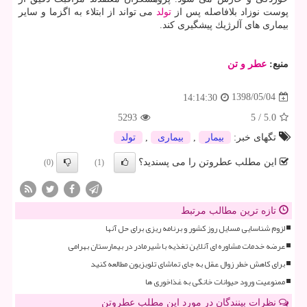
پوست نوزاد بلافاصله پس از
تولد
می تواند از ابتلاء به اگزما و سایر
بیماری های آلرژیك پیشگیری كند.
منبع:
عطر و تن
1398/05/04
14:14:30
5293
5
/
5.0
تگهای خبر:
بیمار
,
بیماری
,
تولد
این مطلب عطروتن را می پسندید؟
(0)
(1)
تازه ترین مطالب مرتبط
لزوم شناسایی مسایل روز کشور و برنامه ریزی برای حل آنها
عرضه خدمات مشاوره ای آنلاین تغذیه با شیرمادر در بیمارستان بهرامی
برای کاهش خطر زوال عقل به جای تماشای تلویزیون مطالعه کنید
ممنوعیت ورود حیوانات خانگی به غذاخوری ها
نظرات بینندگان در مورد این مطلب عطروتن