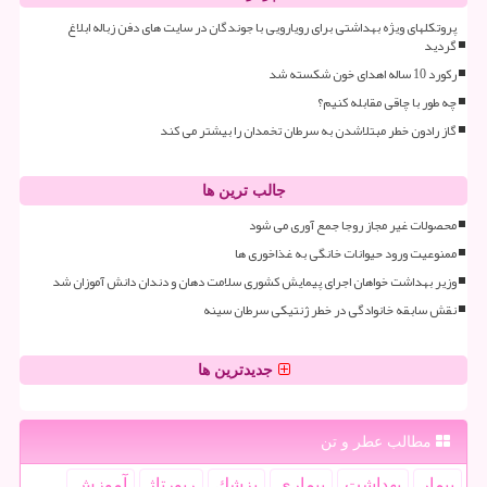
پروتکلهای ویژه بهداشتی برای رویارویی با جوندگان در سایت های دفن زباله ابلاغ
گردید
رکورد 10 ساله اهدای خون شکسته شد
چه طور با چاقی مقابله کنیم؟
گاز رادون خطر مبتلاشدن به سرطان تخمدان را بیشتر می کند
جالب ترین ها
محصولات غیر مجاز روجا جمع آوری می شود
ممنوعیت ورود حیوانات خانگی به غذاخوری ها
وزیر بهداشت خواهان اجرای پیمایش کشوری سلامت دهان و دندان دانش آموزان شد
نقش سابقه خانوادگی در خطر ژنتیکی سرطان سینه
جدیدترین ها
مطالب عطر و تن
بیمار
بهداشت
بیماری
پزشك
رپورتاژ
آموزش