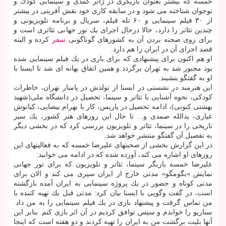
خمسه كه بیشتر بعنوان بازیگری در ژانر كمدی و سینمایی كودك و
نوجوان شناخته می شود و در سابقه كاری خود نقش آفرینی در بیشتر
از ۳۰ فیلم سینمایی و ۶۰ تله فیلم، سریال و برنامه تلویزیونی و
چندین تئاتر را دارد، حالا درحال اجرای یك تور جهانی تئاتری است و
برای روی صحنه بردن آن به كشورهای گوناگونی
سفر
كرده و البته
قصد اجرای آن در ایران را هم دارد.
او هم اكنون برای پیشنهادی كه برای بازی در یك فیلم سینمایی شده
بود مجبور شد به تهران برگردد و همین اتفاق بهانه ای شد تا ایسنا با
او به گفتگو بنشیند.
این هنرمند در نشستی در ایسنا از تولدش در پامنار تهران، خاطرات
كودكی، نحوه آشنایی با تئاتر و سینما، تحصیل در دانشگاه ملی(شهید
بهشتی كنونی)، ادامه تحصیل در پاریس، كار با بهرام بیضایی، كیانوش
عیاری، یدالله صمدی و... تا حال این روزهای هنر كشور، یك سیر
تاریخی را در سینما، تئاتر و تلویزیون بررسی كرد كه در بخشی دیگر
به تفصیل آن گفتگو منتشر خواهد شد.
در این گزارش بخشی از صحبتهای علیرضا خمسه كه به فعالیتهای این
روزهای او اشاره می كند، آورده شده كه در ادامه می خوانید:
علیرضا خمسه بازیگر سینما، تئاتر و تلویزیون كه برای تور جهانی
نمایش «بگومگو» مدتی خارج از ایران سپری می كند و الان برای
مدتی كوتاه و حضور در یك پروژه سینمایی به ایران آمده بازگشته
است، در گفت وگویی با ایسنا بیان كرد: مدتی قبل یك تهیه كننده با
من تماس گرفت و پیشنهاد بازی در یك فیلم سینمایی را به من داد.
سناریو را خواندم و سپس توافق كردیم در آن اثر بازی كنم. بنابر این
آنها بلیت برگشت من به ایران را تهیه كردند و دو هفته است كه اینجا