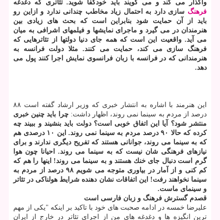
واگذار می كند و می گویند باید خودكفا شوید. تئاتری كه دغدغه
فرهنگ
سازی دارد به احتمال زیاد مخاطب چندانی ندارد و ازاین رو
باید از آن حمایت شود بنابراین است كه بحث های زیادی بین
هنرمندان در می گیرد و ماجرای نمایشها و فیلمهای اشرافی به میان
می آید. واقعیت این است كه همه جای دنیا دولتها از تئاترهایی كه
فرهنگ سازی می كند، حمایت می كنند. مثلا دولت فرانسه به
هنرمندانی كه در فرانسه با زبان فرانسوی نمایش اجرا كنند پول می
دهد.
این هنرمند با اشاره به انتشار خبری كه وزیر ارشاد گفته است ۸۸
درصد از مردم به سینما نمی روند، اظهار داشت:
چرا باید چنین خبری
منتشر شود؟ آیا این اتفاق خوبی است؟ دولت باید بنشیند و ببیند چه
كرده كه حالا ۹۰ درصد مردم به سینما نمی روند. این ۱۰ درصدی هم
كه به سینما می روند، جوانانی هستند كه تفریح دیگری ندارند و برای
نیازهای فرهنگی شان نیست كه به سینما می روند. احیانا چون هوا
گرم است دنبال جای خنك هستند و به سینما می روند! اینها را هم كه
كم كنی و از آمار در بیاوری متوجه می شویم ۹۸ درصد از مردم به
سینما نخواهند رفت! این اتفاقات نشان دهنده شرایط هولناكی در تئاتر
و سینمای ماست.
قصدم گسترش فرهنگ و زبان فارسی است
علیرضا خمسه در ادامه صحبت های خود با تاكید بر اینكه "یكی از مهم
ترین انگیزه ها و دغدغه های من از اجرای تئاتر در خارج از ایران