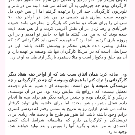
كارگردان بودم چه چیزهایی به آن اضافه می شد. البته من در تئاتر و
تلویزیون كارگردانی چند اثر را برعهده گرفتم اما از بس خون دل
خوردم سبب بیماری های جسمی در من شد. در اواخر دهه ۷۰
سریالی را برای شبكه دو ساختم كه بازیگران مطرحی مانند حمیده
خیرآبادی و رضا ژیان در آن نقش آفرینی كردند و از بس همه اذیت
شده بودند كه به من می گفتند ما تنها به خاطر تو آمدیم و در این
پروژه بازی كردیم. آنجا بود كه فهمیدم كسی باید كارگردانی كند كه
عقلش بیشتر، دنده هایش محكم و پوستش كلفت باشد. این در
شرایطی است كه در آمریكا كارگردان تنها یك وظیفه بر عهده دارد و
آن هم خلق و دكوپاژ است و مثلا دستمزد بازیگر ارتباطی به او ندارد.
وی اضافه كرد:
همان اتفاق سبب شد كه از اواخر دهه هفتاد دیگر
كارگردانی را ترك كنم اما همچنان وسوسه آن چه در كارگردانی و چه
نویسندگی همیشه با من است.
مجموعه ای داشتیم به نام «جمعه
تعطیل نیست» كه درواقع یك نمایش زنده بود. من در آن نویسنده،
بازیگر و كارگردان بودم و چندین برنامه دیگر هم برای بچه ها انجام
دادم «مثل بشین، پاشو، بخند» اما برای حاشیه های تولید گرفتار
عذاب می شدم. ازاین رو به تدریج به سمتی رفتم كه دردسر كمتری
برایم وجود داشته باشد. اما هنوز هم طرح ها و بحث های زیادی برای
نویسندگی و كارگردانی دارم كه متاسفانه شرایط اینكه كسی
اعتمادی به من بدهد و بگوید آنها را بنویس و بعد تولید خواهند شد،
وجود ندارد.