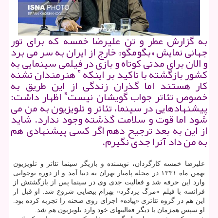
به گزارش عطر و تن علیرضا خمسه كه برای تور
جهانی نمایش «بگومگو» خارج از ایران به سر می برد
و الان برای مدتی كوتاه و بازی در فیلمی سینمایی به
كشور بازگشته با تاكید بر اینكه ˮ هنرمندان تشنه
كار هستند اما گذران زندگی از این طریق به
خصوص تئاتر جواب گویشان نیستˮ اظهار داشت:
پیشنهادهایی در سینما، تئاتر و تلویزیون به من می
شود اما قوت و سلامت گذشته وجود ندارد. شاید
از این به بعد ترجیح دهم اگر كسی پیشنهادی هم
به من داد آنرا جدی نگیرم.
علیرضا خمسه كارگردان، نویسنده و بازیگر سینما تئاتر و تلویزیون
بهمن ماه ۱۳۳۱ در محله پامنار تهران به دنیا آمد و از دوره نوجوانی
وارد این حرفه شد و فعالیت جدی وی در سینما پس از بازگشتش از
فرانسه با فیلم «مرگ یزدگرد» بهرام بیضایی شروع شد. او قبل از
این هم در گروه تئاتری «پیاده» اجرای روی صحنه را تجربه كرده بود.
او سپس همزمان با دیگر فعالیتهای خود وارد تلویزیون هم شد.