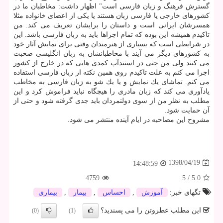
گسترش فرهنگ و زبان فارسی است" اظهار داشت: مخاطبان ما در
كشورهای خارجی یا فارسی زبان هستند یا یكی از اعضای خانواده مثلا
همسرشان ایرانی است و داستان را برایشان تعریف می كند. من
تاكیدم همیشه این بوده كه تمام اجراها باید به زبان فارسی باشد. این
در شرایطی است كه بسیاری از هنرمندان وقتی برای نمایش آثار خود
به كشورهای دیگر می آیند با مخاطبانشان به زبان انگلیسی صحبت
می كنند ولی من حتی در استندآپ كمدی هایی كه در خارج از كشور
اجرا می كنم به علت تاكیدم روی همین نكته از زبان فارسی استفاده
می كنم. تماشای یك نمایش و یا یك شو به زبان فارسی به مخاطب
یادآوری می كند كه زبان مادری را هیچگاه نباید فراموش كرد و این
مطلب به نظر من از سوی دولتمردان باید جدی گرفته شود و حتی از
آن حمایت شود.
مشروح این مصاحبه در ایام آینده منتشر می شود.
1398/04/19
14:48:59
4759
5
/
5.0
تگهای خبر:
آموزش
,
احساس
,
بیمار
,
بیماری
این مطلب عطروتن را می پسندید؟
(0)
(1)