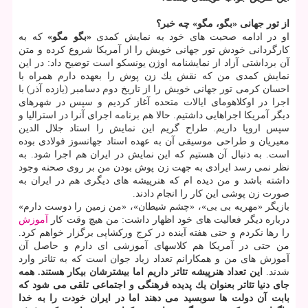
از تور جهانی «بگو، مگو» چه خبر؟
او در ادامه صحبت های خود به نمایش كمدی
«بگو مگو»
كه به
كارگردانی خودش تور جهانی خویش را از آمریكا شروع كرده و متن
آن برداشتی آزاد از نمایشنامه اوژن یونسكو است توضیح داد: در این
نمایش كمدی من كه نقش یك زن پوش را بعهده دارم همراه با
احسان كرمی تور جهانی خویش را از تاریخ دوم دسامبر (یازده آذر) با
اجرا در اوكلاهومای ایالات متحده آغاز كردیم و سپس در شهرهای
دیگر آمریكا اجراهایی داشتیم. حالا هم برنامه اجرای آنرا در استرالیا و
سپس اروپا داریم. طراح گریم این نمایش را استاد جلال الدین
معیریان و طراحی موسیقی آن به عهده استاد جهانسوز فولادی بوده
است. به دنبال آن هستیم كه این نمایش در ایران هم اجرا شود. به
نظر نمی رسد ایرادی به جهت زن پوش بودن من بر روی صحنه وجود
داشته باشد و من دیده ام كه هنرپیشه های دیگری هم در ایران به
صورت زن پوشی این كار را انجام دادند.
بازیگر «مهریه بی بی»، «چشم شیطان»، «من زمین را دوست دارم»
درباره دیگر فعالیت های خود اظهار داشت: من هیچ وقت كار
آموزش
را رها نكردم و حتی هفته آینده در كرج وركشاپی برگزار خواهم كرد.
من حتی در آمریكا هم كلاسهای آموزشی ای دارم و حاصل آن
آموزش های من و همكارانم تعداد زیاد جوان است كه به تئاتر وارد
شدند.
این تعداد هنرپیشه تئاتر داریم اما بیشترشان بیكار هستند. همه
جای دنیا تئاتر بعنوان یك پدیده فرهنگی و اجتماعی تلقی می شود كه
بابت آن دولت ها سوبسید می دهند اما در ایران خودت را به خدا