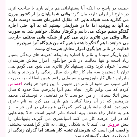
خمسه در پاسخ به اینكه آیا پیشنهاداتی هم برای بازی یا ساخت اثری
در خارج از ایران دارد، بیان كرد:
وقتی شما پایتان را از كشور بیرون
می گذارید همه شبكه هایی كه مقابل كشورمان هستند دوست دارند
به آنها به پیوندید اما ما در شرایطی نیستیم كه به آنها حتی اجازه
گفتگو بدهیم چونكه می دانیم و گرفتار مشكل خواهیم شد. به صورت
مثال وقتی من تئاتری بازی می كنم از شبكه هایی مختلف خارجی
می خواهند با هم گفتگو داشته باشیم كه من هیچگاه آنرا نمیپذیرم.
فعالیت در تئاتر جوابگوی امرار معاش هنرمندان نیست
این بازیگر سینما و تئاتر با اشاره به اینكه "هزینه های زندگی بسیار
زیاد است و تنها فعالیت در تئاتر جوابگوی امرار معاش هنرمندان
نیست" عنوان كرد: وقتی پیشنهاد كار تئاتری می شود می گویم نمی
توان با دستمزد سه ماه كار تئاتر یك سال زندگی را چرخاند و شاید
بنابراین دنبال كار تلویزیونی و سینمایی رفتم. همین اتفاقات به صورت
كلی سبب می شود از تئاتر دور شویم. با این وجود هر وقت
احساس
كردم كه می توانم كاری انجام دهم آنرا پذیرفتم. مثلا حدود ۵ سال
پیش آتیلا پسیانی از من خواست تا در نمایشی با نویسندگی محمد
چرمشیر كه در آن رضا كیانیان هم بازی می كرد به نام «عرق
خورشید، اشك ماه» بازی كنم. كمرنگی هنرمندان در این عرصه از
هنر به خاطر رفع ضعف بنیه اقتصاد تئاتر كشور است. حالا بچه هایی
كه در این عرصه كار می كنند اسپانسری می گیرند، بلیتهاشان را
پیش
فروش
می كنند تا به شكلی رونقی به تئاتر گرانقیمت ببخشند.
واقعیت این است كه هنرمندان تشنه كار هستند اما گذران زندگی از
این طریق جواب گویشان نیست.