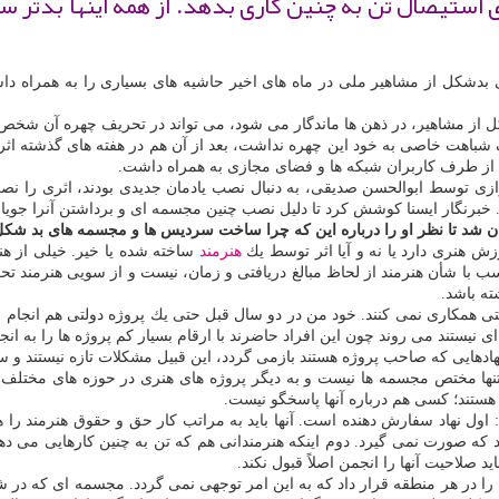
ستیصال تن به چنین كاری بدهد. از همه اینها بدتر سپر
دشكل از مشاهیر ملی در ماه های اخیر حاشیه های بسیاری را به همراه داشت
از مشاهیر، در ذهن ها ماندگار می شود، می تواند در تحریف چهره آن شخص اثر
باهت خاصی به خود این چهره نداشت، بعد از آن هم در هفته های گذشته اثر 
 از طرف كاربران شبكه ها و فضای مجازی به همراه داشت.
ز ساخت مجسمه سعدی شیرازی توسط ابوالحسن صدیقی، به دنبال نصب یادمان جدیدی بودند،
خبرنگار ایسنا كوشش كرد تا دلیل نصب چنین مجسمه ای و برداشتن آنرا جویا
ن شد تا نظر او را درباره این كه چرا ساخت سردیس ها و مجسمه های بد شكل 
رزش هنری دارد یا نه و آیا اثر توسط یك
هنرمند
ساخته شده یا خیر. خیلی از هنرم
اسب با شأن هنرمند از لحاظ مبالغ دریافتی و زمان، نیست و از سویی هنرمند 
ته باشد.
ی همكاری نمی كنند. خود من در دو سال قبل حتی یك پروژه دولتی هم انجام ند
 نیستند می روند چون این افراد حاضرند با ارقام بسیار كم پروژه ها را به ان
دهایی كه صاحب پروژه هستند بازمی گردد، این قبیل مشكلات تازه نیستند و 
ستند؛ كسی هم درباره آنها پاسخگو نیست.
اول نهاد سفارش دهنده است. آنها باید به مراتب كار حق و حقوق هنرمند را همچ
 كه صورت نمی گیرد. دوم اینكه هنرمندانی هم كه تن به چنین كارهایی می د
د صلاحیت آنها را انجمن اصلاً قبول نكند.
هنری را در هر منطقه قرار داد كه به این امر توجهی نمی گردد. مجسمه ای كه