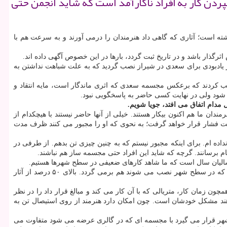
دن كار به افراد ناكارآمد است كه شاید انجمن حتی
ه است؛ آثاری كه گاهی داد هنرمندان را درمی آورند و به سرعت هم با
گذار باشد و در تاریخ ثبت گردد، بارها در این خصوص آگهی داده اند.
یادبودی برای سعدی در شیراز نصب گردید كه به علت شباهت نداشتن به
 اثری را نصب كردند كه برعكس مجسمه سعدی كه اثری ماندگار است، مایه انتقاد و
 شود ولی در نهایت كسی حاضر به پاسخگویی نبود.
مدام اتفاق می افتد، جویا شویم.
ندان ما هم اكنون بیكار هستند. خیلی از آنها حاضر نیستند با هیچكدام از
تحت فشار قرار خواهد گرفت؛ به نحوی كه او را مجبور می كنند ظرف مدت
اده ام. برای اینكه مجبور نیستم كه به چنین چیزی تن بدهم. از طرفی در
جام برسانند. گرچه كه شاید این افراد حتی مجسمه ساز هم نباشند.
سالیان سال است كه ما شاهد كارهای ضعیفی در سطح شهرها هستیم.
رئیس هیات مدیره انجمن مجسمه سازان ایران تصریح می كند: این امر تنها مختص مجسمه ها نیست و به دیگر پروژه های هنری در حوزه های مختلف كه در سطح شهر نصب می شوند هم برمی گردد. بالای ۵۰ درصد از آثار
ون زمان كار، متریالی كه با آن كار می كند و مبالغ قرار داد را در نظر
هند مشكل خودشان است. چون امكان دارد هنرمند از روی استیصال تن به
 در شهر قرار می گیرد با مجسمه ای كه در گالری عرضه می شود متفاوت می