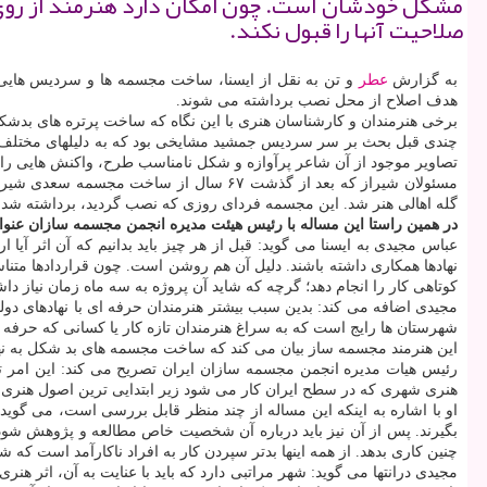
مشكل خودشان است. چون امكان دارد هنرمند از روی ا
صلاحیت آنها را قبول نكند.
به گزارش
عطر
و تن به نقل از ایسنا، ساخت مجسمه ها و سردیس هایی ب
هدف اصلاح از محل نصب برداشته می شوند.
برخی هنرمندان و كارشناسان هنری با این نگاه كه ساخت پرتره های بدشكل 
چندی قبل بحث بر سر سردیس جمشید مشایخی بود كه به دلیلهای مختلف ش
تصاویر موجود از آن شاعر پرآوازه و شكل نامناسب طرح، واكنش هایی را
مسئولان شیراز كه بعد از گذشت ۶۷ سال ا
گله اهالی هنر شد. این مجسمه فردای روزی كه نصب گردید، برداشته شد. 
در همین راستا این مساله با رئیس هیئت مدیره انجمن مجسمه سازان عنوا
عباس مجیدی به ایسنا می گوید: قبل از هر چیز باید بدانیم كه آن اثر آیا ا
نهادها همكاری داشته باشند. دلیل آن هم روشن است. چون قراردادها متن
كوتاهی كار را انجام دهد؛ گرچه كه شاید آن پروژه به سه ماه زمان نیاز داش
مجیدی اضافه می كند: بدین سبب بیشتر هنرمندان حرفه ای با نهادهای دولت
شهرستان ها رایج است كه به سراغ هنرمندان تازه كار یا كسانی كه حرفه ای
این هنرمند مجسمه ساز بیان می كند كه ساخت مجسمه های بد شكل به نها
هنری شهری كه در سطح ایران كار می شود زیر ابتدایی ترین اصول هنری ه
او با اشاره به اینكه این مساله از چند منظر قابل بررسی است، می گوید: 
بگیرند. پس از آن نیز باید درباره آن شخصیت خاص مطالعه و پژوهش شود
چنین كاری بدهد. از همه اینها بدتر سپردن كار به افراد ناكارآمد است كه شای
مجیدی درانتها می گوید: شهر مراتبی دارد كه باید با عنایت به آن، اثر 