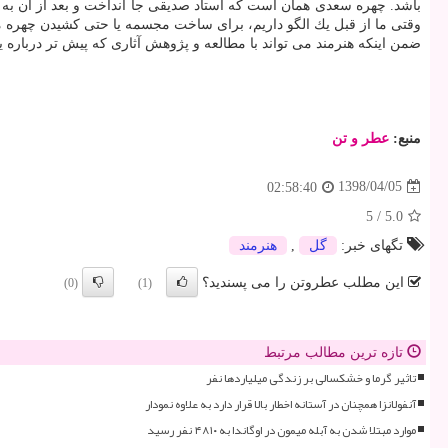
باشد. چهره سعدی همان است كه استاد صدیقی جا انداخت و بعد از آن به ش
وقتی ما از قبل یك الگو داریم، برای ساخت مجسمه یا حتی كشیدن چهره 
ضمن اینكه هنرمند می تواند با مطالعه و پژوهش آثاری كه پیش تر درباره ی
منبع:
عطر و تن
1398/04/05
02:58:40
5
/
5.0
تگهای خبر:
گل
,
هنرمند
این مطلب عطروتن را می پسندید؟
(0)
(1)
تازه ترین مطالب مرتبط
تاثیر گرما و خشکسالی بر زندگی میلیاردها نفر
آنفولانزا همچنان در آستانه اخطار بالا قرار دارد به علاوه نمودار
موارد مبتلا شدن به آبله میمون در اوگاندا به ۴۸۱۰ نفر رسید