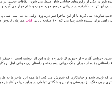
نده بلوز در یكی از ركوردهای خیابانی شان ضبط می شود، اتفاقات عجیبی برای 
 شدن این ترانه، «كارتر» در جریانی مرموز مورد ضرب و شتم قرار می گیرد و ب
پ ساوث» می گردد تا از این ماجرا سر دربیاورد. وقتی به می سی سی پی 
ی شنیده شدن پیدا می كند. ۱۰ صفحه پایانی
كتاب
همزمان كابوس وار
است. «دوایت گارنر» از «نیویورك تایمز» درباره این اثر نوشته است: «جنیفر 
راغ داستانی دِمُده از دوران جنگ جهانی دوم رفته و داستان زن جوانی اهل ب
دری كه ناپدید شده و جنایتكاری كه شورش می كند، اما همه این ماجراها به طرز
 تری چون جنگ، نژادپرستی و ترس و شگفتی توامان در برابر دریا در كتابش می 