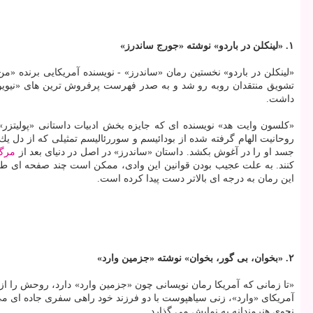
۱. «لینكلن در باردو» نوشته «جورج ساندرز»
تشویق منتقدان روبه رو شد و به صدر فهرست پرفروش ترین های «نیویور
داشت.
«كلسون وایت هد» نویسنده ای كه جایزه بخش ادبیات داستانی «پولیتزر» ۲۰۱۷ را از آن خود كرده، دربار
روحانیت الهام گرفته شده از بودائیسم و سوررئالیسم تمثیلی كه از دل یك
جسد او را در آغوش بكشد. داستان «ساندرز» در اصل در دنیای بعد از
مرگ
كنند. به علت عجیب بودن قوانین این وادی، ممكن است چند صفحه ای طول ب
این رمان به درجه ای بالاتر دست پیدا كرده است.
۲. «بخوان، بی گور، بخوان» نوشته «جزمین وارد»
«تا زمانی كه آمریكا رمان نویسانی چون «جزمین وارد» دارد، روحش را از
آمریكای «وارد»، زنی سیاهپوست با دو فرزند خود راهی سفری جاده ای می
نحوی هنرمندانه به نمایش می گذارد.