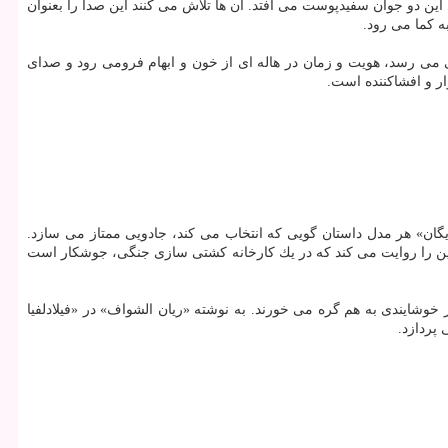
این دو جوان سفیدپوست می افتد. آن ها تلاش می كنند این صدا را بعنوان
ه كما می رود.
می رسد، هویت و زمان در هاله ای از خون و ابهام فرومی رود و صدای
 و افشاكننده است.
ایگان» هر مدل داستان گویی كه انتخاب می كند، جادویی ممتاز می سازد.
روكلین را روایت می كند كه در یك كارخانه كشتی سازی جنگی، جوشكار است
 خوشایندی به هم گره می خورند. به نوشته «ریان الشواف» در «فیلادلفیا
پردازد.