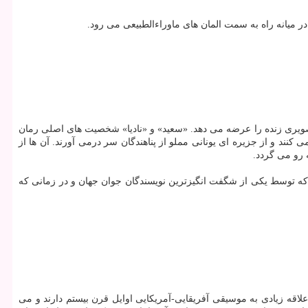
ر میانه راه به سمت المان های ماوراءالطبیعی می رود.
صویری زنده را عرضه می دهد. «سعید» و «نادیا» شخصیت های اصلی رمان
نند و از جزیره ای یونانی مملو از پناهندگان سر درمی آورند. آن ها از
 رو می گردد.
ر است كه توسط یكی از شگفت انگیزترین نویسندگان جوان جهان و در زمانی كه
اقه زیادی به موسیقی آفریقایی-آمریكایی اوایل قرن بیستم دارند و می