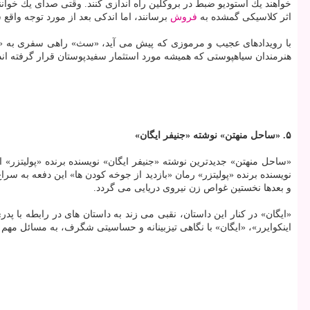
خواهند یك استودیو ضبط در بروكلین راه اندازی كنند. وقتی صدای یك خوان
اثر كلاسیكی گمشده به
فروش
برسانند، اما اندكی بعد از مورد توجه واقع
با رویدادهای عجیب و مرموزی كه پیش می آید، «سث» راهی سفری به «دی
هنرمندان سیاهپوستی كه همیشه مورد استثمار سفیدپوستان قرار گرفته اند، راهی برا
۵. «ساحل منهتن» نوشته «جنیفر ایگان»
«ساحل منهتن» جدیدترین نوشته «جنیفر ایگان» نویسنده برنده «پولیتزر» 
نویسنده برنده «پولیتزر» رمان «بازدید از جوخه كودن ها» این دفعه به س
و بعدها نخستین غواص زن نیروی دریایی می گردد.
«ایگان» در كنار این داستان، نقبی می زند به داستان های در رابطه با پ
اینكوایرر»، «ایگان» با نگاهی تیزبینانه و حساسیتی شگرف، به مسائل مهم