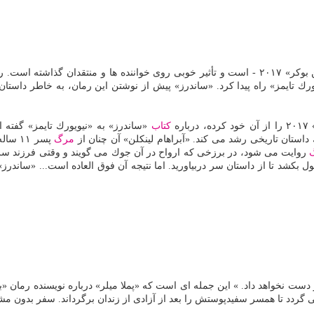
«لینكلن در باردو» نخستین رمان «ساندرز» - نویسنده آمریكایی برنده «من بوكر» ۲۰۱۷ - است و تأثیر خوبی
ك تایمز» راه پیدا كرد. «ساندرز» پیش از نوشتن این رمان، به خاطر داستا
ه
كتاب
«ساندرز» به «نیویورك تایمز» گفته 
 داستان تاریخی رشد می كند. «آبراهام لینكلن» آن چنان از
مرگ
پسر ۱
روایت می شود، در برزخی كه ارواح در آن جوك می گویند و وقتی فرزند سرگ
كشد تا از داستان سر دربیاورید. اما نتیجه آن فوق العاده است... «ساندرز
 دست نخواهد داد. » این جمله ای است كه «پملا میلر» درباره نویسنده رمان «
 گردد تا همسر سفیدپوستش را بعد از آزادی از زندان برگرداند. سفر بدون مش