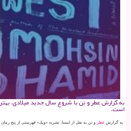
است.
به گزارش
عطر
و تن به نقل از ایسنا، نشریه «ویك» فهرستی از پنج رمان برتر سال ۲۰۱۷ را اعلام نموده كه صدرنشین آن «لینكلن در باردو» نوشته «جورج ساندرز» ـ دومین نویسنده آمریك