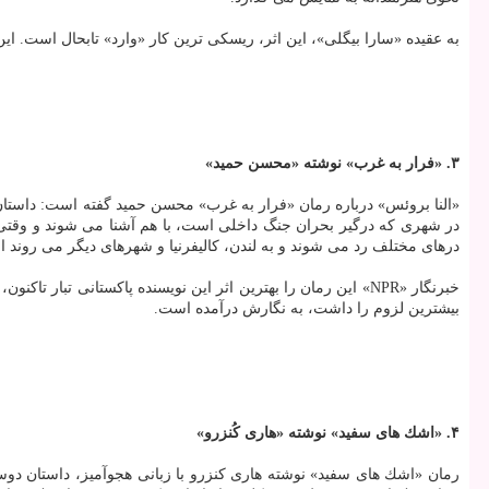
به عقیده «سارا بیگلی»، این اثر، ریسكی ترین كار «وارد» تابحال است. ا
۳. «فرار به غرب» نوشته «محسن حمید»
«النا بروئس» درباره رمان «فرار به غرب» محسن حمید گفته است: داستا
در شهری كه درگیر بحران جنگ داخلی است، با هم آشنا می شوند و وقتی خشو
درهای مختلف رد می شوند و به لندن، كالیفرنیا و شهرهای دیگر می روند 
خبرنگار «NPR» این رمان را بهترین اثر این نویسنده پاكستان
بیشترین لزوم را داشت، به نگارش درآمده است.
۴. «اشك های سفید» نوشته «هاری كُنزرو»
رمان «اشك های سفید» نوشته هاری كنزرو با زبانی هجوآمیز، داستان دوس