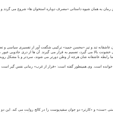
ین رمان به همان شیوه داستانی «مصرف دوباره استخوان ها» شروع می گردد و د
ن عاشقانه تند و تیز «محسن حمید» تركیبی شگفت آور از تفسیری سیاسی و ت
نت بالا می گیرد، تصمیم به فرار می گیرند. آن ها از دری جادویی عبور می ك
اما رابطه عاشقانه شان هرچه از وطن دورتر می شوند، سردتر و با مشكل روبه
ی تبار تاكنون، خوانده است. وی همینطور گفته است: «فرار از غرب» رمانی نفس گی
تی «سث» و «كارتر» دو جوان سفیدپوست را در كالج روایت می كند. این دو عل