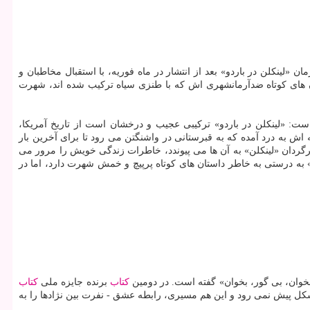
 روی خواننده ها و منتقدان گذاشته است. رمان «لینكلن در باردو» بعد از انتشار در ماه فوریه، با استقبال مخاطبان و
ن های كوتاه ضدآرمانشهری اش كه با طنزی سیاه تركیب شده اند، شهرت
است: «لینكلن در باردو» تركیبی عجیب و درخشان است از تاریخ آمریكا،
۱ ساله اش به درد آمده كه به قبرستانی در واشنگتن می رود تا برای آخرین بار
ردان «لینكلن» به آن ها می پیوندد، خاطرات زندگی خویش را مرور می
» به درستی به خاطر داستان های كوتاه پرپیچ و خمش شهرت دارد، اما در
بخوان، بی گور، بخوان» گفته است. در دومین
كتاب
برنده جایزه ملی
كتاب
كل پیش نمی رود و این هم مسیری، رابطه عشق - نفرت بین نژادها را به