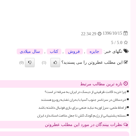
1396/10/15
22:34:29
5
/
5.0
تگهای خبر:
جایزه
,
فروش
,
كتاب
,
سال میلادی
این مطلب عطروتن را می پسندید؟
(0)
(1)
تازه ترین مطالب مرتبط
چرا خرید اکانت ظرفیتی از دیسک در ایران به صرفه تر است؟
خردسالان در سرتاسر جنوب آسیا با بحران تغذیه روبرو هستند
از لحاظ علمی، سرژ اوریه نباید منعی برای بازی فوتبال داشته باشد
نستله پشتیبانی از رژیم کودک کش تا جعل علامت استاندارد ایران
نظرات بینندگان در مورد این مطلب عطروتن