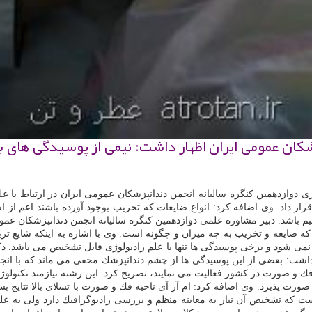
شكان عمومی ایران اظهار داشت: نیمی از پوسیدگی های ب
ی دوازدهمین كنگره سالیانه انجمن دندانپزشكان عمومی ایران در ارتباط با ع
 داد. وی اضافه كرد: انواع ضایعات كه تخریب بوجود آورده باشند اعم از اس
باشد. دبیر مشاوره علمی دوازدهمین كنگره سالیانه انجمن دندانپزشكان عمومی ا
ه ضایعه و تخریب به چه میزان و چگونه است. وی با اشاره به اینكه شایع تر
می شود و برخی پوسیدگی ها تنها با علم رادیولوژی قابل تشخیص می باشد. دكت
شت: بعضی از این پوسیدگی ها از چشم دندانپزشك مخفی می ماند كه با انجام 
۳۰۰ فارغ التحصیل رادیولوژی دهان، فك و صورت در كشور فعالیت می نمایند، تصریح كرد: این ر
صورت پذیرد. وی اضافه كرد: ام آر آی ناحیه فك و صورت با تسلای بالا نتایج 
 كه تشخیص آن نیاز به معاینه منظم و بررسی رادیوگرافیك دارد ولی به علت