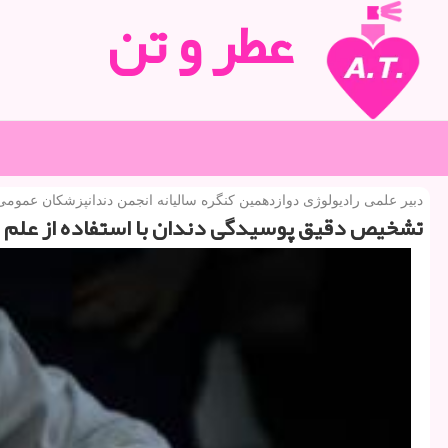
عطر و تن
دبیر علمی رادیولوژی دوازدهمین كنگره سالیانه انجمن دندانپزشكان عمومی 
تشخیص دقیق پوسیدگی دندان با استفاده از علم ر