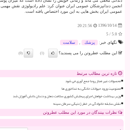
دندانی مخفی می ماند و زمانی خویش را نشان داده است كه میزان پوسید
انجمن دندانپزشكان عمومی ایران عنوان كرد: علم رادیولوژی نقش مهمی 
عمومی ایران بخش هایی به این مورد اختصاص یافته است.
1396/10/14
20:21:56
5
/
5.0
تگهای خبر:
پزشك
,
سلامت
این مطلب عطروتن را می پسندید؟
(0)
(1)
تازه ترین مطالب مرتبط
محصولات غیر مجاز روجا جمع آوری می شود
ممنوعیت ورود حیوانات خانگی به غذاخوری ها
وزیر بهداشت خواهان اجرای پیمایش کشوری سلامت دهان و دندان دانش آموزان شد
نقش سابقه خانوادگی در خطر ژنتیکی سرطان سینه
نظرات بینندگان در مورد این مطلب عطروتن