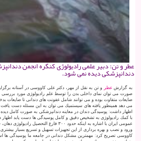
عطر و تن: دبیر علمی رادیولوژی كنگره انجمن دندانپز
دندانپزشكی دیده نمی شود.
به گزارش
عطر
و تن به نقل از مهر، دكتر علی كاووسی در آستانه برگزار
صورت می توان نمای داخلی بدن را توسط علم رادیولوژی مورد بررسی قرار
ضایعات متفاوت بوده و می توانند شامل عفونت های دندانی تا ضایعات بدخیم 
می دهد همینطور یافته های سیستمیك می توان به این مسئله دست یافت ك
اظهار داشت: پوسیدگی دندان در معاینه دندانپزشكی به صورت كامل دیده ن
با كمك رادیولوژی به تشخیص دقیق و كامل پوسیدگی ها دست یابد اظهار دا
عمومی ایران با اشاره به اینكه حدود 
ورود و نصب و بهره برداری از این تجهیزات تسهیل و تسریع بسیار بیشتری 
كاووسی تصریح كرد: مهمترین مشكل دندانی در جامعه ما پوسیدگی ها است