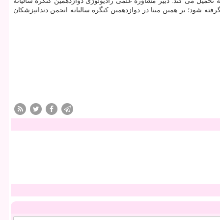
حمیل می كند. دبیر مشاوره علمی رادیولوژی دوازدهمین كنگره سالیانه
گرفته شود؛ بر همین مبنا در دوازدهمین كنگره سالیانه انجمن دندانپزشكان