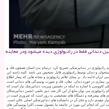
ین دندانی فقط در رادیولوژی دیده میشود ودر معاینه
لم رادیولوژی در دندانپزشكی تصریح كرد: درتمام بدن انسان همچون فك و
تخوان و دندان توسط رادیولوژی قابل تشخیص می باشد. البته دامنه این
یران ادامه داد: بر مبنای علائم رادیولوژی و نشانه هایی كه بیمار اطلاع
ین بیماری در حوزه دندان، دهان، فك و صورت پوسیدگی های دندانی است
ر كاووسی با اشاره به اینكه در نخستین ویزیت، دندانپزشك نیاز است كه
رادیولوژی می توان مانع از این كار شد. دبیر علمی انجمن دندانپزشكان
شته نیازمند تكنولوژی های پیشرفته و دستگاه های تشخیصی به روز است كه ضروری است در
بسیار مفیدی دارد و جای آن در دانشكده های دندانپزشكی اصلی خالی است.
 این كه انجام این مورد در جامعه ما معمول نیست اكثرا پوسیدگی های