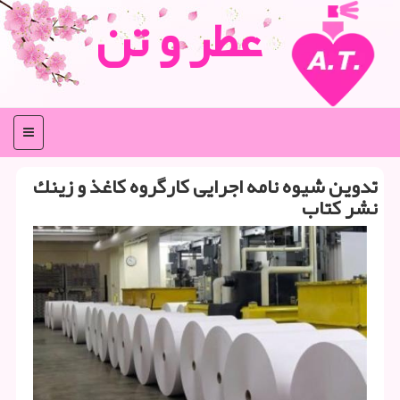
عطر و تن
منو
تدوین شیوه نامه اجرایی كارگروه كاغذ و زینك
نشر كتاب