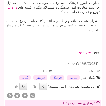
معاونت امور فرهنگی، مدیرعامل موسسه خانه كتاب، مسئول
حراست معاونت امور فرهنگی و مسئولان پیگیری كمیته های
واردات
،
توزیع و نظارت فعالیت می كند.
ناشران متقاضی كاغذ و زینك برای انتشار كتاب باید با رجوع به سایت
www.paperds.ir و ثبت درخواست نسبت به دریافت كاغذ و زینك
اقدام نمایند.
منبع:
عطر و تن
1398/03/08
10:31:38
5412
5
/
5.0
تگهای خبر:
سایت
,
فرهنگ
,
فروش
,
كتاب
این مطلب عطروتن را می پسندید؟
(0)
(1)
تازه ترین مطالب مرتبط