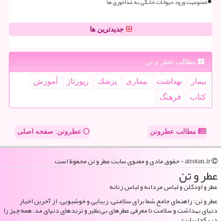
ممنوعیت ورود حیوانات خانگی به غذاخوری ها
جدیدترین ها
مطالب عطر و تن
بیمار
بهداشت
بیماری
پزشك
رپورتاژ
آموزش
كتاب
فرهنگ
مطالب عطروتن
عطروتن: صفحه اصلی
atrotan.ir - حقوق مادی و معنوی سایت عطر و تن محفوظ است
عطر و تن
عطر و اودکلن و لباس مردانه و لباس زنانه
عطر و تن: راهنمای جامع شما برای سلامتی، زیبایی و خوشبویی. از آخرین اخبار
دنیای بهداشت و سلامت تا معرفی عطرهای بی‌نظیر و ترندهای دنیای مد، همه چیز را
در یکجا بیابید.