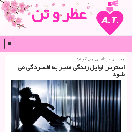
عطر و تن
منو
محققان بریتانیایی می گویند؛
استرس اوایل زندگی منجر به افسردگی می
شود