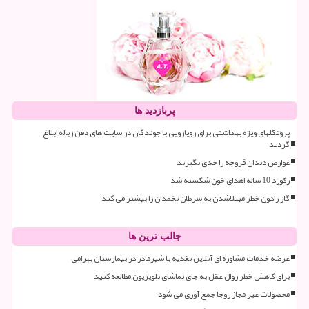
پربازدید ها
پروتکلهای ویژه بهداشتی برای رویارویی با جوندگان در سایت های دفن زباله ابلاغ
گردید
عوارض دندان قروچه را جدی بگیرید
رکورد 10 ساله اهدای خون شکسته شد
گاز رادون خطر مبتلاشدن به سرطان تخمدان را بیشتر می کند
جالب ترین ها
عرضه خدمات مشاوره ای آنلاین تغذیه با شیرمادر در بیمارستان بهرامی
برای کاهش خطر زوال عقل به جای تماشای تلویزیون مطالعه کنید
محصولات غیر مجاز روجا جمع آوری می شود