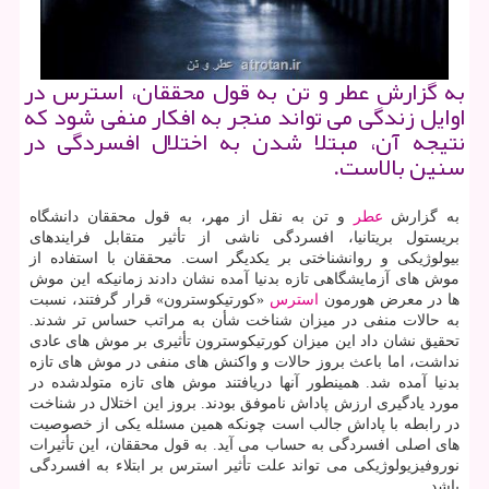
به گزارش عطر و تن به قول محققان، استرس در
اوایل زندگی می تواند منجر به افكار منفی شود كه
نتیجه آن، مبتلا شدن به اختلال افسردگی در
سنین بالاست.
به گزارش
عطر
و تن به نقل از مهر، به قول محققان دانشگاه
بریستول بریتانیا، افسردگی ناشی از تأثیر متقابل فرایندهای
بیولوژیكی و روانشناختی بر یكدیگر است. محققان با استفاده از
موش های آزمایشگاهی تازه بدنیا آمده نشان دادند زمانیكه این موش
ها در معرض هورمون
استرس
«كورتیكوسترون» قرار گرفتند، نسبت
به حالات منفی در میزان شناخت شأن به مراتب حساس تر شدند.
تحقیق نشان داد این میزان كورتیكوسترون تأثیری بر موش های عادی
نداشت، اما باعث بروز حالات و واكنش های منفی در موش های تازه
بدنیا آمده شد. همینطور آنها دریافتند موش های تازه متولدشده در
مورد یادگیری ارزش پاداش ناموفق بودند. بروز این اختلال در شناخت
در رابطه با پاداش جالب است چونكه همین مسئله یكی از خصوصیت
های اصلی افسردگی به حساب می آید. به قول محققان، این تأثیرات
نوروفیزیولوژیكی می تواند علت تأثیر استرس بر ابتلاء به افسردگی
باشد.